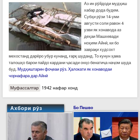
Аз ин рӯйдоди мудҳиш
хабар дода будем.
Субҳи рӯзи 14-уми
августи соли равон 4
узви як хонавода аз
деҳаи Машхевади
ноҳияи Айнӣ, ки бо
заврақи худсохт
мехостанд дарёро убур кунанд, ғарқ шуданд. То кунун ҳама
талошҳо барои пайдо кардани ҷасади онҳо бенатиҷа наҷом шуда
буд.
Мудҳиштарин фоҷеаи рӯз. Ҳалокати як хонаводаи
чорнафара дар Айнӣ
Муфассалтар
о Ноҳияи Айнӣ: Ҷасади як нафар аз чор тан
1942 нафар хонд
аъзои як оила, ки дар Фондарё ғарқ шуда
буданд, пайдо шуд. Ҷустуҷӯи дигарон идома
дорад
Ахбори рӯз
Бо Пешво