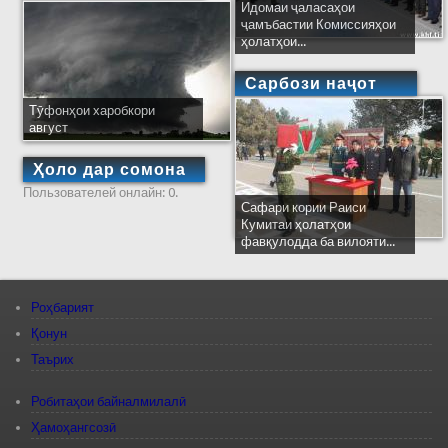
Идомаи ҷаласаҳои
ҷамъбастии Комиссияҳои
ҳолатҳои...
Сарбози наҷот
Тӯфонҳои харобкори
август
Ҳоло дар сомона
Пользователей онлайн: 0.
Сафари кории Раиси
Кумитаи ҳолатҳои
фавқулодда ба вилояти...
Роҳбарият
Қонун
Таърих
Робитаҳои байналмилалӣ
Ҳамоҳангсозӣ