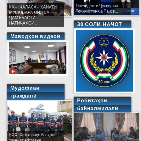
Президенти Ҷумҳурии
КҲФ: ҶАЛАСАИ ҲАЙАТИ
Тоҷикистон ба Раиси...
МУШОВАРА ОИД БА
ҶАМЪБАСТИ
НАТИҶАҲОИ...
30 СОЛИ НАҶОТ
Маводҳои видеоӣ
Мудофиаи
гражданӣ
Робитаҳои
байналмилалӣ
КҲФ: Ҳамкориҳо бозҳам
тақвият ёфтаанд