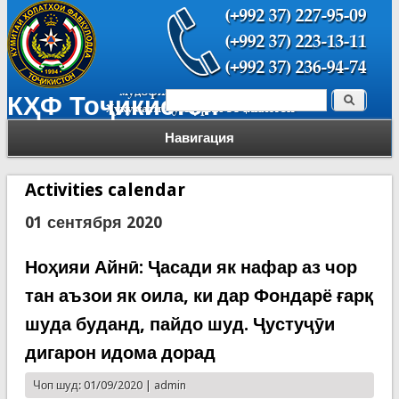
Поиск
КҲФ Тоҷикистон
Форма поиска
Навигация
Activities calendar
01 сентября 2020
Ноҳияи Айнӣ: Ҷасади як нафар аз чор
тан аъзои як оила, ки дар Фондарё ғарқ
шуда буданд, пайдо шуд. Ҷустуҷӯи
дигарон идома дорад
Чоп шуд: 01/09/2020 |
admin