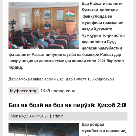
Дар Раёсати вилояти
Кумитаи ҳолатҳои
фавқулодда ва
мудофиаи граждании
назди Ҳукумати
Ҷумҳурии Тоҷикистон
дар вилояти Суғд
ҷаласаи ҷамъбастии
фаъолияти Раёсат инчунин шўъба ва бахшҳои Раёсат дар
шаҳру ноҳияҳо давоми семоҳаи аввали соли 2021 баргузор
гардид.
Дар семоҳаи аввали соли 2021 дар вилоят 155 ҳодисаҳои
Муфассалтар
о Саду панҷоҳу панҷ ҳодисаи фавқулодаи
1449 нафар хонд
қаламрави вилояти Суғд дар семоҳаи аввали
сол. Ҳалокати 27 нафар дар ин се моҳ
Боз як бозӣ ва боз як пирӯзӣ: Ҳисоб 2:0!
Чоп шуд: 08/04/2021 |
admin
Дар доираи
мусобиқоти варзишие,