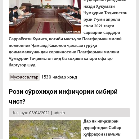
назди Ҳукумати
Ҷумҳурии Тоҷикистон
рӯзи 7-уми апрели
соли 2021 таҳти
сарварии сардори
Сарраёсати Кумита, котиби масъули Платформаи миллӣ
полковник Ҷамшед Камолов ҷаласаи гурӯҳи
доимамалкунандаи коршиносони Платформаи миллии
Ҷумҳурии Тоҷикистон оид ба коҳиши хатари офатҳо
баргузор шуд.
Муфассалтар
о Баргузори ҷаласаи гурӯҳи коршиносони
1530 нафар хонд
Платформаи миллӣ дар Кумитаи ҳолатҳои
фавқулодда
Рози сӯрохиҳои инфиҷории сибирӣ
чист?
Чоп шуд: 08/04/2021 |
admin
Дар як ниҷазираи
дурафтодаи Сибир
ҳуфраҳои (
замини