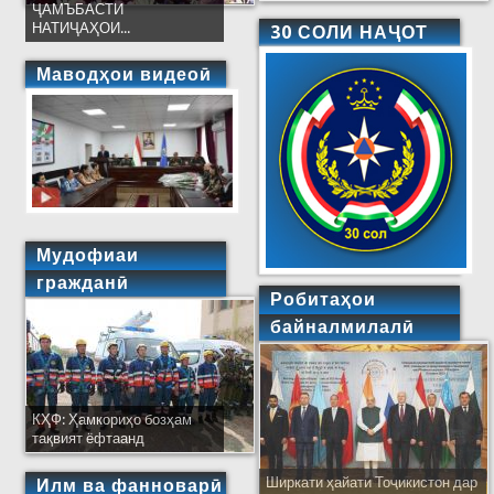
ҶАМЪБАСТИ
НАТИҶАҲОИ...
30 СОЛИ НАҶОТ
Маводҳои видеоӣ
Мудофиаи
гражданӣ
Робитаҳои
байналмилалӣ
КҲФ: Ҳамкориҳо бозҳам
тақвият ёфтаанд
Ширкати ҳайати Тоҷикистон дар
Илм ва фанноварӣ