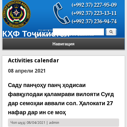
Поиск
КҲФ Тоҷикистон
Форма поиска
Навигация
Activities calendar
08 апрели 2021
Саду панҷоҳу панҷ ҳодисаи
фавқулодаи қаламрави вилояти Суғд
дар семоҳаи аввали сол. Ҳалокати 27
нафар дар ин се моҳ
Чоп шуд: 08/04/2021 |
admin