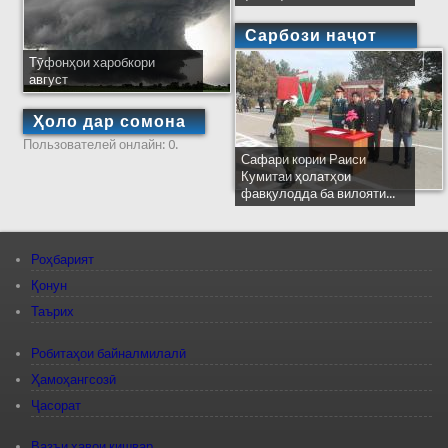
Сарбози наҷот
Тӯфонҳои харобкори
август
Ҳоло дар сомона
Пользователей онлайн: 0.
Сафари кории Раиси
Кумитаи ҳолатҳои
фавқулодда ба вилояти...
Роҳбарият
Қонун
Таърих
Робитаҳои байналмилалӣ
Ҳамоҳангсозӣ
Ҷасорат
Вазъи ҳавои кишвар