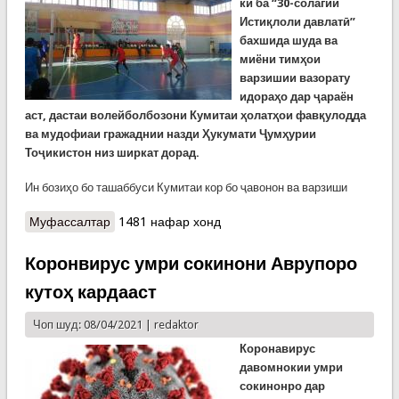
ки ба “30-солагии
Истиқлоли давлатӣ”
бахшида шуда ва
миёни тимҳои
варзишии вазорату
идораҳо дар ҷараён
аст, дастаи волейболбозони Кумитаи ҳолатҳои фавқулодда
ва мудофиаи гражаднии назди Ҳукумати Ҷумҳурии
Тоҷикистон низ ширкат дорад.
Ин бозиҳо бо ташаббуси Кумитаи кор бо ҷавонон ва варзиши
Муфассалтар
о Боз як бозӣ ва боз як пирӯзӣ: Ҳисоб 2:0!
1481 нафар хонд
Коронвирус умри сокинони Аврупоро
кутоҳ кардааст
Чоп шуд: 08/04/2021 |
redaktor
Коронавирус
давомнокии умри
сокинонро дар