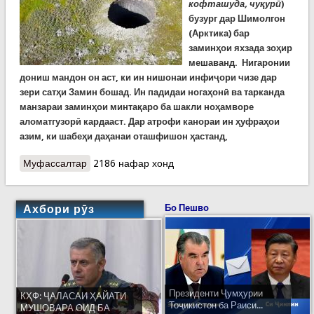
кофташуда, чуқурӣ
)
бузург дар Шимолгон
(Арктика) бар
заминҳои яхзада зоҳир
мешаванд. Нигаронии
дониш мандон он аст, ки ин нишонаи инфиҷори чизе дар
зери сатҳи Замин бошад. Ин падидаи ногаҳонӣ ва тарканда
манзараи заминҳои минтақаро ба шакли ноҳамворе
аломатгузорӣ кардааст. Дар атрофи канораи ин ҳуфраҳои
азим, ки шабеҳи даҳанаи оташфишон ҳастанд,
Муфассалтар
о Рози сӯрохиҳои инфиҷории сибирӣ чист?
2186 нафар хонд
Ахбори рӯз
Бо Пешво
Президенти Ҷумҳурии
КҲФ: ҶАЛАСАИ ҲАЙАТИ
Тоҷикистон ба Раиси...
МУШОВАРА ОИД БА