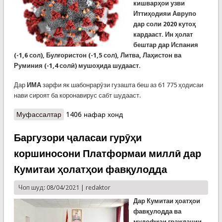
кишварҳои узви
Иттиҳодияи Аврупо
дар соли 2020 кутоҳ
кардааст. Ин ҳолат
бештар дар Испания
(-1,6 сол), Булғористон (-1,5 сол), Литва, Лаҳистон ва
Руминия (-1,4 солӣ) мушоҳида шудааст.
Дар
ИМА
зарфи як шабонрарӯзи гузашта беш аз 61 775 ҳодисаи
нави сироят ба коронавирус сабт шудааст.
Муфассалтар
о Коронвирус умри сокинони Аврупоро кутоҳ
1406 нафар хонд
кардааст
Баргузори ҷаласаи гурӯҳи
коршиносони Платформаи миллӣ дар
Кумитаи ҳолатҳои фавқулодда
Чоп шуд: 08/04/2021 |
redaktor
Дар Кумитаи ҳоатҳои
фавқулодда ва
мудофиаи граждании