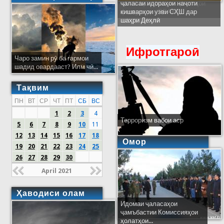
ҷаласаи идораҳои наҷоти
кишварҳои узви СҲШ дар
шаҳри Деҳлӣ
Ифротгароӣ
Чаро замин рӯ ба гармои
шадид овардааст? Илм чӣ...
Тақвим
ПН
ВТ
СР
ЧТ
ПТ
СБ
ВС
1
2
3
4
Терроризм вабои аср
5
6
7
8
9
10
11
12
13
14
15
16
17
18
Омор
19
20
21
22
23
24
25
26
27
28
29
30
April 2021
Ҳаводиси олам
Идомаи ҷаласаҳои
ҷамъбастии Комиссияҳои
ҳолатҳои...