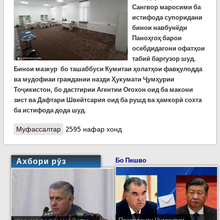
Сангвор маросими ба
истифода супоридани
бинои навбунёди
Паноҳгоҳ барои
осебдидагони офатҳои
табиӣ баргузор шуд.
Бинои мазкур бо ташаббуси Кумитаи ҳолатҳои фавқулодда
ва мудофиаи граждании назди Ҳукумати Ҷумҳурии
Тоҷикистон, бо дастгирии Агентии Оғохон оид ба макони
зист ва Дафтари Швейтсария оид ба рушд ва ҳамкорӣ сохта
ба истифода дода шуд.
Муфассалтар
о Дар ноҳияи Сангвор бинои Паноҳгоҳ барои
2595 нафар хонд
осебдидагони офатҳои табиӣ ба истифода дода
шуд
Ахбори рӯз
Бо Пешво