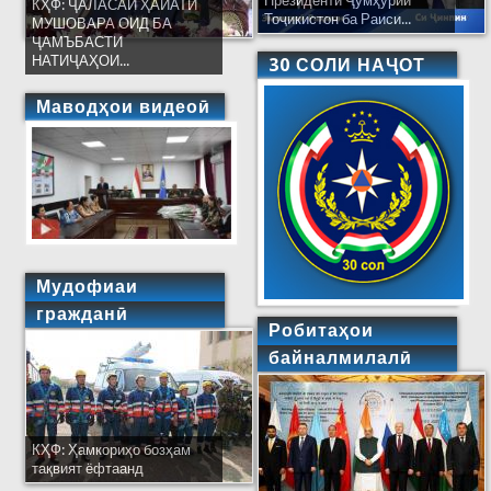
Президенти Ҷумҳурии
КҲФ: ҶАЛАСАИ ҲАЙАТИ
Тоҷикистон ба Раиси...
МУШОВАРА ОИД БА
ҶАМЪБАСТИ
НАТИҶАҲОИ...
30 СОЛИ НАҶОТ
Маводҳои видеоӣ
Мудофиаи
гражданӣ
Робитаҳои
байналмилалӣ
КҲФ: Ҳамкориҳо бозҳам
тақвият ёфтаанд