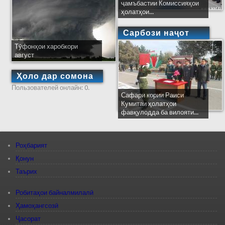
ҷамъбастии Комиссияҳои
ҳолатҳои...
Сарбози наҷот
Тӯфонҳои харобкори
август
Ҳоло дар сомона
Пользователей онлайн: 0.
Сафари кории Раиси
Кумитаи ҳолатҳои
фавқулодда ба вилояти...
Роҳбарият
Қонун
Таърих
Робитаҳои байналмилалӣ
Ҳамоҳангсозӣ
Ҷасорат