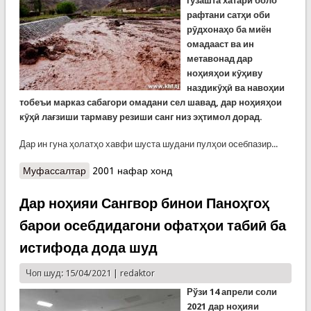
гузашта хатари боло
рафтани сатҳи оби
рӯдхонаҳо ба миён
омадааст ва ин
метавонад дар
ноҳияҳои кӯҳиву
наздикӯҳӣ ва навоҳии
тобеъи марказ сабагори омадани сел шавад, дар ноҳияҳои
кӯҳӣ лағзиши тармаву резиши санг низ эҳтимол дорад.
Дар ин гуна ҳолатҳо хавфи шуста шудани пулҳои осебпазир...
Муфассалтар
о Ҳушдори Кумитаи ҳолатҳои фавқулодда аз
2001 нафар хонд
эҳтимоли селу лағзиши тарма
Дар ноҳияи Сангвор бинои Паноҳгоҳ
барои осебдидагони офатҳои табиӣ ба
истифода дода шуд
Чоп шуд: 15/04/2021 |
redaktor
Рўзи 14 апрели соли
2021 дар ноҳияи