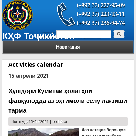
Поиск
КҲФ Тоҷикистон
Форма поиска
Навигация
Activities calendar
15 апрели 2021
Ҳушдори Кумитаи ҳолатҳои
фавқулодда аз эҳтимоли селу лағзиши
тарма
Чоп шуд: 15/04/2021 |
redaktor
Дар натиҷаи боронҳои