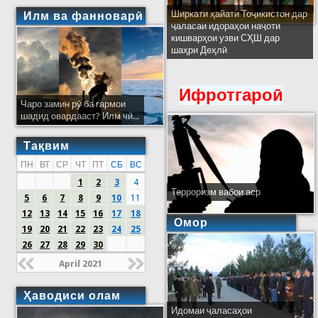
Ширкати ҳайати Тоҷикистон дар
Илм ва фанноварӣ
ҷаласаи идораҳои наҷоти
кишварҳои узви СҲШ дар
шаҳри Деҳлӣ
Ифротгароӣ
Чаро замин рӯ ба гармои
шадид овардааст? Илм чӣ...
Тақвим
ПН
ВТ
СР
ЧТ
ПТ
СБ
ВС
1
2
3
4
Терроризм вабои аср
5
6
7
8
9
10
11
12
13
14
15
16
17
18
Омор
19
20
21
22
23
24
25
26
27
28
29
30
April 2021
Ҳаводиси олам
Идомаи ҷаласаҳои