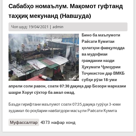
Сабабҳо номаълум. Мақомот гуфтанд
таҳқиқ мекунанд (Навшуда)
Чоп шуд: 19/04/2021 |
admin
Бино ба м
аълумоти
Раёсати Кумитаи
ҳ
олат
ҳ
ои
фав
қ
улодда
ва
м
удофиаи
граждании назди
Ҳукумати Ҷумҳурии
Тоҷикистон дар ВМКБ
субҳи рӯзи 18-уми
апрели соли равон, соати
07:30 да
қ
и
қ
а
дар
Бозори марказии
ша
ҳ
ри
Хору
ғ
с
ӯ
хтор
ба амал омад.
Баъди гирифтани маълумот соати 07:35 дақиқа гурӯҳи 3-юми
зудамал бо роҳбарии навбатдори масъули Раёсати Кумита
Муфассалтар
о Сӯхтор дар бозори шаҳри Хоруғ. Сабабҳо
4373 нафар хонд
номаълум. Мақомот гуфтанд таҳқиқ мекунанд
(Навшуда)