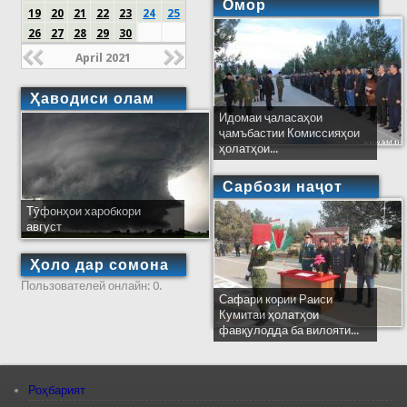
Омор
19
20
21
22
23
24
25
26
27
28
29
30
April 2021
Ҳаводиси олам
Идомаи ҷаласаҳои
ҷамъбастии Комиссияҳои
ҳолатҳои...
Сарбози наҷот
Тӯфонҳои харобкори
август
Ҳоло дар сомона
Пользователей онлайн: 0.
Сафари кории Раиси
Кумитаи ҳолатҳои
фавқулодда ба вилояти...
Роҳбарият