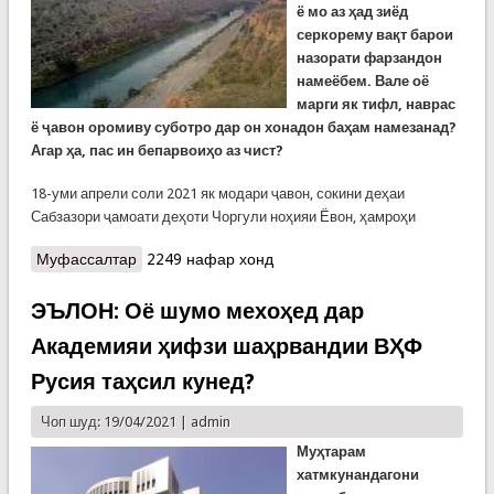
ё мо аз ҳад зиёд
серкорему вақт барои
назорати фарзандон
намеёбем. Вале оё
марги як тифл, наврас
ё ҷавон оромиву суботро дар он хонадон баҳам намезанад?
Агар ҳа, пас ин бепарвоиҳо аз чист?
18-уми апрели соли 2021 як модари ҷавон, сокини деҳаи
Сабзазори ҷамоати деҳоти Чоргули ноҳияи Ёвон, ҳамроҳи
Муфассалтар
о Боз як марги ноболиғ. Чаро волидон
2249 нафар хонд
беаҳамиятанд?
ЭЪЛОН: Оё шумо мехоҳед дар
Академияи ҳифзи шаҳрвандии ВҲФ
Русия таҳсил кунед?
Чоп шуд: 19/04/2021 |
admin
Муҳтарам
хатмкунандагони