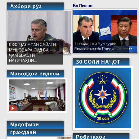
Ахбори рӯз
Бо Пешво
Президенти Ҷумҳурии
КҲФ: ҶАЛАСАИ ҲАЙАТИ
Тоҷикистон ба Раиси...
МУШОВАРА ОИД БА
ҶАМЪБАСТИ
НАТИҶАҲОИ...
30 СОЛИ НАҶОТ
Маводҳои видеоӣ
Мудофиаи
гражданӣ
Робитаҳои