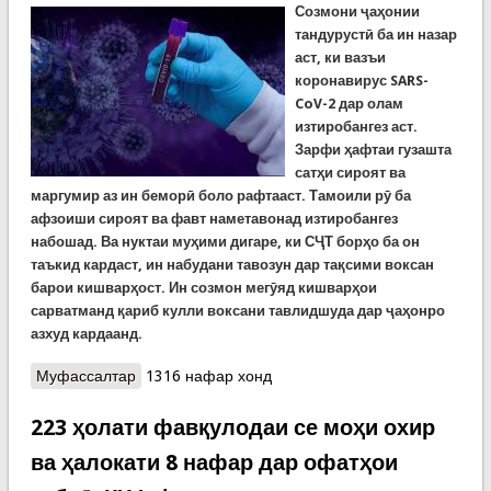
Созмони
ҷаҳонии
тандурустӣ ба ин назар
аст, ки вазъи
коронавирус
SARS-
CoV-2
дар олам
изтиробангез аст.
Зарфи
ҳафтаи гузашта
сатҳи сироят ва
маргумир аз ин беморӣ боло рафтааст. Тамоили рӯ ба
афзоиши сироят ва фавт наметавонад изтиробангез
набошад. Ва нуктаи муҳими дигаре, ки СҶТ борҳо ба он
таъкид кардаст, ин набудани тавозун дар тақсими воксан
барои кишварҳост. Ин созмон мегӯяд кишварҳои
сарватманд қариб кулли воксани тавлидшуда дар ҷаҳонро
азхуд кардаанд.
Муфассалтар
о Созмони ҷаҳонии тандурустӣ мегӯяд
1316 нафар хонд
кишварҳои сарватманд қариб кулли воксани
тавлидшуда дар ҷаҳонро азхуд кардаанд
223 ҳолати фавқулодаи се моҳи охир
ва ҳалокати 8 нафар дар офатҳои