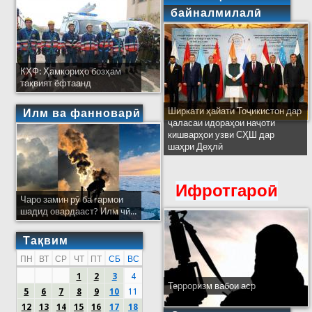
байналмилалӣ
КҲФ: Ҳамкориҳо бозҳам
тақвият ёфтаанд
Ширкати ҳайати Тоҷикистон дар
Илм ва фанноварӣ
ҷаласаи идораҳои наҷоти
кишварҳои узви СҲШ дар
шаҳри Деҳлӣ
Ифротгароӣ
Чаро замин рӯ ба гармои
шадид овардааст? Илм чӣ...
Тақвим
ПН
ВТ
СР
ЧТ
ПТ
СБ
ВС
1
2
3
4
Терроризм вабои аср
5
6
7
8
9
10
11
12
13
14
15
16
17
18