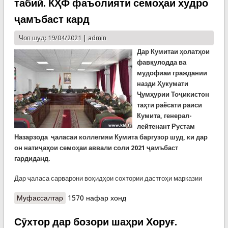
табиӣ. КҲФ фаъолияти семоҳаи худро
ҷамъбаст кард
Чоп шуд: 19/04/2021 |
admin
Дар Кумитаи ҳолатҳои
фавқулодда ва
мудофиаи граждании
назди Ҳукумати
Ҷумҳурии Тоҷикистон
таҳти раёсати раиси
Кумита, генерал-
лейтенант Рустам
Назарзода ҷаласаи коллегияи Кумита баргузор шуд, ки дар
он натиҷаҳои семоҳаи аввали соли 2021 ҷамъбаст
гардиданд.
Дар ҷаласа сарварони воҳидҳои сохтории дастгоҳи марказии
Муфассалтар
о 223 ҳолати фавқулодаи се моҳи охир ва
1570 нафар хонд
ҳалокати 8 нафар дар офатҳои табиӣ. КҲФ
фаъолияти семоҳаи худро ҷамъбаст кард
Сӯхтор дар бозори шаҳри Хоруғ.