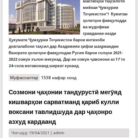
мактабҳои таҳсилоти
миёнаи Ҷумҳурии
Тоҷикистон”! Кумитаи
ҳолатҳои фавқулодда
ва мудофиаи
граждании назди
Ҳукумати Ҷумҳурии Тоҷикистон барои интихоби
довталабони таҳсил дар Академияи ҳифзи шаҳрвандии
Вазорати ҳолатҳои фавқулодаи Русия барои солҳои 2021-
2022 озмун эълон мекунад. Дар ин озмун ҷавонони аз 17 то
24-сола метавонанд ширкат кунанд.
Муфассалтар
о ЭЪЛОН: Оё шумо мехоҳед дар Академияи
1538 нафар хонд
ҳифзи шаҳрвандии ВҲФ Русия таҳсил кунед?
Созмони ҷаҳонии тандурустӣ мегӯяд
кишварҳои сарватманд қариб кулли
воксани тавлидшуда дар ҷаҳонро
азхуд кардаанд
Чоп шуд: 19/04/2021 |
admin