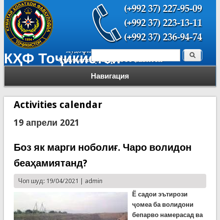
Поиск
КҲФ Тоҷикистон
Форма поиска
Навигация
Activities calendar
19 апрели 2021
Боз як марги ноболиғ. Чаро волидон
беаҳамиятанд?
Чоп шуд: 19/04/2021 |
admin
Ё садои эътирози
ҷомеа ба волидони
бепарво намерасад ва