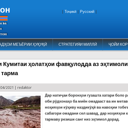
тон
|
Тоҷикӣ
|
Русский
|
АДҲОИ МЕЪЁРИИ ҲУҚУҚӢ
СТРАТЕГИЯИ МИЛЛӢ
ҶОЙИ КОР
 Кумитаи ҳолатҳои фавқулодда аз эҳтимоли
 тарма
/04/2021 |
redaktor
Дар натиҷаи боронҳои гузашта хатари боло 
оби рӯдхонаҳо ба миён омадааст ва ин мета
ноҳияҳои кӯҳиву наздикӯҳӣ ва навоҳии тобе
сабагори омадани сел шавад, дар ноҳияҳои 
тармаву резиши санг низ эҳтимол дорад.