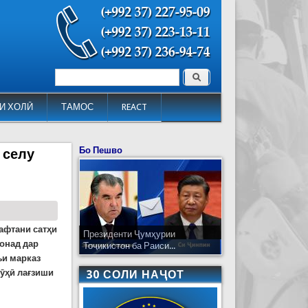
Поиск
Форма поиска
И ХОЛӢ
ТАМОС
REACT
Бо Пешво
 селу
рафтани сатҳи
Президенти Ҷумҳурии
вонад дар
Тоҷикистон ба Раиси...
ъи марказ
кӯҳӣ лағзиши
30 СОЛИ НАҶОТ