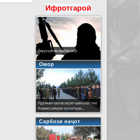
Ифротгароӣ
Терроризм вабои аср
Омор
Идомаи ҷаласаҳои ҷамъбастии
Комиссияҳои ҳолатҳои...
Сарбози наҷот