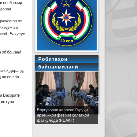
и осебпазир
 дорад.
ҷикистон аз
и ҳезум ва
оянд. Бахусус
и об бошанд
Робитаҳои
байналмилалӣ
игоҳ доранд,
 ва сел ба
а Вазорати
 ин гуна
Баргузории ҷаласаи Гурӯҳи
Ширкати ҳайати Тоҷикистон дар
арзёбиҳои фаврии ҳолатҳои
ҷаласаи идораҳои наҷоти
фавқулода (РЕАКТ)
кишварҳои узви СҲШ дар
шаҳри Деҳлӣ