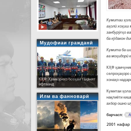
Кумитаи ҳола
аҳолӣ хоҳиш 
занбурӯғҳо в
ба кӯдакон д
Мудофиаи гражданӣ
Кумита ба ша
ва моҳидорӣ 
КҲФ ҳамчунин
селроҳаҳоро а
КҲФ: Ҳамкориҳо бозҳам тақвият
хонаҳо надар
ёфтаанд
Кумитаи ҳола
Илм ва фанноварӣ
нақлиёти кишв
ахбор ошно ш
барчасп:
А
2001 нафар