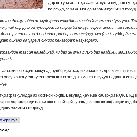
Дар ин гуна ҳолатҳо хавфи шуста шудани пулҳо
ва роҳҳо, зери об мондани заминҳои кишт вуҷуд
тҳои фавқулодда ва мудофиаи граждании назди Ҳукумати Ҷумҳурии То
мекунад дар рӯзҳои пурбориш аз сафар ба кӯҳҳо, чорвочаронӣ, ҷамъовари
а дигар рустаниҳои фоидаовар, ки дар доманакӯҳҳо мерӯянд, худдорӣ нам
иққат диҳанд ва ҳаргиз онҳоро беназорат нагузоранд.
ҳрвандон тавсия намедиҳад, ки дар ин гуна рӯзҳо дар наздикии махзанҳо
кунанд.
 аз сокинон хоҳиш мекунад ҷӯйборҳои назди хонаҳои худро ҳамеша тоза н
з хасу хошоку сангу сангреза пок созанд, то монеъа вуҷуд надошта бошад
ояд.
тҳои фавқулодда аз сокинон хоҳиш мекунад ҳамеша хабарҳои КҲФ, ВКД в
арро дар мавриди вазъи роҳҳо пайгирӣ кунанд ва пеш аз сафарҳои худ бо
удаву тасмим бигиранд.
хбори рӯз
 хонд