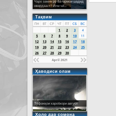
Чаро замин рӯ ба гармои шадид
овардааст? Илм чӣ...
Тақвим
ПН
ВТ
СР
ЧТ
ПТ
СБ
ВС
1
2
3
4
5
6
7
8
9
10
11
12
13
14
15
16
17
18
19
20
21
22
23
24
25
26
27
28
29
30
April 2021
Ҳаводиси олам
Тӯфонҳои харобкори август
Ҳоло дар сомона