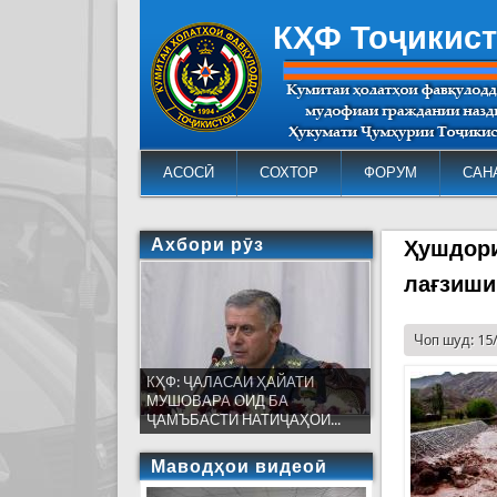
КҲФ Тоҷикис
АСОСӢ
СОХТОР
ФОРУМ
САН
Ахбори рӯз
Ҳушдори
лағзиши
Чоп шуд: 15
КҲФ: ҶАЛАСАИ ҲАЙАТИ
МУШОВАРА ОИД БА
ҶАМЪБАСТИ НАТИҶАҲОИ...
Маводҳои видеоӣ