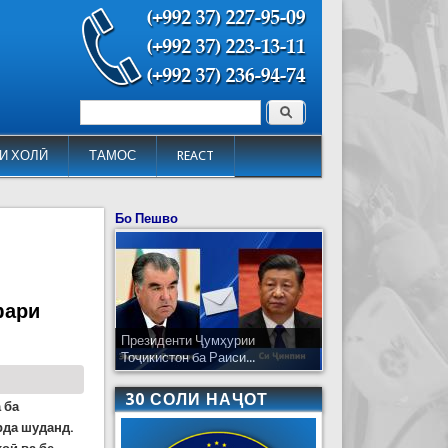
Поиск
Форма поиска
И ХОЛӢ
ТАМОС
REACT
Бо Пешво
фари
Президенти Ҷумҳурии
Тоҷикистон ба Раиси...
30 СОЛИ НАҶОТ
 ба
рда шуданд.