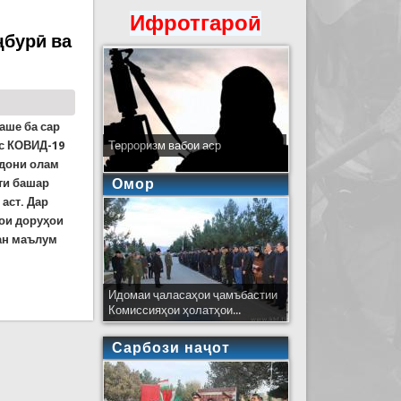
Ифротгароӣ
ҷбурӣ ва
аше ба сар
ус КОВИД-19
Терроризм вабои аср
ндони олам
Омор
оти башар
аст. Дар
ои доруҳои
дан маълум
хтиёрӣ
Идомаи ҷаласаҳои ҷамъбастии
Комиссияҳои ҳолатҳои...
Сарбози наҷот