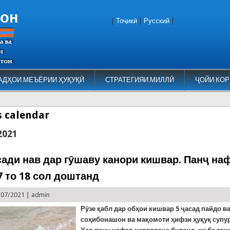
тон
|
Тоҷикӣ
|
Русский
|
АДҲОИ МЕЪЁРИИ ҲУҚУҚӢ
СТРАТЕГИЯИ МИЛЛӢ
ҶОЙИ КОР
es calendar
2021
ади нав дар гӯшаву канори кишвар. Панҷ на
7 то 18 сол доштанд
/07/2021 |
admin
Рӯзе қабл дар обҳои кишвар 5 ҷасад пайдо ва
соҳибонашон ва мақомоти ҳифзи ҳуқуқ супу