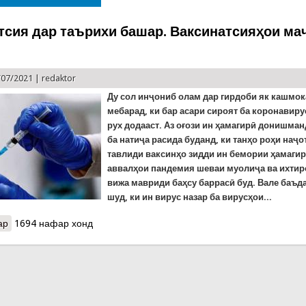
тсия дар таърихи башар. Ваксинатсияҳои ма
/07/2021 |
redaktor
Ду сол инҷониб олам дар гирдоби як кашмок
мебарад, ки бар асари сироят ба коронавир
рух додааст. Аз оғози ин ҳамагирӣ донишма
ба натиҷа расида буданд, ки танҳо роҳи наҷ
тавлиди ваксинҳо зидди ин бемории ҳамагир 
аввалҳои пандемия шеваи муолиҷа ва ихтир
вижа мавриди баҳсу баррасӣ буд. Вале баъ
шуд, ки ин вирус назар ба вирусҳои...
ар
о Ваксинатсия дар таърихи башар. Ваксинатсияҳои маҷбурӣ ва и
1694 нафар хонд