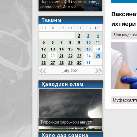
Чаро замин рӯ ба гармои шадид
овардааст? Илм чӣ...
Ваксина
Тақвим
ихтиёрӣ
ПН
ВТ
СР
ЧТ
ПТ
СБ
ВС
Чоп шуд: 05
1
2
3
4
5
6
7
8
9
10
11
12
13
14
15
16
17
18
19
20
21
22
23
24
25
26
27
28
29
30
31
July 2021
Ҳаводиси олам
Муфассалт
Тӯфонҳои харобкори август
Ҳоло дар сомона