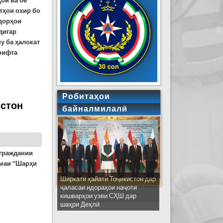
ҳоӣ ва бе
тҳои охир бо
шдорҳои
дигар
у ба ҳалокат
ирифта
аз 7 то 18 сол доштанд
Робитаҳои
истон
байналмилалӣ
граждании
маи
“Шар
ҳ
и
Ширкати ҳайати Тоҷикистон дар
ҷаласаи идораҳои наҷоти
қулодаи Ҷумҳурии Тоҷикистон дар соли 2021 нашр
кишварҳои узви СҲШ дар
шаҳри Деҳлӣ