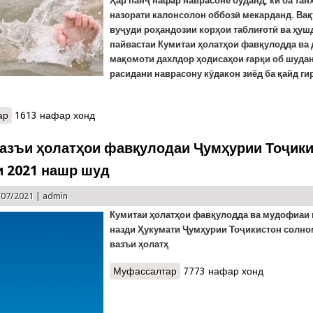
Ҳар панҷ нафар наврасоне буданд, ки ба тан
назорати калонсолон оббозӣ мекарданд. Вақ
вуҷуди роҳандозии корҳои таблиғотӣ ва ҳу
пайвастаи Кумитаи ҳолатҳои фавқулодда ва 
мақомоти дахлдор ҳодисаҳои ғарқи об шудан
расидани наврасону кӯдакон зиёд ба қайд г
ар
о Шаш ҷасади нав дар гӯшаву канори кишвар. Панҷ нафари онҳо 
1613 нафар хонд
азъи ҳолатҳои фавқулодаи Ҷумҳурии Тоҷик
и 2021 нашр шуд
/07/2021 |
admin
Кумитаи
ҳ
олат
ҳ
ои
фав
қ
улодда
ва
мудофиаи
назди
Ҳ
укумати
Ҷ
ум
ҳ
урии
То
ҷ
икистон
солно
вазъи
ҳ
олат
ҳ
Муфассалтар
о Шарҳи вазъи ҳолатҳои фав
7773 нафар хонд
шуд