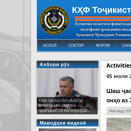
КҲФ Тоҷикис
АСОСӢ
СОХТОР
ФОРУМ
САН
Ахбори рӯз
Activiti
05 июли 
Шаш ҷас
онҳо аз 
КҲФ: ҶАЛАСАИ ҲАЙАТИ
МУШОВАРА ОИД БА
ҶАМЪБАСТИ НАТИҶАҲОИ...
Чоп шуд: 05
Маводҳои видеоӣ