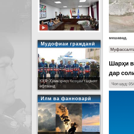
мешавад.
Мудофиаи гражданӣ
Муфассалт
Шарҳи в
дар сол
КҲФ: Ҳамкориҳо бозҳам тақвият
Чоп шуд: 05
ёфтаанд
Илм ва фанноварӣ