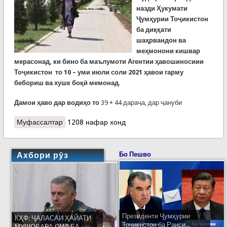
назди Ҳукумати
Ҷумҳурии Тоҷикистон
ба диққати
шаҳрвандон ва
меҳмонони кишвар
мерасонад, ки бино ба маълумоти Агентии ҳавошиносиии
Тоҷикистон то 10 – уми июли соли 2021 ҳавои гарму
бебориш ва хушк боқӣ мемонад.
Дамои ҳаво дар водиҳо то
39 + 44 дараҷа, дар ҷануби
Муфассалтар
о Ҳушдори Кумитаи ҳолатҳои фавқулодда!
1208 нафар хонд
Ахбори рӯз
Бо Пешво
Президенти Ҷумҳурии
КҲФ: ҶАЛАСАИ ҲАЙАТИ
Тоҷикистон ба Раиси...
МУШОВАРА ОИД БА