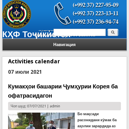
Поиск
КҲФ Тоҷикистон
Форма поиска
Навигация
Activities calendar
07 июли 2021
Кумакҳои башарии Ҷумҳурии Корея ба
офатрасидагон
Чоп шуд: 07/07/2021 |
admin
Бо мақсади
расонидани кӯмак ба
аҳолии зарардида аз