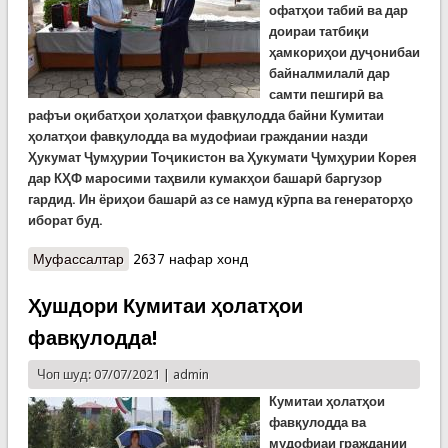
офатҳои табиӣ ва дар
доираи татбиқи
ҳамкориҳои дуҷонибаи
байналмилалӣ дар
с
амти
пешгирӣ ва
рафъи оқибатҳои ҳолатҳои фавқулодда байни Кумитаи
ҳолатҳои фавқулодда ва мудофиаи граждании назди
Ҳ
укумат Ҷумҳурии Тоҷикистон ва Ҳукумати Ҷумҳурии Корея
дар КҲФ маросими таҳвили кумакҳои башарӣ баргузор
гардид. Ин ёриҳои башарӣ аз се намуд кӯрпа ва генераторҳо
иборат буд.
Муфассалтар
о Кумакҳои башарии Ҷумҳурии Корея ба
2637 нафар хонд
офатрасидагон
Ҳушдори Кумитаи ҳолатҳои
фавқулодда!
Чоп шуд: 07/07/2021 |
admin
Кумитаи
ҳолатҳои
фавқулодда ва
мудофиаи граждании