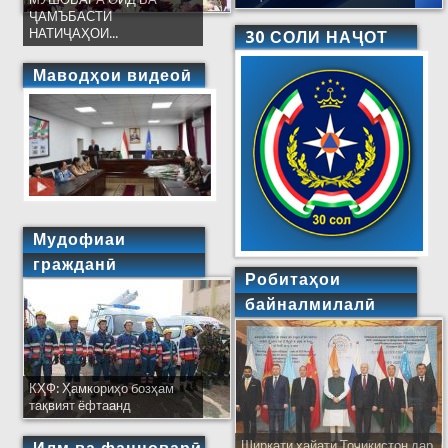
ҶАМЪБАСТИ
НАТИҶАҲОИ...
30 СОЛИ НАҶОТ
Маводҳои видеоӣ
Мудофиаи
гражданӣ
Робитаҳои
байналмилалӣ
КҲФ: Ҳамкориҳо бозҳам
тақвият ёфтаанд
Ширкати ҳайати Тоҷикистон дар