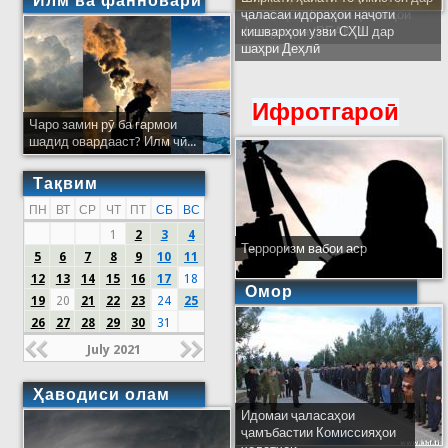
Илм ва фанноварӣ
ҷаласаи идораҳои наҷоти
кишварҳои узви СҲШ дар
шаҳри Деҳлӣ
Ифротгароӣ
Чаро замин рӯ ба гармои
шадид овардааст? Илм чӣ...
Тақвим
ПН
ВТ
СР
ЧТ
ПТ
СБ
ВС
1
2
3
4
Терроризм вабои аср
5
6
7
8
9
10
11
12
13
14
15
16
17
18
Омор
19
20
21
22
23
24
25
26
27
28
29
30
31
July 2021
Ҳаводиси олам
Идомаи ҷаласаҳои
ҷамъбастии Комиссияҳои