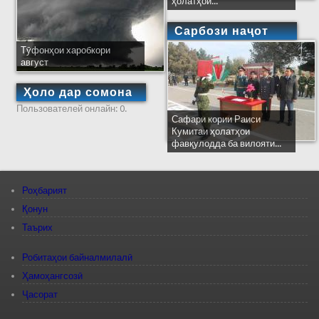
ҳолатҳои...
Сарбози наҷот
Тӯфонҳои харобкори
август
Ҳоло дар сомона
Пользователей онлайн: 0.
Сафари кории Раиси
Кумитаи ҳолатҳои
фавқулодда ба вилояти...
Роҳбарият
Қонун
Таърих
Робитаҳои байналмилалӣ
Ҳамоҳангсозӣ
Ҷасорат