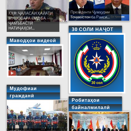
Президенти Ҷумҳурии
КҲФ: ҶАЛАСАИ ҲАЙАТИ
Тоҷикистон ба Раиси...
МУШОВАРА ОИД БА
ҶАМЪБАСТИ
НАТИҶАҲОИ...
30 СОЛИ НАҶОТ
Маводҳои видеоӣ
Мудофиаи
гражданӣ
Робитаҳои
байналмилалӣ