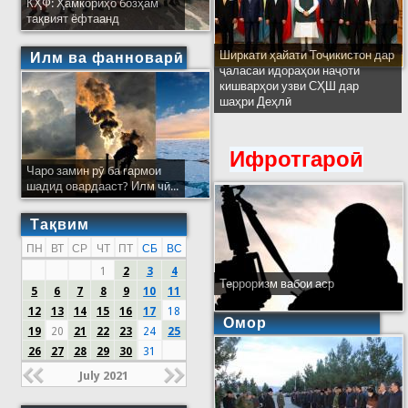
КҲФ: Ҳамкориҳо бозҳам
тақвият ёфтаанд
Ширкати ҳайати Тоҷикистон дар
Илм ва фанноварӣ
ҷаласаи идораҳои наҷоти
кишварҳои узви СҲШ дар
шаҳри Деҳлӣ
Ифротгароӣ
Чаро замин рӯ ба гармои
шадид овардааст? Илм чӣ...
Тақвим
ПН
ВТ
СР
ЧТ
ПТ
СБ
ВС
1
2
3
4
Терроризм вабои аср
5
6
7
8
9
10
11
12
13
14
15
16
17
18
Омор
19
20
21
22
23
24
25
26
27
28
29
30
31
July 2021