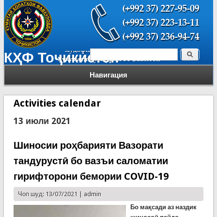
Поиск
КҲФ Тоҷикистон
Форма поиска
Навигация
Activities calendar
13 июли 2021
Шиносии роҳбарияти Вазорати
тандурустӣ бо вазъи саломатии
гирифторони бемории COVID-19
Чоп шуд: 13/07/2021 |
admin
Бо мақсади аз наздик