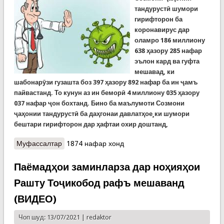
тандурустӣ шумори
гирифторон ба
коронавирус дар
оламро 186 миллиону
638 ҳазору 285 нафар
эълон кард ва гуфта
мешавад, ки
шабонарӯзи гузашта боз 397 ҳазору 892 нафар ба ин ҷамъ
пайвастанд. То кунун аз ин беморӣ 4 миллиону 035 ҳазору
037 нафар ҷон бохтанд. Бино ба маълумоти Созмони
ҷаҳонии тандурустӣ ба даҳгонаи давлатҳое¸ки шумори
бештари гирифторон дар ҳафтаи охир доштанд,
Муфассалтар
о COVID-19: Шумори ҷонбохтагон дар ҷаҳон аз 4
1874 нафар хонд
миллиону 35 ҳазор нафар гузашт
Паёмадҳои заминларза дар ноҳияҳои
Рашту Тоҷикобод рафъ мешаванд
(ВИДЕО)
Чоп шуд: 13/07/2021 |
redaktor