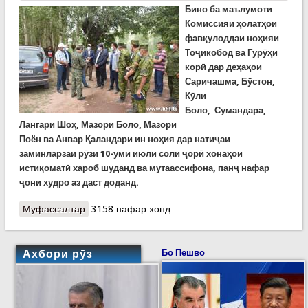
Бино ба маълумоти
Комиссияи ҳолатҳои
фавқулоддаи ноҳияи
Тоҷикобод ва Гурӯҳи
корӣ дар деҳаҳои
Саричашма, Бӯстон,
Кӯли
Боло,
Сумандара,
Лангари Шо
ҳ
, Мазори Боло, Мазори
Поён
ва
Анвар
Қ
аландар
и ин ноҳия дар натиҷаи
заминларзаи рӯзи 10-уми июли соли ҷорӣ хонаҳои
истиқоматӣ хароб шуданд ва мутаассифона, панҷ нафар
ҷони худро аз даст доданд.
Муфассалтар
о Паёмадҳои заминларза дар ноҳияҳои Рашту
3158 нафар хонд
Тоҷикобод рафъ мешаванд (ВИДЕО)
Ахбори рӯз
Бо Пешво