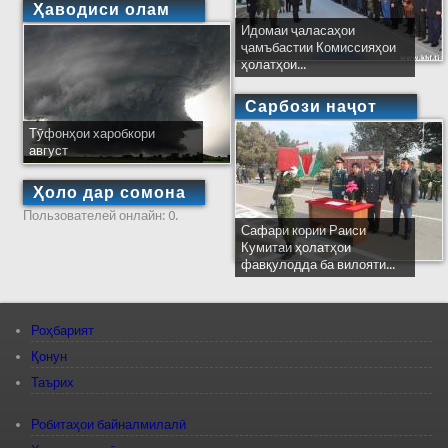
Ҳаводиси олам
Идомаи ҷаласаҳои
ҷамъбастии Комиссияҳои
ҳолатҳои...
Сарбози наҷот
Тӯфонҳои харобкори
август
Ҳоло дар сомона
Пользователей онлайн: 0.
Сафари кории Раиси
Кумитаи ҳолатҳои
фавқулодда ба вилояти...
Роҳбарият
Қонун
Таърих
Робитаҳои байналмилалӣ