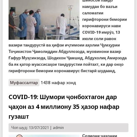
шиносоӣ пайдо
намудан бо вазъи
саломатии
гирифторони бемории
коронавируси нави
COVID-19 имрӯз, 13
июли соли равон
вазири тандурустӣ ва ҳифзи иҷтимоии аҳолии Ҷумҳурии
Тоҷикистон Ҷамолиддин Абдуллозода, муовинони вазир
Ғафур Муҳсинзода, Шодихон Ҷамшед, Абдухолиқ Амирзода
ба як қатор муассисаҳои тандурустии пойтахт, ки дар онҳо
гирифторони бемории коронавирус бистарӣ шудаанд,
Муфассалтар
о Шиносии роҳбарияти Вазорати тандурустӣ бо
1438 нафар хонд
вазъи саломатии гирифторони бемории COVID-
19
COVID-19: Шумори ҷонбохтагон дар
ҷаҳон аз 4 миллиону 35 ҳазор нафар
гузашт
Чоп шуд: 13/07/2021 |
admin
Созмони ҷаҳонии