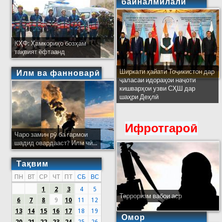
байналмилалӣ
КҲФ: Ҳамкориҳо бозҳам
тақвият ёфтаанд
Ширкати ҳайати Тоҷикистон дар
Илм ва фанноварӣ
ҷаласаи идораҳои наҷоти
кишварҳои узви СҲШ дар
шаҳри Деҳлӣ
Ифротгароӣ
Чаро замин рӯ ба гармои
шадид овардааст? Илм чӣ...
Тақвим
ПН
ВТ
СР
ЧТ
ПТ
СБ
ВС
1
2
3
4
5
Терроризм вабои аср
6
7
8
9
10
11
12
13
14
15
16
17
18
19
Омор