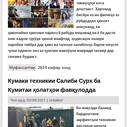
таваҷҷуҳи хоса
доштааст. Ҳарчанд
бисёре аз ин филмҳо аз
рӯйдодҳое ҳикоят
мекунанд, ки
ҳавопаймо ҳангоми парвоз ё рабуда мешавад ва ё ба дасти
ким-кадом гурӯҳи ҷиноӣ меафтад, ҳодисаҳое назири
харобии тайёра дар ҳаво ва талоши халабонҳо барои наҷоти
ҷони одамон низ аз ҷумлаи мавзӯҳои мавриди тасвир дар
синамо будааст.
Муфассалтар
о Ёздаҳ филми беҳтарин дар бораи суқути
2634 нафар хонд
ҳавопаймоҳо
Кумаки техникии Салиби Сурх ба
Кумитаи ҳолатҳои фавқулодда
Чоп шуд: 03/09/2021 |
redaktor
Бо мақсади баланд
бардоштани
зарфиятҳои техникии
дастаҳои наҷоти