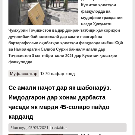
Кумитаи ҳолатҳои
фавқулодда ва
мудофиаи граждании
назди Ҳукумати
Ҷумҳурии Тоҷикистон ва дар доираи татбиқи ҳамкориҳои
дуҷонибаи байналмилалӣ дар самти пешгирӣ ва
бартарафсозии оқибатҳои ҳолатҳои фавқулода миёни КҲФ
ва Намояндагии Салиби Сурхи байналмилалӣ дар
Тоҷикистон 3 сентябри соли 2021 дар Кумитаи ҳолатҳои
фавқулодда...
Муфассалтар
о Кумаки техникии Салиби Сурх ба Кумитаи
1370 нафар хонд
ҳолатҳои фавқулодда
Се амали наҷот дар як шабонарӯз.
Имдодгарон дар хонаи дарбаста
ҷасади як марди 45-соларо пайдо
карданд
Чоп шуд: 03/09/2021 |
redaktor