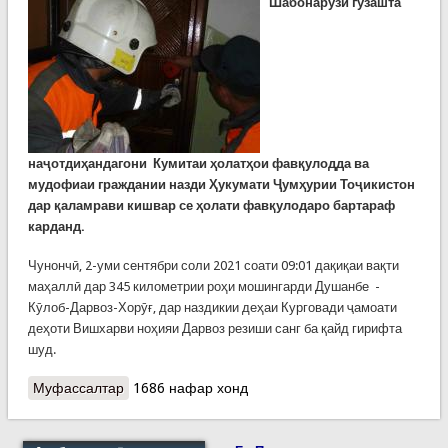
Шабонарӯзи гузашта
наҷотдиҳандагони
Кумитаи ҳолатҳои фавқулодда ва
мудофиаи граждании назди Ҳукумати Ҷумҳурии Тоҷикистон
дар қаламрави кишвар се ҳолати фавқулодаро бартараф
карданд.
Чунончӣ, 2-уми сентябри соли 2021 соати 09:01 дақиқаи вақти
маҳаллӣ дар 345 километрии роҳи мошингарди Душанбе -
Кӯлоб-Дарвоз-Хорӯғ, дар наздикии деҳаи Курговади ҷамоати
деҳоти Вишхарви ноҳияи Дарвоз резиши санг ба қайд гирифта
шуд.
Муфассалтар
о Се амали наҷот дар як шабонарӯз.
1686 нафар хонд
Имдодгарон дар хонаи дарбаста ҷасади як
марди 45-соларо пайдо карданд