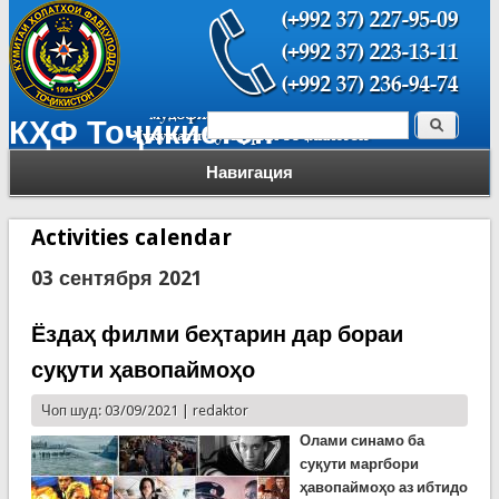
Поиск
КҲФ Тоҷикистон
Форма поиска
Навигация
Activities calendar
03 сентября 2021
Ёздаҳ филми беҳтарин дар бораи
суқути ҳавопаймоҳо
Чоп шуд: 03/09/2021 |
redaktor
Олами синамо ба
суқути маргбори
ҳавопаймоҳо аз ибтидо