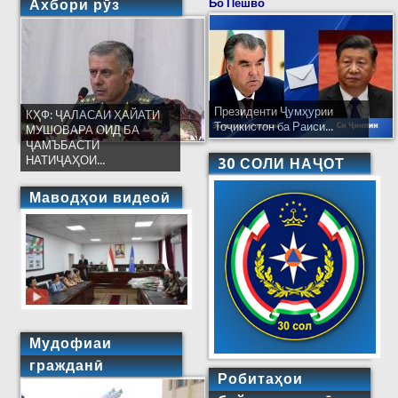
Ахбори рӯз
Бо Пешво
Президенти Ҷумҳурии
КҲФ: ҶАЛАСАИ ҲАЙАТИ
Тоҷикистон ба Раиси...
МУШОВАРА ОИД БА
ҶАМЪБАСТИ
НАТИҶАҲОИ...
30 СОЛИ НАҶОТ
Маводҳои видеоӣ
Мудофиаи
гражданӣ
Робитаҳои