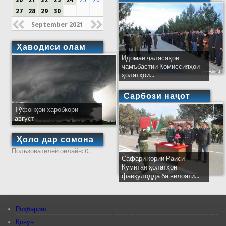
20
21
22
23
24
25
26
27
28
29
30
September 2021
Ҳаводиси олам
Идомаи ҷаласаҳои
ҷамъбастии Комиссияҳои
ҳолатҳои...
Сарбози наҷот
Тӯфонҳои харобкори
август
Ҳоло дар сомона
Пользователей онлайн: 0.
Сафари кории Раиси
Кумитаи ҳолатҳои
фавқулодда ба вилояти...
Роҳбарият
Қонун