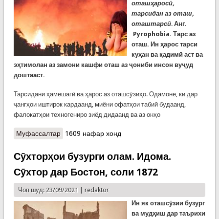
оташҳаросӣ,
тарсидан аз оташ,
оташтарсӣ
.
Анг.
Pyrophobia. Тарс аз
оташ. Ин ҳарос тарси
куҳан ва қадимӣ аст ва
эҳтимолан аз замони кашфи оташ аз ҷониби инсон вуҷуд
доштааст.
Тарсидани ҳамешагӣ ва ҳарос аз оташсӯзиҳо. Одамоне, ки дар
ҷангҳои иштирок кардаанд, миёни офатҳои табиӣ будаанд,
фалокатҳои техногениро зиёд дидаанд ва аз онҳо
Муфассалтар
о Шарҳи ду истилоҳ: Пирофобия ва Пиромания
1609 нафар хонд
Сӯхторҳои бузурги олам. Идома.
Сӯхтор дар Бостон, соли 1872
Чоп шуд: 23/09/2021 |
redaktor
Ин як оташсӯзии бузург
ва мудҳиш дар таърихи