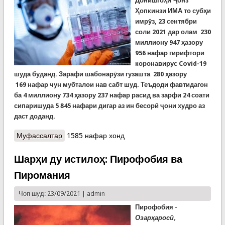
Донишгоҳи Ҷонз
Ҳопкинзи ИМА то субҳи
имрӯз, 23 сентябри
соли 2021 дар олам
230
миллиону
947
ҳазору
956
нафар гирифтори
коронавирус Covid-19
шуда буданд
. За
рафи шабонарӯзи гузашта
280
ҳазору
169
нафар чун мубталои нав сабт шуд. Теъдоди фавтидагон
ба 4 миллиону 734 ҳазору 237 нафар расид ва зарфи 24 соати
сипаришуда 5 845 нафари дигар аз ин бесорӣ ҷони худро аз
даст доданд.
Муфассалтар
о Covid-19: Шумори мубталоён ба 231 миллион
1585 нафар хонд
ва ҷонбохтагон ба 4,8 миллон нафар наздик
мешавад
Шарҳи ду истилоҳ: Пирофобия ва
Пиромания
Чоп шуд: 23/09/2021 |
admin
Пирофобия
-
Озарҳаросӣ,