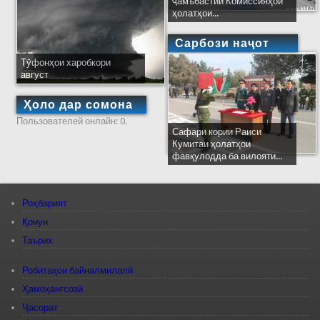
ҷамъбастии Комиссияҳои
ҳолатҳои...
Сарбози наҷот
Тӯфонҳои харобкори
август
Ҳоло дар сомона
Пользователей онлайн: 0.
Сафари кории Раиси
Кумитаи ҳолатҳои
фавқулодда ба вилояти...
Роҳбарият
Қонун
Таърих
Робитаҳои байналмилалӣ
Ҳамоҳангсозӣ
Ҷасорат