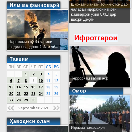
Ширкати ҳайати Тоҷикистон дар
Илм ва фанноварӣ
ҷаласаи идораҳои наҷоти
кишварҳои узви СҲШ дар
шаҳри Деҳлӣ
Ифротгароӣ
Чаро замин рӯ ба гармои
шадид овардааст? Илм чӣ...
Тақвим
ПН
ВТ
СР
ЧТ
ПТ
СБ
ВС
1
2
3
4
5
Терроризм вабои аср
6
7
8
9
10
11
12
13
14
15
16
17
18
19
Омор
20
21
22
23
24
25
26
27
28
29
30
September 2021
Ҳаводиси олам
Идомаи ҷаласаҳои