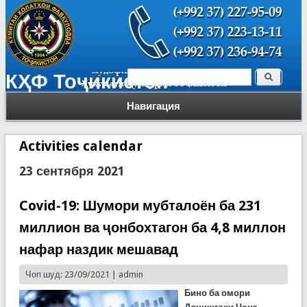
Поиск
КҲФ Тоҷикистон
Форма поиска
Навигация
Activities calendar
23 сентября 2021
Covid-19: Шумори мубталоён ба 231
миллион ва ҷонбохтагон ба 4,8 миллон
нафар наздик мешавад
Чоп шуд: 23/09/2021 |
admin
Бино ба омори