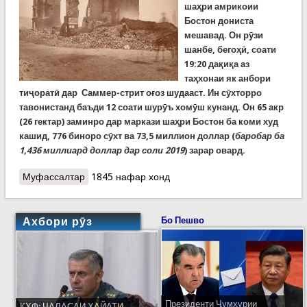
шаҳри амрикоии
Бостон дониста
мешавад. Он рӯзи
шанбе, бегоҳӣ, соати
19:20 дақиқа аз
таҳхонаи як анбори
тиҷоратӣ дар Саммер-стрит оғоз шудааст. Ин сӯхторро
тавонистанд баъди 12 соати шурӯъ хомӯш кунанд. Он 65 акр
(26 гектар) заминро дар маркази шаҳри Бостон ба коми худ
кашид, 776 биноро сӯхт ва 73,5 миллион доллар (
баробар ба
1,436 миллиард доллар дар соли 2019
) зарар овард.
Муфассалтар
о Сӯхторҳои бузурги олам. Идома. Сӯхтор дар
1845 нафар хонд
Бостон, соли 1872
Ахбори рӯз
Бо Пешво
Президенти Ҷумҳурии
КҲФ: ҶАЛАСАИ ҲАЙАТИ