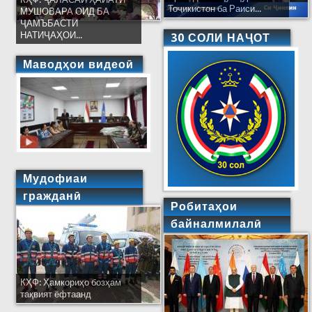
Тоҷикистон ба Раиси...
МУШОВАРА ОИД БА
ҶАМЪБАСТИ
НАТИҶАҲОИ...
30 СОЛИ НАҶОТ
Маводҳои видеоӣ
Мудофиаи
гражданӣ
Робитаҳои
байналмилалӣ
КҲФ: Ҳамкориҳо бозҳам
тақвият ёфтаанд