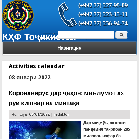
Поиск
КҲФ Тоҷикистон
Форма поиска
Навигация
Activities calendar
08 январи 2022
Коронавирус дар ҷаҳон: маълумот аз
рӯи кишвар ва минтақа
Чоп шуд: 08/01/2022 |
redaktor
Дар маҷмӯъ, аз оғози
пандемия тақрибан 285
миллион нафар ба