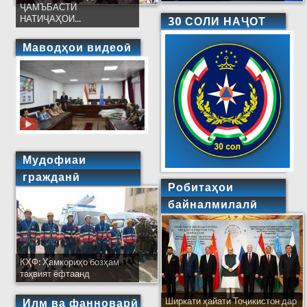
ҶАМЪБАСТИ
НАТИҶАҲОИ...
30 СОЛИ НАҶОТ
Маводҳои видеоӣ
Мудофиаи
гражданӣ
Робитаҳои
байналмилалӣ
КҲФ: Ҳамкориҳо бозҳам
тақвият ёфтаанд
Ширкати ҳайати Тоҷикистон дар
Илм ва фанноварӣ