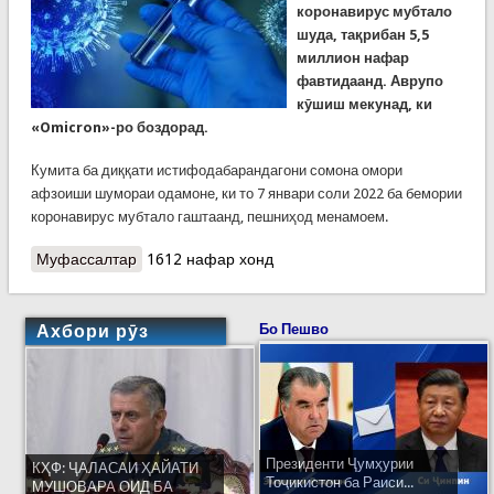
коронавирус мубтало
шуда, тақрибан 5,5
миллион нафар
фавтидаанд. Аврупо
кӯшиш мекунад, ки
«Omicron»-ро боздорад.
Кумита ба диққати истифодабарандагони сомона омори
афзоиши шумораи одамоне, ки то 7 январи соли 2022 ба бемории
коронавирус мубтало гаштаанд, пешниҳод менамоем.
Муфассалтар
о Коронавирус дар ҷаҳон: маълумот аз рӯи
1612 нафар хонд
кишвар ва минтақа
Ахбори рӯз
Бо Пешво
Президенти Ҷумҳурии
КҲФ: ҶАЛАСАИ ҲАЙАТИ
Тоҷикистон ба Раиси...
МУШОВАРА ОИД БА