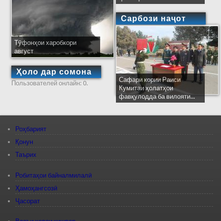
Сарбози наҷот
Тӯфонҳои харобкори
август
Ҳоло дар сомона
Сафари кории Раиси
Пользователей онлайн: 0.
Кумитаи ҳолатҳои
фавқулодда ба вилояти...
Роҳбарият
Қонун
Таърих
Робитаҳои байналмилалӣ
Ҳамоҳангсозӣ
Ҷасорат