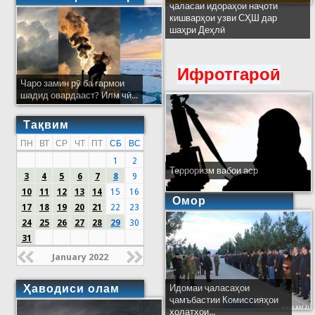
ҷаласаи идораҳои наҷоти
кишварҳои узви СҲШ дар
шаҳри Деҳлӣ
Ифротгароӣ
Чаро замин рӯ ба гармои
шадид овардааст? Илм чӣ...
Тақвим
ПН
ВТ
СР
ЧТ
ПТ
СБ
ВС
1
2
Терроризм вабои аср
3
4
5
6
7
8
9
10
11
12
13
14
15
16
Омор
17
18
19
20
21
22
23
24
25
26
27
28
29
30
31
January 2022
Ҳаводиси олам
Идомаи ҷаласаҳои
ҷамъбастии Комиссияҳои
ҳолатҳои...