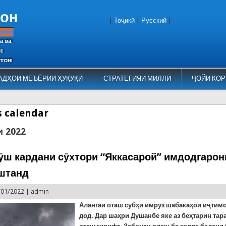
тон
|
Тоҷикӣ
|
Русский
|
АДҲОИ МЕЪЁРИИ ҲУҚУҚӢ
СТРАТЕГИЯИ МИЛЛӢ
ҶОЙИ КОР
es calendar
и 2022
ӯш кардани сӯхтори “Яккасарой” имдодгаро
штанд
/01/2022 |
admin
Алангаи оташ субҳи имрӯз шабакаҳои иҷтим
дод. Дар шаҳри Душанбе яке аз беҳтарин тар