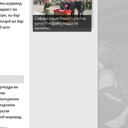
ума шудаанд.
адааст ва
ре, ки дар
Сафари кории Раиси Кумитаи
тгард ва дар
ҳолатҳои фавқулодда ба
д аст
вилояти...
улодда ва
рии
 Балҷувони
 иҷроияи
уқтаи
соб меравад.