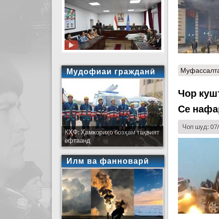
Муфассалт
Мудофиаи гражданӣ
Чор куш
Се нафа
Чоп шуд: 07
КҲФ: Ҳамкориҳо бозҳам тақвият
ёфтаанд
Илм ва фанноварӣ