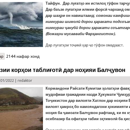
Тайфун. Дар луғатҳо ин истилоҳ тӯфон тарҷ
Дар баъзе луғатҳои илмии форсӣ чарханд ом
дар шаҳри он навиштаанд:
сомонаи камфишо
нимкураи шимолӣ дорои ҳаракати подсоъа
нимкураи ҷанубӣ дорои ҳаракати соъатгар
(Вожаҳои мусавваби Фарҳангистон).
Дар луғатҳои тоҷикӣ ҳар ҷо тӯфон омадааст.
ар
о ШАРҲИ ИСТИЛОҲ. Тайфун
2144 нафар хонд
зии корҳои таблиғотӣ дар ноҳияи Балҷувон
/01/2022 |
redaktor
Кормандони Раёсати Кумитаи ҳолатҳои фавқ
мудофиаи гражаднии назди Ҳукумати Ҷумҳу
Тоҷикистон дар вилояти Хатлон дар ноҳияи
вилоят ҳамроҳ бо намояндагони ҳокимияти
ноҳия ба ҷамоати Балҷувон рафтанд, ки як н
осебпазир ба офатҳои табии эҳтимолӣ ба ҳи