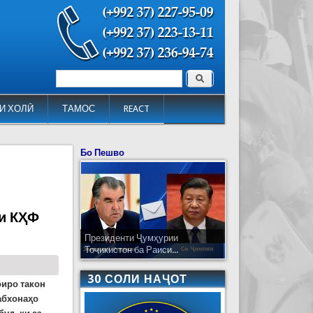
Поиск
Форма поиска
И ХОЛӢ
ТАМОС
REACT
Бо Пешво
ни КҲФ
Президенти Ҷумҳурии
Тоҷикистон ба Раиси...
30 СОЛИ НАҶОТ
оиро такон
абхонаҳо