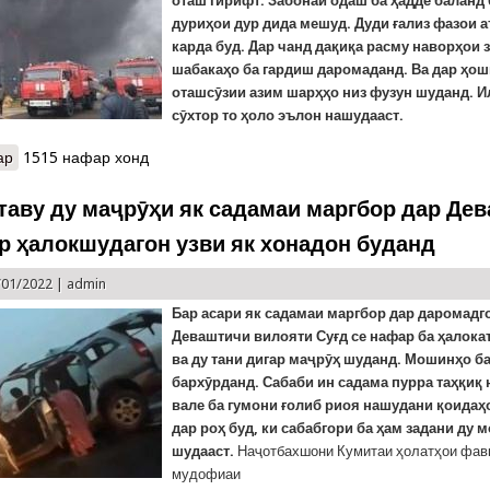
оташ гирифт. Забонаи одаш ба ҳадде баланд б
дуриҳои дур дида мешуд. Дуди ғализ фазои 
карда буд. Дар чанд дақиқа расму наворҳои 
шабакаҳо ба гардиш даромаданд. Ва дар ҳош
оташсӯзии азим шарҳҳо низ фузун шуданд. И
сӯхтор то ҳоло эълон нашудааст.
ар
о Дар хомӯш кардани сӯхтори “Яккасарой” имдодгарони КҲФ саҳ
1515 нафар хонд
таву ду маҷрӯҳи як садамаи маргбор дар Дев
р ҳалокшудагон узви як хонадон буданд
/01/2022 |
admin
Бар асари як садамаи маргбор дар даромадг
Деваштичи вилояти Суғд се нафар ба ҳалока
ва ду тани дигар маҷрӯҳ шуданд. Мошинҳо б
бархӯрданд. Сабаби ин садама пурра таҳқиқ 
вале ба гумони ғолиб риоя нашудани қоидаҳ
дар роҳ буд, ки сабабгори ба ҳам задани ду 
шудааст.
Наҷотбахшони Кумитаи ҳолатҳои фав
мудофиаи