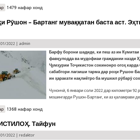
ар
о Чор куштаву ду маҷрӯҳи як садамаи маргбор дар Деваштич. Се
1479 нафар хонд
и Рӯшон – Бартанг муваққатан баста аст. Эҳт
/01/2022 |
admin
Барфу борони шадид
е, ки пеш аз ин Кумитаи
фавқулодда ва мудофиаи граждании назди 
Ҷумҳурии Тоҷикистон сокинонро огоҳ карда 
сабабгори лағзиши тарма дар роҳи Рушон-Ба
ин ҳаракати нақлиётро ба мушкил рӯбарӯ сох
Чунончӣ, 6 январи соли 2022 дар километри 92 
мошингарди Рушон-Бартанг, ки аз қаламрави д
ар
о КҲФ: Роҳи Рӯшон – Бартанг муваққатан баста аст. Эҳтиёт кунед
1368 нафар хонд
ИСТИЛОҲ. Тайфун
/01/2022 |
redaktor