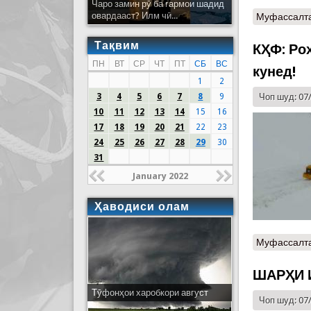
Чаро замин рӯ ба гармои шадид
овардааст? Илм чӣ...
Муфассалт
Тақвим
КҲФ: Роҳ
ПН
ВТ
СР
ЧТ
ПТ
СБ
ВС
кунед!
1
2
3
4
5
6
7
8
9
Чоп шуд: 07
10
11
12
13
14
15
16
17
18
19
20
21
22
23
24
25
26
27
28
29
30
31
January 2022
Ҳаводиси олам
Муфассалт
ШАРҲИ 
Тӯфонҳои харобкори август
Чоп шуд: 07