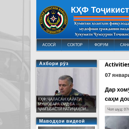
КҲФ Тоҷикис
АСОСӢ
СОХТОР
ФОРУМ
САН
Ахбори рӯз
Activiti
07 январ
Дар хом
саҳм до
КҲФ: ҶАЛАСАИ ҲАЙАТИ
МУШОВАРА ОИД БА
ҶАМЪБАСТИ НАТИҶАҲОИ...
Чоп шуд: 07
Маводҳои видеоӣ