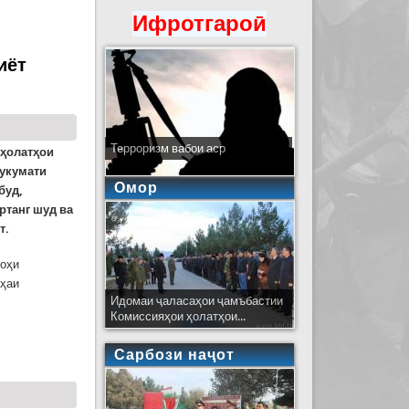
Ифротгароӣ
 нафар ҳалокшудагон узви як хонадон буданд
иёт
Терроризм вабои аср
 ҳолатҳои
Ҳукумати
Омор
буд,
ртанг шуд ва
т.
роҳи
еҳаи
Идомаи ҷаласаҳои ҷамъбастии
Комиссияҳои ҳолатҳои...
!
Сарбози наҷот