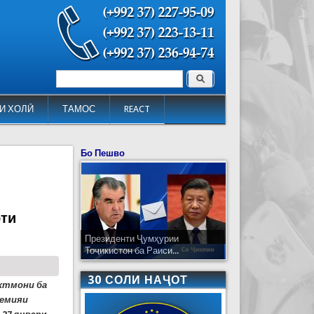
Поиск
Форма поиска
И ХОЛӢ
ТАМОС
REACT
Бо Пешво
оти
Президенти Ҷумҳурии
Тоҷикистон ба Раиси...
30 СОЛИ НАҶОТ
хтмони ба
демияи