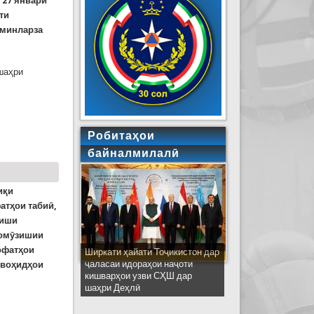
 27 январи
ти
аминларза
шаҳри
Робитаҳои
байналмилалӣ
иқи
атҳои табиӣ,
ниши
 омӯзишии
 офатҳои
Ширкати ҳайати Тоҷикистон дар
ҷаласаи идораҳои наҷоти
з воҳидҳои
кишварҳои узви СҲШ дар
шаҳри Деҳлӣ