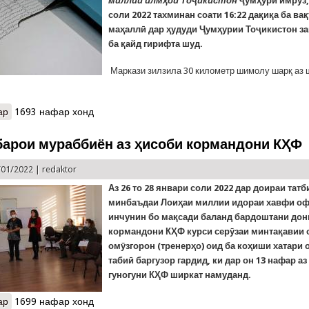
миллии илмҳо
и Тоҷикистон
ҷ
ум
ҳ
ур
ӣ
имрӯз,
соли 2022 тахминан соати 16:22 да
қ
и
қ
а ба ва
қ
ма
ҳ
алл
ӣ
дар
ҳ
удуди
Ҷ
ум
ҳ
урии То
ҷ
икистон з
ба
қ
айд гирифта шуд.
Маркази зилзила 30 километр шимолу шарқ аз 
ар
о Заминларза дар кишвар. Бе талафоти ҷонӣ ва хисороти дигар
1693 нафар хонд
барои мураббиён аз ҳисоби кормандони КҲФ
/01/2022 |
redaktor
Аз 26 то 28 январи соли 2022 дар доираи татб
минбаъдаи Лоиҳаи миллии идораи хавфи оф
инчунин бо мақсади баланд бардоштани до
кормандони КҲФ курси серӯзаи минтақавии
омӯзгорон (тренерҳо) оид ба коҳиши хатари
табиӣ баргузор гардид, ки дар он 13 нафар а
гуногуни КҲФ ширкат намуданд.
ар
о Дарсҳо барои мураббиён аз ҳисоби кормандони КҲФ
1699 нафар хонд