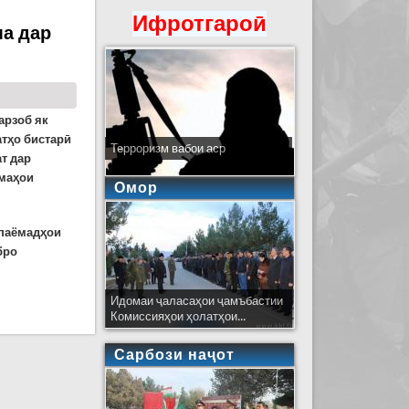
Ифротгароӣ
ма дар
арзоб як
атҳо бистарӣ
Терроризм вабои аср
т дар
амаҳои
Омор
паёмадҳои
бро
Идомаи ҷаласаҳои ҷамъбастии
ҳи Душанбе Варзоб
Комиссияҳои ҳолатҳои...
Сарбози наҷот