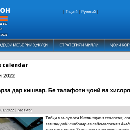
тон
|
Тоҷикӣ
|
Русский
|
АДҲОИ МЕЪЁРИИ ҲУҚУҚӢ
СТРАТЕГИЯИ МИЛЛӢ
ҶОЙИ КОР
es calendar
и 2022
рза дар кишвар. Бе талафоти ҷонӣ ва хисор
/01/2022 |
redaktor
Тиб
қ
и маълумоти
Институти геология, со
заминҷунбӣ тобовар ва сейсмологияи Ака