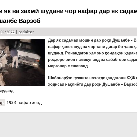
и як ва захмӣ шудани чор нафар дар як сада
шанбе Варзоб
/01/2022 |
redaktor
Дар як садамаи мошин дар роҳи Душанбе – В
нафар ҳалок шуд ва чор тани дигар бо ҷароҳ
шуданд. Ронандагон ҳамоно қоидаҳои ҳарака
роҳҳоро риоя намекунанд ва сабабгори сад
марговар мешаванд.
Шабонар
ӯ
зи гузашта
наҷотдиҳандагони КҲФ 
ҳодисаи нақлиётӣ дар роҳи Душанбе – Варзо
муданд.
ар
о Ҳалокати як ва захмӣ шудани чор нафар дар як садама дар ро
1933 нафар хонд