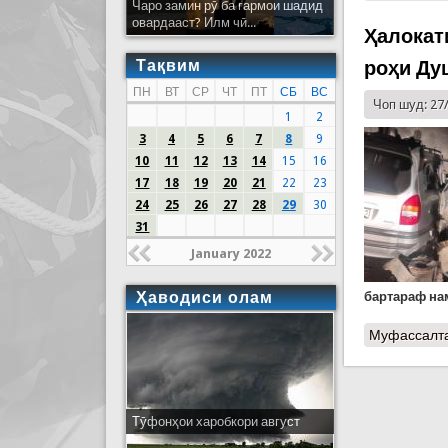
Чаро замин рӯ ба гармои шадид
овардааст? Илм чӣ...
Ҳалокат
Тақвим
роҳи Ду
ПН
ВТ
СР
ЧТ
ПТ
СБ
ВС
Чоп шуд: 27
1
2
3
4
5
6
7
8
9
10
11
12
13
14
15
16
17
18
19
20
21
22
23
24
25
26
27
28
29
30
31
January 2022
Ҳаводиси олам
бартараф на
Муфассалт
Тӯфонҳои харобкори август