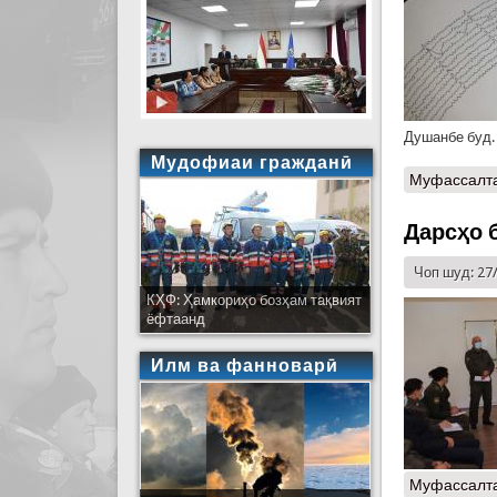
Душанбе буд.
Мудофиаи гражданӣ
Муфассалт
Дарсҳо 
Чоп шуд: 27
КҲФ: Ҳамкориҳо бозҳам тақвият
ёфтаанд
Илм ва фанноварӣ
Муфассалт