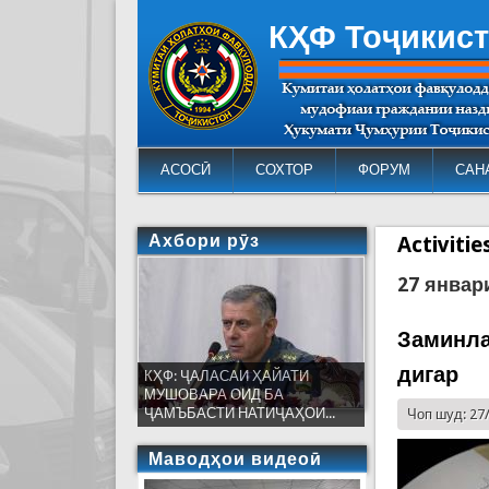
КҲФ Тоҷикис
АСОСӢ
СОХТОР
ФОРУМ
САН
Ахбори рӯз
Activiti
27 январ
Заминла
дигар
КҲФ: ҶАЛАСАИ ҲАЙАТИ
МУШОВАРА ОИД БА
ҶАМЪБАСТИ НАТИҶАҲОИ...
Чоп шуд: 27
Маводҳои видеоӣ