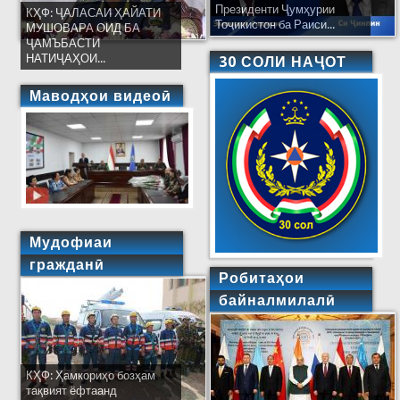
Президенти Ҷумҳурии
КҲФ: ҶАЛАСАИ ҲАЙАТИ
Тоҷикистон ба Раиси...
МУШОВАРА ОИД БА
ҶАМЪБАСТИ
НАТИҶАҲОИ...
30 СОЛИ НАҶОТ
Маводҳои видеоӣ
Мудофиаи
гражданӣ
Робитаҳои
байналмилалӣ
КҲФ: Ҳамкориҳо бозҳам
тақвият ёфтаанд