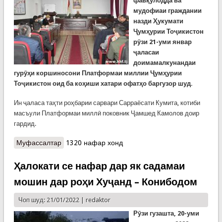
фавқулодда ва
мудофиаи граждании
назди Ҳукумати
Ҷумҳурии Тоҷикистон
рӯзи 21-уми январ
ҷаласаи
доимамалкунандаи
гурӯҳи коршиносони Платформаи миллии Ҷумҳурии
Тоҷикистон оид ба коҳиши хатари офатҳо баргузор шуд.
Ин ҷаласа таҳти роҳбарии сарвари Сарраёсати Кумита, котиби
масъули Платформаи миллӣ поковник Ҷамшед Камолов доир
гардид.
Муфассалтар
о Баргузории ҷаласаи гурӯҳи коршиносони
1320 нафар хонд
Платформаи миллӣ дар КҲФ
Ҳалокати се нафар дар як садамаи
мошин дар роҳи Хуҷанд – Конибодом
Чоп шуд: 21/01/2022 |
redaktor
Рӯзи гузашта, 20-уми