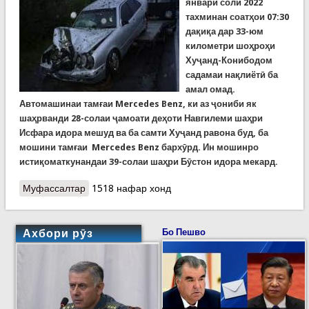
январи соли 2022
тахминан соатҳои 07:30
дақиқа дар 33-юм
километри шоҳроҳи
Хуҷанд-Конибодом
садамаи нақлиётӣ ба
амал омад.
Автомашинаи тамғаи Mercedes Benz, ки аз ҷониби як
шаҳрванди 28-солаи ҷамоати деҳоти Навгилеми шаҳри
Исфара идора мешуд ва ба самти Хуҷанд равона буд, ба
мошини тамғаи Mercedes Benz бархӯрд. Ин мошинро
истиқоматкунандаи 39-солаи шаҳри Бӯстон идора мекард.
Муфассалтар
о Ҳалокати се нафар дар як садамаи мошин дар
1518 нафар хонд
роҳи Хуҷанд – Конибодом
Ахбори рӯз
Бо Пешво