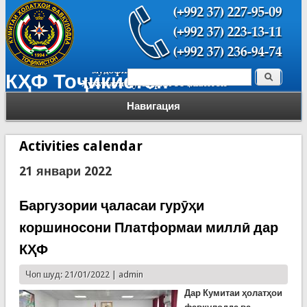
Поиск
КҲФ Тоҷикистон
Форма поиска
Навигация
Activities calendar
21 январи 2022
Баргузории ҷаласаи гурӯҳи
коршиносони Платформаи миллӣ дар
КҲФ
Чоп шуд: 21/01/2022 |
admin
Дар Кумитаи
ҳолатҳои