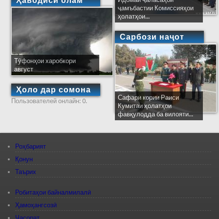
Ҳаводиси олам
ҷамъбастии Комиссияҳои
ҳолатҳои...
Сарбози наҷот
Тӯфонҳои харобкори
август
Ҳоло дар сомона
Сафари кории Раиси
Пользователей онлайн: 0.
Кумитаи ҳолатҳои
фавқулодда ба вилояти...
Роҳбарият
Қонун
Таърих
Робитаҳои байналмилалӣ
Ҳамоҳангсозӣ
Ҷасорат