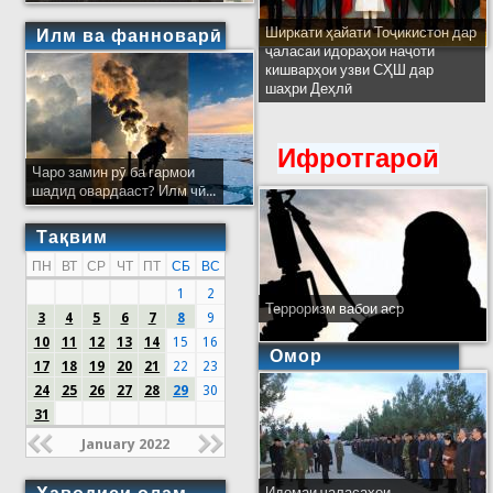
Ширкати ҳайати Тоҷикистон дар
Илм ва фанноварӣ
ҷаласаи идораҳои наҷоти
кишварҳои узви СҲШ дар
шаҳри Деҳлӣ
Ифротгароӣ
Чаро замин рӯ ба гармои
шадид овардааст? Илм чӣ...
Тақвим
ПН
ВТ
СР
ЧТ
ПТ
СБ
ВС
1
2
Терроризм вабои аср
3
4
5
6
7
8
9
10
11
12
13
14
15
16
Омор
17
18
19
20
21
22
23
24
25
26
27
28
29
30
31
January 2022
Идомаи ҷаласаҳои