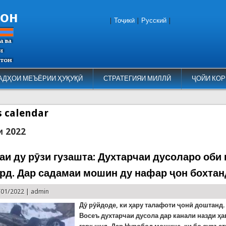
тон
|
Тоҷикӣ
|
Русский
|
АДҲОИ МЕЪЁРИИ ҲУҚУҚӢ
СТРАТЕГИЯИ МИЛЛӢ
ҶОЙИ КОР
es calendar
и 2022
аи ду рӯзи гузашта: Духтарчаи дусоларо оби
ард. Дар садамаи мошин ду нафар ҷон бохтан
/01/2022 |
admin
Дӯ рӯйдоде, ки ҳару талафоти ҷонӣ доштанд.
Восеъ духтарчаи дусола дар канали назди ҳ