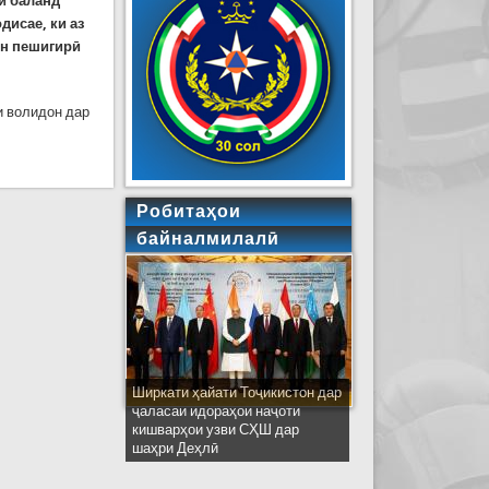
и баланд
дисае, ки аз
 он пешигирӣ
ии волидон дар
ок кард. Дар садамаи мошин ду нафар ҷон бохтанд
Робитаҳои
байналмилалӣ
Ширкати ҳайати Тоҷикистон дар
ҷаласаи идораҳои наҷоти
кишварҳои узви СҲШ дар
шаҳри Деҳлӣ