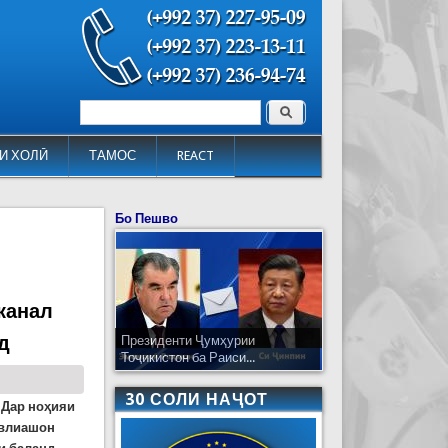
Поиск
Форма поиска
И ХОЛӢ
ТАМОС
REACT
Бо Пешво
 канал
д
Президенти Ҷумҳурии
Тоҷикистон ба Раиси...
30 СОЛИ НАҶОТ
 Дар ноҳияи
авлиашон