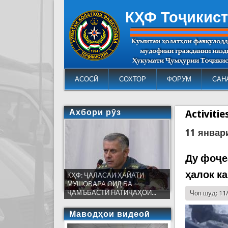
КҲФ Тоҷикис
АСОСӢ
СОХТОР
ФОРУМ
САН
Ахбори рӯз
Activiti
11 январ
Ду фоҷе
ҳалок к
КҲФ: ҶАЛАСАИ ҲАЙАТИ
МУШОВАРА ОИД БА
ҶАМЪБАСТИ НАТИҶАҲОИ...
Чоп шуд: 11
Маводҳои видеоӣ