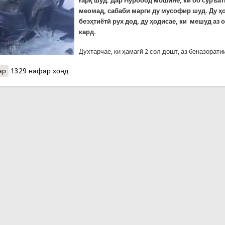
ғарқ шуд. Дар Нуробод мошине, ки бо суръат
меомад, сабаби марги ду мусофир шуд. Ду ҳо
беэҳтиётӣ рух дод, ду ҳодисае, ки мешуд аз
кард.
Духтарчае, ки ҳамагӣ 2 сол дошт, аз беназорат
ар
о Ду фоҷеаи ду рӯзи гузашта: Духтарчаи дусоларо оби канал ҳал
1329 нафар хонд