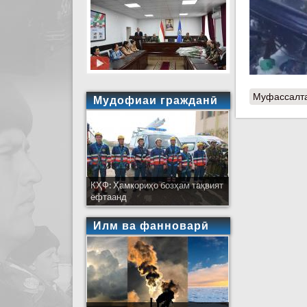
Муфассалт
Мудофиаи гражданӣ
КҲФ: Ҳамкориҳо бозҳам тақвият
ёфтаанд
Илм ва фанноварӣ