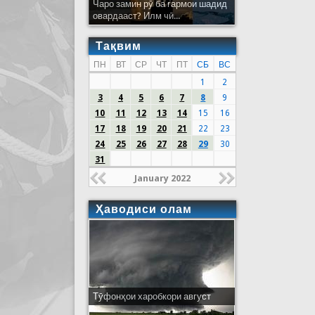
Чаро замин рӯ ба гармои шадид
овардааст? Илм чӣ...
Тақвим
ПН
ВТ
СР
ЧТ
ПТ
СБ
ВС
1
2
3
4
5
6
7
8
9
10
11
12
13
14
15
16
17
18
19
20
21
22
23
24
25
26
27
28
29
30
31
January 2022
Ҳаводиси олам
Тӯфонҳои харобкори август