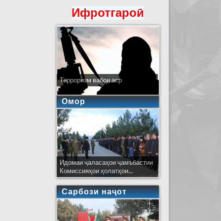
Ифротгароӣ
Терроризм вабои аср
Омор
Идомаи ҷаласаҳои ҷамъбастии
Комиссияҳои ҳолатҳои...
Сарбози наҷот