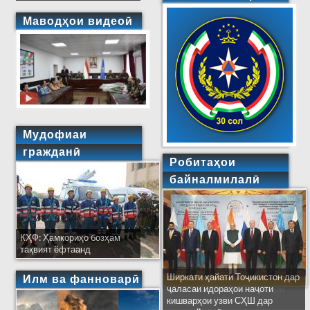
Маводҳои видеоӣ
Мудофиаи
гражданӣ
Робитаҳои
байналмилалӣ
КҲФ: Ҳамкориҳо бозҳам
тақвият ёфтаанд
Ширкати ҳайати Тоҷикистон дар
Илм ва фанноварӣ
ҷаласаи идораҳои наҷоти
кишварҳои узви СҲШ дар