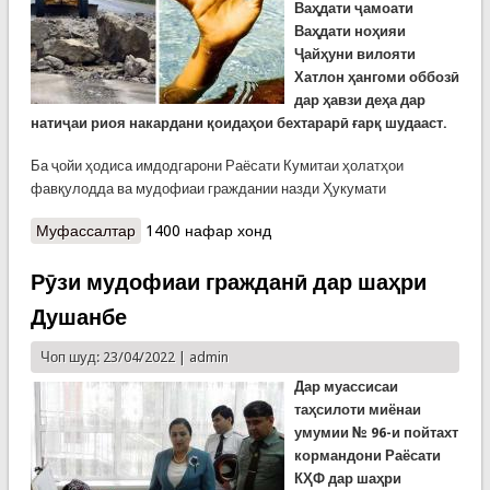
Ваҳдати ҷамоати
Ваҳдати ноҳияи
Ҷайҳуни вилояти
Хатлон ҳангоми оббозӣ
дар ҳавзи деҳа дар
натиҷаи риоя накардани қоидаҳои бехтарарӣ ғарқ шудааст.
Ба ҷойи ҳодиса имдодгарони Раёсати Кумитаи ҳолатҳои
фавқулодда ва мудофиаи граждании назди Ҳукумати
Муфассалтар
о Ду хабари рӯзи гузашта ва ду тавсияи КҲФ
1400 нафар хонд
Рӯзи мудофиаи гражданӣ дар шаҳри
Душанбе
Чоп шуд: 23/04/2022 |
admin
Дар муассисаи
таҳсилоти миёнаи
умумии
№
96-и пойтахт
кормандони Раёсати
КҲФ дар шаҳри