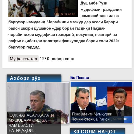
Душанбе Рӯзи
мудофиаи граждании
намоишӣ ташкил ва
баргузор намуданд. Чорабинии мазкур дар асоси Қарори
раиси шаҳри Душанбе «Дар бораи тасдиқи Нақшаи
чорабиниҳо
и
мудофиаи гражданӣ, вокуниш, пешгирӣ ва
рафъи оқибатҳои ҳолатҳои фавқулодда барои соли 2022»
баргузор гардид.
Муфассалтар
о Рӯзи мудофиаи гражданӣ дар шаҳри Душанбе
1530 нафар хонд
Ахбори рӯз
Бо Пешво
Президенти Ҷумҳурии
КҲФ: ҶАЛАСАИ ҲАЙАТИ
Тоҷикистон ба Раиси...
МУШОВАРА ОИД БА
ҶАМЪБАСТИ
НАТИҶАҲОИ...
30 СОЛИ НАҶОТ