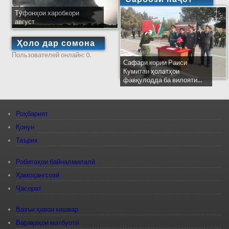
Тӯфонҳои харобкори
август
Ҳоло дар сомона
Пользователей онлайн: 0.
Сафари кории Раиси
Кумитаи ҳолатҳои
фавқулодда ба вилояти...
Роҳбарият
Қонун
Таърих
Робитаҳои байналмилалӣ
Ҳамоҳангсозӣ
Ҷасорат
Вазъи ҳавои кишвар
Варақаҳои матбуотӣ