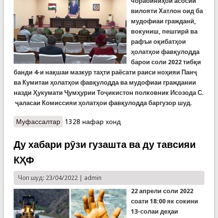
чорабиниҳои асосии
вилояти Хатлон оид ба
мудофиаи гражданӣ,
вокуниш, пешгирӣ ва
рафъи оқибатҳои
ҳолатҳои фавқулодда
барои соли 2022 тибқи
банди 4-и нақшаи мазкур таҳти раёсати раиси ноҳияи Панҷ
ва Кумитаи ҳолатҳои фавқулодда ва мудофиаи граждании
назди Ҳукумати Ҷумҳурии Тоҷикистон полковник Исозода С
.
ҷ
аласаи Комиссияи ҳолатҳои фавқулодда
баргузор шуд.
Муфассалтар
о Ҷаласаи ноҳиявии Комиссияи ҳолатҳои
1328 нафар хонд
фавқулодда дар ноҳияи Панҷ баргузор шуд
Ду хабари рӯзи гузашта ва ду тавсияи
КҲФ
Чоп шуд: 23/04/2022 |
admin
22 апрели соли 2022
соати 18:00 як сокини
13-солаи деҳаи