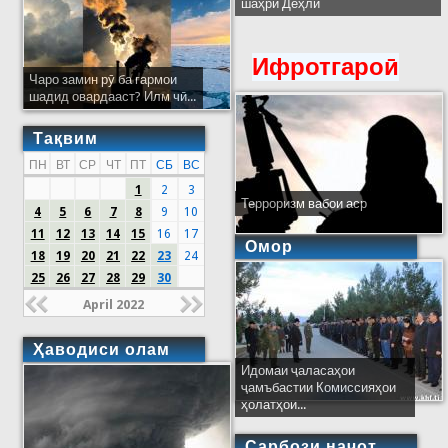
шаҳри Деҳлӣ
Ифротгароӣ
Чаро замин рӯ ба гармои
шадид овардааст? Илм чӣ...
Тақвим
ПН
ВТ
СР
ЧТ
ПТ
СБ
ВС
1
2
3
Терроризм вабои аср
4
5
6
7
8
9
10
11
12
13
14
15
16
17
Омор
18
19
20
21
22
23
24
25
26
27
28
29
30
April 2022
Ҳаводиси олам
Идомаи ҷаласаҳои
ҷамъбастии Комиссияҳои
ҳолатҳои...
Сарбози наҷот