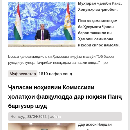
Муҳтарам ҷаноби Раис,
Хонумҳо ва ҷанобон,
Пеш аз ҳама мехоҳам
ба Ҳукумати Ҷопон
барои ташкили ин
Ҳамоиш самимона
изҳори сипос намоям
.
Боиси қаноатмандист, ки Ҳамоиши имрӯза мавзӯи “Об барои
рушди устувор: Таҷрибаи пешқадам ва насли оянда” – ро
Муфассалтар
о Суханронии Пешвои миллат Эмомалӣ Раҳмон
1810 нафар хонд
дар маросими ифтитоҳи Саммити чоруми оби
кишварҳои минтақаи Осиё ва Уқёнуси Ором
Ҷаласаи ноҳиявии Комиссияи
ҳолатҳои фавқулодда дар ноҳияи Панҷ
баргузор шуд
Чоп шуд: 23/04/2022 |
admin
Дар асоси Нақшаи