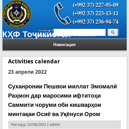
Поиск
КҲФ Тоҷикистон
Форма поиска
Навигация
Activities calendar
23 апрели 2022
Суханронии Пешвои миллат Эмомалӣ
Раҳмон дар маросими ифтитоҳи
Саммити чоруми оби кишварҳои
минтақаи Осиё ва Уқёнуси Ором
Чоп шуд: 23/04/2022 |
admin