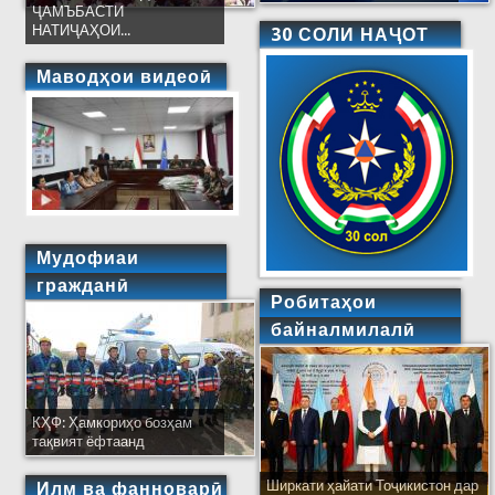
ҶАМЪБАСТИ
НАТИҶАҲОИ...
30 СОЛИ НАҶОТ
Маводҳои видеоӣ
Мудофиаи
гражданӣ
Робитаҳои
байналмилалӣ
КҲФ: Ҳамкориҳо бозҳам
тақвият ёфтаанд
Ширкати ҳайати Тоҷикистон дар
Илм ва фанноварӣ