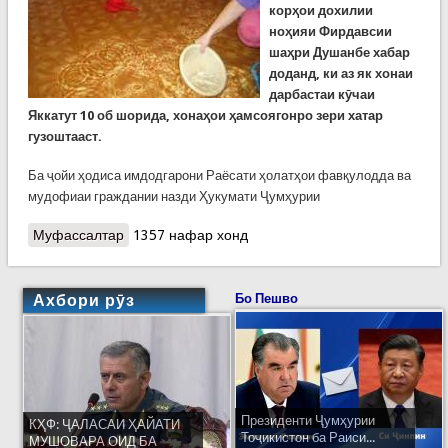
корҳои дохилии
ноҳияи Фирдавсии
шаҳри Душанбе хабар
доданд, ки аз як хонаи
дарбастаи кӯчаи
Яккатут 10 об шорида, хонаҳои ҳамсоягонро зери хатар
гузоштааст.
Ба ҷойи ҳодиса имдодгарони Раёсати ҳолатҳои фавқулодда ва
мудофиаи граждании назди Ҳукумати Ҷумҳурии
Муфассалтар
о Ҳамсоя рафту оби шорида аз манзилаш
1357 нафар хонд
дигаронро нороҳат намуд
Ахбори рӯз
Бо Пешво
Президенти Ҷумҳурии
КҲФ: ҶАЛАСАИ ҲАЙАТИ
Тоҷикистон ба Раиси...
МУШОВАРА ОИД БА