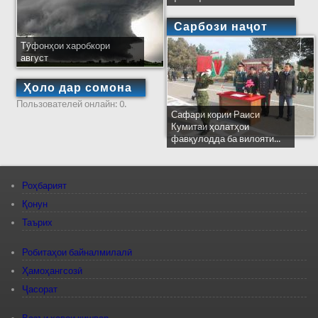
Сарбози наҷот
Тӯфонҳои харобкори
август
Ҳоло дар сомона
Пользователей онлайн: 0.
Сафари кории Раиси
Кумитаи ҳолатҳои
фавқулодда ба вилояти...
Роҳбарият
Қонун
Таърих
Робитаҳои байналмилалӣ
Ҳамоҳангсозӣ
Ҷасорат