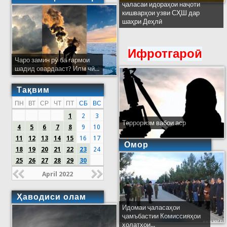
ҷаласаи идораҳои наҷоти
кишварҳои узви СҲШ дар
шаҳри Деҳлӣ
Ифротгароӣ
Чаро замин рӯ ба гармои
шадид овардааст? Илм чӣ...
Тақвим
ПН
ВТ
СР
ЧТ
ПТ
СБ
ВС
1
2
3
Терроризм вабои аср
4
5
6
7
8
9
10
11
12
13
14
15
16
17
Омор
18
19
20
21
22
23
24
25
26
27
28
29
30
April 2022
Ҳаводиси олам
Идомаи ҷаласаҳои
ҷамъбастии Комиссияҳои
ҳолатҳои...