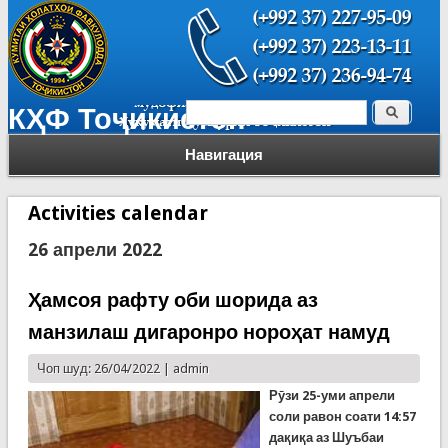
Поиск
КҲФ Тоҷикистон
Форма поиска
Навигация
Activities calendar
26 апрели 2022
Ҳамсоя рафту оби шорида аз
манзилаш дигаронро нороҳат намуд
Чоп шуд: 26/04/2022 |
admin
Рӯзи 25-уми апрели
соли равон соати 14:57
дақиқа аз Шуъбаи