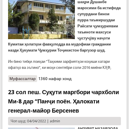
шаҳри Душанбе
маросими ба истифода
супурдани бинои
пурра таъмиршудаи
Раёсати ҷумҳуриявии
таъиноти махсуси
ҷустуҷӯву наҷоти
Кумитаи ҳолатҳои фавқулодда ва мудофиаи граждании
назди Ҳукумати Ҷумҳурии Тоҷикистон баргузор шуд.
Ин бино тибқи лоиҳаи “Таҳкими зарфиятҳои коҳиши хатари
офатҳо ва эътино”, ки моҳи сентябри соли 2016 миёни КҲФ,
Муфассалтар
о Имдодгарони Кумита бинои пурра
1360 нафар хонд
таъмиршударо қабул карданд
23 сол пеш. Суқути маргбори чархболи
Ми-8 дар “Панҷи поён. Ҳалокати
генерал-майор Берсенев
Чоп шуд: 04/04/2022 |
admin
АНЗУРАТ НАЗАРЗОДА,