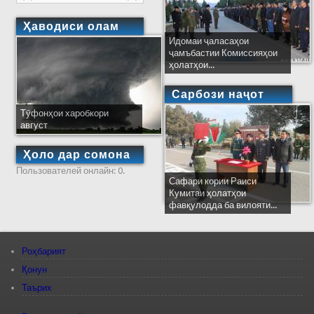
Ҳаводиси олам
Идомаи ҷаласаҳои
ҷамъбастии Комиссияҳои
ҳолатҳои...
Сарбози наҷот
Тӯфонҳои харобкори
август
Ҳоло дар сомона
Пользователей онлайн: 0.
Сафари кории Раиси
Кумитаи ҳолатҳои
фавқулодда ба вилояти...
Роҳбарият
Қонун
Таърих