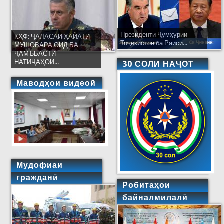
Президенти Ҷумҳурии
КҲФ: ҶАЛАСАИ ҲАЙАТИ
Тоҷикистон ба Раиси...
МУШОВАРА ОИД БА
ҶАМЪБАСТИ
НАТИҶАҲОИ...
30 СОЛИ НАҶОТ
Маводҳои видеоӣ
Мудофиаи
гражданӣ
Робитаҳои
байналмилалӣ