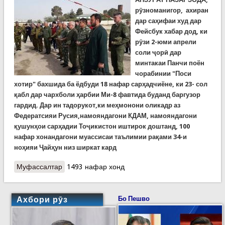
рӯзноманигор, ахиран
дар саҳифаи худ дар
Фейсбук хабар дод, ки
рӯзи 2-юми апрели
соли ҷорӣ дар
минтакаи Панчи поён
чорабинии "Поси
хотир" бахшида ба ёдбуди 18 нафар сарҳадчиёне, ки 23- сол
қабл дар чархболи ҳарбии Ми-8 фавтида буданд баргузор
гардид. Дар ин тадорукот,ки меҳмонони оликадр аз
Федератсияи Русия,намояндагони КДАМ, намояндагони
қушунҳои сарҳадии Тоҷикистон иштирок доштанд, 100
нафар хонандагони муассисаи таълимии рақами 34-и
ноҳияи Ҷайҳун низ ширкат кард
Муфассалтар
о 23 сол пеш. Суқути маргбори чархболи Ми-8
1493 нафар хонд
дар “Панҷи поён. Ҳалокати генерал-майор
Берсенев
Ахбори рӯз
Бо Пешво