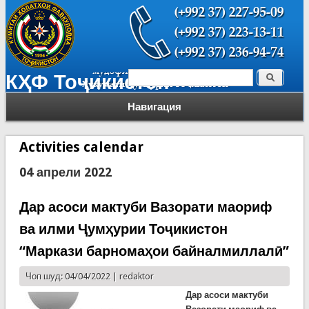
Поиск
КҲФ Тоҷикистон
Форма поиска
Навигация
Activities calendar
04 апрели 2022
Дар асоси мактуби Вазорати маориф
ва илми Ҷумҳурии Тоҷикистон
“Маркази барномаҳои байналмиллалӣ”
Чоп шуд: 04/04/2022 |
redaktor
Дар асоси мактуби