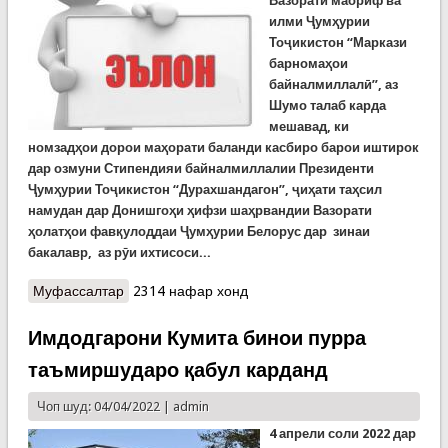
Вазорати маориф ва
илми Ҷумҳурии
Тоҷикистон “Маркази
барномаҳои
байналмиллалӣ”, аз
Шумо талаб карда
мешавад, ки
номзадҳои дорои маҳорати баланди касбиро барои иштирок
дар озмуни Стипендияи байналмиллалии Президенти
Ҷумҳурии Тоҷикистон “Дурахшандагон”, ҷиҳати таҳсил
намудан дар Донишгоҳи ҳифзи шаҳрвандии Вазорати
ҳолатҳои фавқулоддаи Ҷумҳурии Белорус дар зинаи
бакалавр, аз рӯи ихтисоси...
Муфассалтар
о Дар асоси мактуби Вазорати маориф ва илми
2314 нафар хонд
Ҷумҳурии Тоҷикистон “Маркази барномаҳои
байналмиллалӣ”
Имдодгарони Кумита бинои пурра
таъмиршударо қабул карданд
Чоп шуд: 04/04/2022 |
admin
4 апрели соли 2022 дар