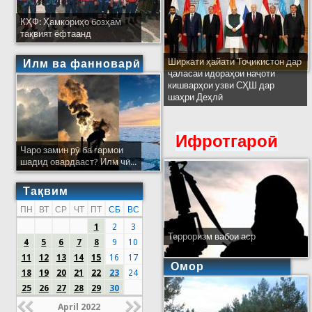
КҲФ: Ҳамкориҳо бозҳам
тақвият ёфтаанд
Ширкати ҳайати Тоҷикистон дар
Илм ва фанноварӣ
ҷаласаи идораҳои наҷоти
кишварҳои узви СҲШ дар
шаҳри Деҳлӣ
Ифротгароӣ
Чаро замин рӯ ба гармои
шадид овардааст? Илм чӣ...
Тақвим
ПН
ВТ
СР
ЧТ
ПТ
СБ
ВС
1
2
3
Терроризм вабои аср
4
5
6
7
8
9
10
11
12
13
14
15
16
17
Омор
18
19
20
21
22
23
24
25
26
27
28
29
30
April 2022