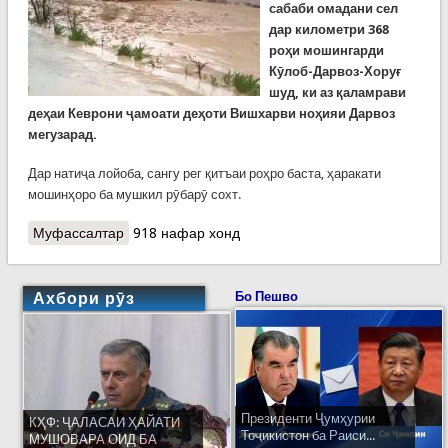
сабаби омадани сел
дар километри 368
роҳи мошингарди
Кӯлоб-Дарвоз-Хоруғ
шуд, ки аз қаламрави
деҳаи Кеврони
ҷамоати деҳоти Вишхарви
ноҳияи
Д
арвоз
мегузарад.
Дар натиҷа лойоба, сангу рег қитъаи роҳро баста, ҳаракати
мошинҳоро ба мушкил рӯбарӯ сохт.
Муфассалтар
о Сел дар Дарвоз
918 нафар хонд
Ахбори рӯз
Бо Пешво
Президенти Ҷумҳурии
КҲФ: ҶАЛАСАИ ҲАЙАТИ
Тоҷикистон ба Раиси...
МУШОВАРА ОИД БА