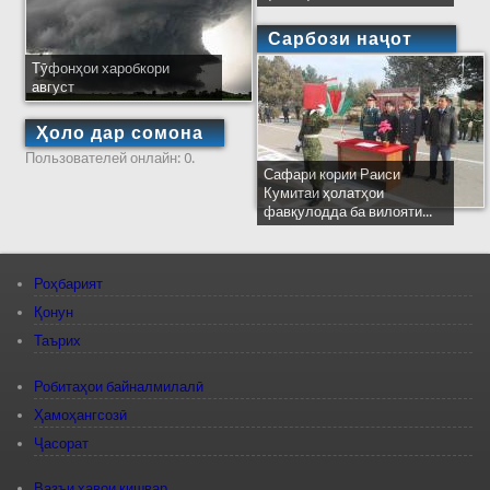
Сарбози наҷот
Тӯфонҳои харобкори
август
Ҳоло дар сомона
Пользователей онлайн: 0.
Сафари кории Раиси
Кумитаи ҳолатҳои
фавқулодда ба вилояти...
Роҳбарият
Қонун
Таърих
Робитаҳои байналмилалӣ
Ҳамоҳангсозӣ
Ҷасорат
Вазъи ҳавои кишвар