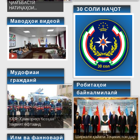
ҶАМЪБАСТИ
НАТИҶАҲОИ...
30 СОЛИ НАҶОТ
Маводҳои видеоӣ
Мудофиаи
гражданӣ
Робитаҳои
байналмилалӣ
КҲФ: Ҳамкориҳо бозҳам
тақвият ёфтаанд
Ширкати ҳайати Тоҷикистон дар
Илм ва фанноварӣ