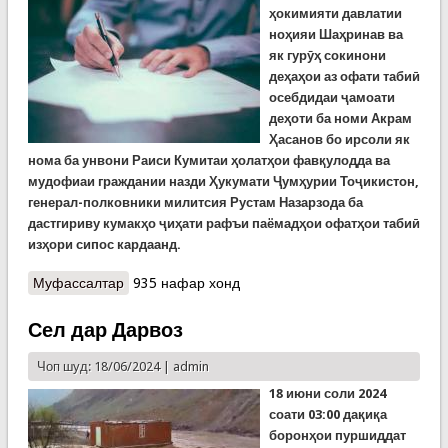
ҳокимияти давлатии
ноҳияи Шаҳринав ва
як гурӯҳ сокинони
деҳаҳои аз офати табиӣ
осебдидаи
ҷ
амоати
деҳоти ба номи Акрам
Ҳасанов бо ирсоли як
нома ба унвони Раиси Кумитаи ҳолатҳои фавқулодда ва
мудофиаи гражд
а
нии назди Ҳукумати Ҷумҳурии Тоҷикистон,
генерал-полковники милитсия Рустам Назарзода ба
дастгириву кумакҳо ҷиҳати рафъи паёмадҳои офатҳои табиӣ
изҳори сипос кардаанд.
Муфассалтар
о Арзи сипос ба КҲФ
935 нафар хонд
Сел дар Дарвоз
Чоп шуд: 18/06/2024 |
admin
18 июни соли 2024
соати 03:00 дақиқа
боронҳои пуршиддат