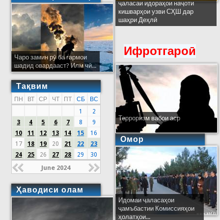
ҷаласаи идораҳои наҷоти
кишварҳои узви СҲШ дар
шаҳри Деҳлӣ
Ифротгароӣ
Чаро замин рӯ ба гармои
шадид овардааст? Илм чӣ...
Тақвим
ПН
ВТ
СР
ЧТ
ПТ
СБ
ВС
1
2
Терроризм вабои аср
3
4
5
6
7
8
9
10
11
12
13
14
15
16
Омор
17
18
19
20
21
22
23
24
25
26
27
28
29
30
June 2024
Ҳаводиси олам
Идомаи ҷаласаҳои
ҷамъбастии Комиссияҳои
ҳолатҳои...