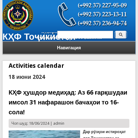
Поиск
КҲФ Тоҷикистон
Форма поиска
Навигация
Activities calendar
18 июни 2024
КҲФ ҳушдор медиҳад: Аз 66 ғарқшудаи
имсол 31 нафарашон бачаҳои то 16-
сола!
Чоп шуд: 18/06/2024 |
admin
Дар рӯзҳои истироҳат