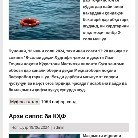
дар Тоҷикистон се
кӯдак дар пайи риоя
накардани қоидаҳои
бехатарӣ дар обҳо ғарқ
шуданд, ки хурдтарини
онҳо моҳи ноябр 2-
сола мешуд.
Чунончӣ, 16 июни соли 2024, тахминан соати 13:20 дақиқа як
сокини 10-солаи деҳаи Худгифи ҷамоати деҳоти Иван
Тоҷики ноҳияи Кӯҳистони Мастчоҳи вилояти Суғд ҳангоми
оббозӣ дар канали обёрии деҳаи Меҳнатободи ноҳияи
Зафаробод ғарқ шуд. Баъди дарёфти маълумот корҳои
ҷустуҷӯӣ ва наҷот оғоз гардида, ҷасади писарбача пайдо ва
ба мақомоти ҳифзи ҳуқуқ супурда шуд.
Муфассалтар
о КҲФ ҳушдор медиҳад: Аз 66 ғарқшудаи имсол
1064 нафар хонд
31 нафарашон бачаҳои то 16-сола!
Арзи сипос ба КҲФ
Чоп шуд: 18/06/2024 |
admin
Мақомоти иҷроияи