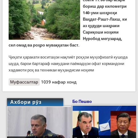
бориш дар километри
140-уми шоҳроҳи
Ваҳдат-Рашт-Лахш, ки
аз ҳудуди шаҳраки
Сариқоши ноҳияи
Нуробод мегузарад,
сел омад ва роҳро муваққатан баст.
Ҷиҳати ҳаракати воситаҳои нақлиёт роҳҳои муҳофизатӣ кушода
шуда, барои бартараф намудани паёмадҳои офат кормандони
хадамоти роҳ ва техникаи муҳандисии ноҳияи
Муфассалтар
о Боз борон, боз сел. Ин бор дар Деваштич,
1039 нафар хонд
Нуробод, Сангвор…
Ахбори рӯз
Бо Пешво