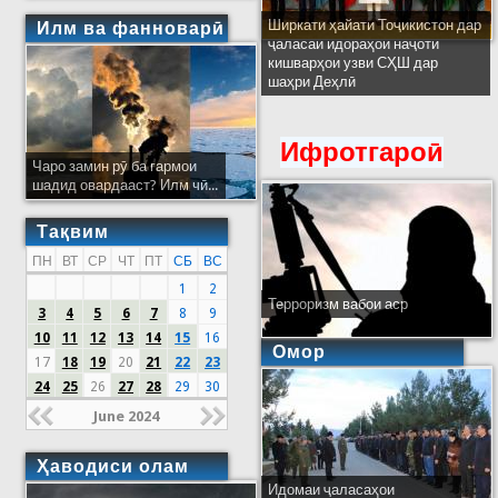
Ширкати ҳайати Тоҷикистон дар
Илм ва фанноварӣ
ҷаласаи идораҳои наҷоти
кишварҳои узви СҲШ дар
шаҳри Деҳлӣ
Ифротгароӣ
Чаро замин рӯ ба гармои
шадид овардааст? Илм чӣ...
Тақвим
ПН
ВТ
СР
ЧТ
ПТ
СБ
ВС
1
2
Терроризм вабои аср
3
4
5
6
7
8
9
10
11
12
13
14
15
16
Омор
17
18
19
20
21
22
23
24
25
26
27
28
29
30
June 2024
Ҳаводиси олам
Идомаи ҷаласаҳои