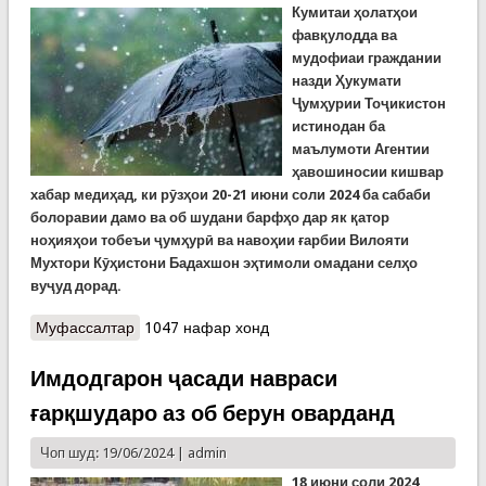
Кумитаи ҳолатҳои
фавқулодда ва
мудофиаи граждании
назди Ҳукумати
Ҷумҳурии Тоҷикистон
истинодан ба
маълумоти Агентии
ҳавошиносии кишвар
хабар медиҳад, ки рӯзҳои 20-21 июни соли 2024 ба сабаби
болоравии дамо ва об шудани барфҳо дар як қатор
ноҳияҳои тобеъи ҷумҳурӣ ва навоҳии ғарбии Вилояти
Мухтори Кӯҳистони Бадахшон эҳтимоли омадани селҳо
вуҷуд дорад.
Муфассалтар
о Ҳушдори Кумитаи ҳолатҳои фавқулодда аз
1047 нафар хонд
эҳтимоли омадани селҳо дар навоҳи тобеъи
ҷумҳурӣ ва ғарби ВМКБ
Имдодгарон ҷасади навраси
ғарқшударо аз об берун оварданд
Чоп шуд: 19/06/2024 |
admin
18 июни соли 2024