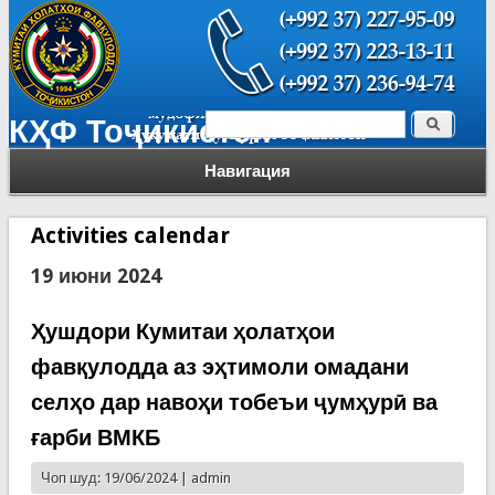
Поиск
КҲФ Тоҷикистон
Форма поиска
Навигация
Activities calendar
19 июни 2024
Ҳушдори Кумитаи ҳолатҳои
фавқулодда аз эҳтимоли омадани
селҳо дар навоҳи тобеъи ҷумҳурӣ ва
ғарби ВМКБ
Чоп шуд: 19/06/2024 |
admin