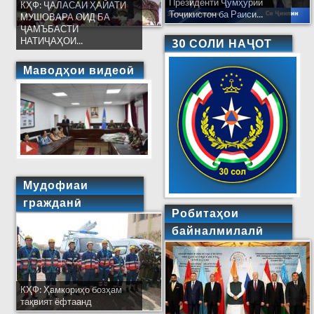
Президенти Ҷумҳурии
КҲФ: ҶАЛАСАИ ҲАЙАТИ
Тоҷикистон ба Раиси...
МУШОВАРА ОИД БА
ҶАМЪБАСТИ
НАТИҶАҲОИ...
30 СОЛИ НАҶОТ
Маводҳои видеоӣ
Мудофиаи
гражданӣ
Робитаҳои
байналмилалӣ
КҲФ: Ҳамкориҳо бозҳам
тақвият ёфтаанд