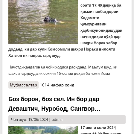
соати 17:40 дақиқа ба
қисми навбатдории
Хадамоти
ҷумҳуриявии
ҳарбикунонидашудаи
наҷотдиҳии кӯҳӣ дар
шаҳри Норак хабар
доданд, ки дар кӯли Комсомоли шаҳри Нораки вилояти
Хатлон як наврас ғарқ шуд.
Наҷотдиҳандагон ба ҷойи ҳодиса расиданд. Маълум шуд, ки
шахси ғарқшуда як сокини 16-солаи деҳаи ба номи Исмат
Муфассалтар
о Имдодгарон ҷасади навраси ғарқшударо аз об
1014 нафар хонд
берун оварданд
Боз борон, боз сел. Ин бор дар
Деваштич, Нуробод, Сангвор…
Чоп шуд: 19/06/2024 |
admin
17 июни соли 2024,
соати 11:00 бар асари