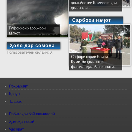
ҷамъбастии Комиссияҳои
ҳолатҳои...
Сарбози наҷот
Тӯфонҳои харобкори
август
Ҳоло дар сомона
Пользователей онлайн: 0.
Сафари кории Раиси
Кумитаи ҳолатҳои
фавқулодда ба вилояти...
Роҳбарият
Қонун
Таърих
Робитаҳои байналмилалӣ
Ҳамоҳангсозӣ
Ҷасорат