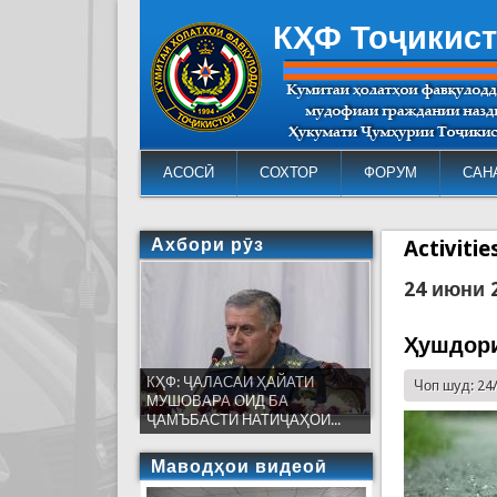
КҲФ Тоҷикис
АСОСӢ
СОХТОР
ФОРУМ
САН
Ахбори рӯз
Activiti
24 июни 
Ҳушдори
КҲФ: ҶАЛАСАИ ҲАЙАТИ
Чоп шуд: 24
МУШОВАРА ОИД БА
ҶАМЪБАСТИ НАТИҶАҲОИ...
Маводҳои видеоӣ