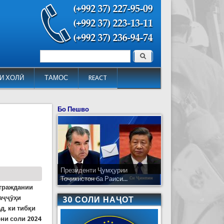
Поиск
Форма поиска
И ХОЛӢ
ТАМОС
REACT
Бо Пешво
Президенти Ҷумҳурии
Тоҷикистон ба Раиси...
 граждании
аҷҷӯҳи
30 СОЛИ НАҶОТ
, ки тибқи
ни соли 2024