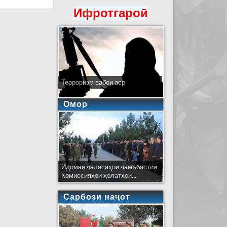
Ифротгароӣ
Терроризм вабои аср
Омор
Идомаи ҷаласаҳои ҷамъбастии
Комиссияҳои ҳолатҳои...
Сарбози наҷот