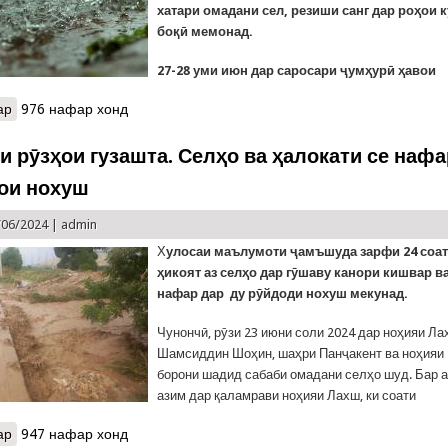
хатари омадани сел, резиши санг дар роҳои к
боқӣ мемонад.
27-28 уми июн дар саросари ҷумҳурӣ ҳавои
ар
о Ҳушдори КҲФ аз борону селҳои рӯзҳои оянда
976 нафар хонд
и рӯзҳои гузашта. Селҳо ва ҳалокати се нафа
ои нохуш
/06/2024 |
admin
Х
улосаи маълумоти ҷамъшуда зарфи 24 соат
ҳикоят аз селҳо дар гӯшаву канори кишвар ва
нафар дар ду рӯйдоди нохуш мекунад.
Чунончӣ, рӯзи 23 июни соли 2024 дар ноҳияи Ла
Шамсиддин Шоҳин, шаҳри Панҷакент ва ноҳияи
борони шадид сабаби омадани селҳо шуд. Бар 
азим дар қаламрави ноҳияи Лахш, ки соати
ар
о Ҳаводиси рӯзҳои гузашта. Селҳо ва ҳалокати се нафар дар ҳо
947 нафар хонд