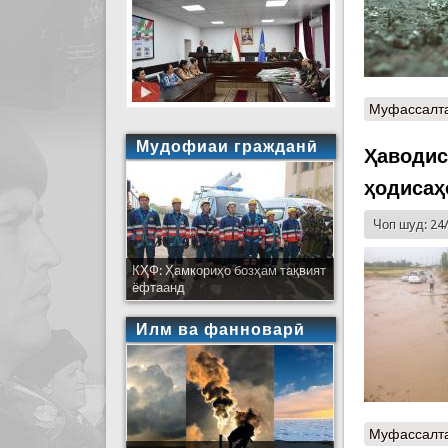
Муфассалт
Мудофиаи гражданӣ
Ҳаводис
ҳодисаҳ
Чоп шуд: 24
КҲФ: Ҳамкориҳо бозҳам тақвият
ёфтаанд
Илм ва фанноварӣ
Муфассалт