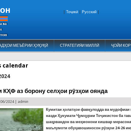
тон
|
Тоҷикӣ
|
Русский
|
АДҲОИ МЕЪЁРИИ ҲУҚУҚӢ
СТРАТЕГИЯИ МИЛЛӢ
ҶОЙИ КОР
es calendar
2024
 КҲФ аз борону селҳои рӯзҳои оянда
/06/2024 |
admin
Кумитаи ҳолатҳои фавқулодда ва мудофиаи
назди Ҳукумати Ҷумҳурии Тоҷикистон ба тав
шаҳрвандон ва меҳмонони кишвар мерасонад
маълумоти обуҳавошиносон рӯзҳои 24-26 ию