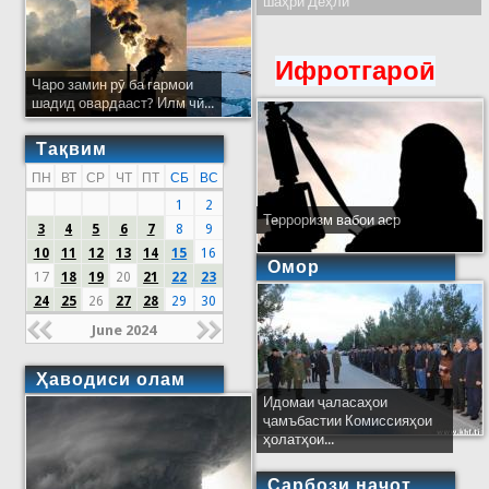
шаҳри Деҳлӣ
Ифротгароӣ
Чаро замин рӯ ба гармои
шадид овардааст? Илм чӣ...
Тақвим
ПН
ВТ
СР
ЧТ
ПТ
СБ
ВС
1
2
Терроризм вабои аср
3
4
5
6
7
8
9
10
11
12
13
14
15
16
Омор
17
18
19
20
21
22
23
24
25
26
27
28
29
30
June 2024
Ҳаводиси олам
Идомаи ҷаласаҳои
ҷамъбастии Комиссияҳои
ҳолатҳои...
Сарбози наҷот