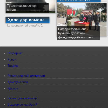
Тӯфонҳои харобкори
август
Ҳоло дар сомона
Пользователей онлайн: 0.
Сафари кории Раиси
Кумитаи ҳолатҳои
фавқулодда ба вилояти...
Роҳбарият
Қонун
Таърих
Робитаҳои байналмилалӣ
Ҳамоҳангсозӣ
Ҷасорат
Вазъи ҳавои кишвар
Варақаҳои матбуотӣ