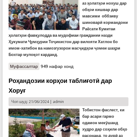
аз ҳолатҳои нохуш дар
обҳои кишвар дар
мавсими оббзиву
шиноварӣ кормандони
Раёсати Кумитаи
ҳолатҳои фавқулодда ва мудофиаи граждании назди
Ҳукумати Ҷумҳурии Тоҷикистон дар вилояти Хатлон бо
имом-хатибон ва намозгузорои масҷидҳои ҷомеи шаҳри
Бохтар мулоқот карданд
.
Муфассалтар
о Роҳандозии корҳои таблиғотӣ дар Хатлон
949 нафар хонд
Роҳандозии корҳои таблиғотӣ дар
Хоруғ
Чоп шуд: 21/06/2024 |
admin
Тобистон фаслест, ки
бар асари гармо
одамон мекӯшанд
худро дар соҳили обҳо
расонанд, то дурӣ аз