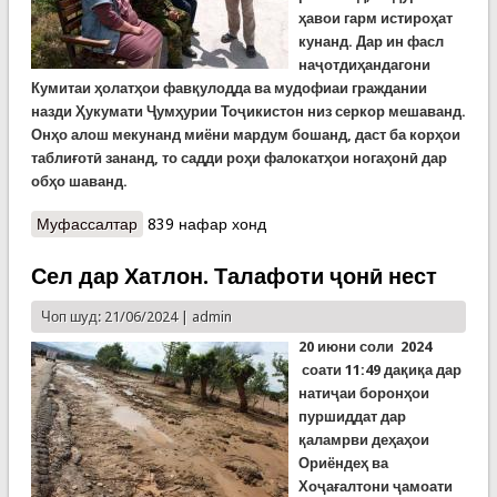
ҳавои гарм истироҳат
кунанд. Дар ин фасл
наҷотдиҳандагони
Кумитаи ҳолатҳои фавқулодда ва мудофиаи граждании
назди Ҳукумати Ҷумҳурии Тоҷикистон низ серкор мешаванд.
Онҳо алош мекунанд миёни мардум бошанд, даст ба корҳои
таблиғотӣ зананд, то садди роҳи фалокатҳои ногаҳонӣ дар
обҳо шаванд.
Муфассалтар
о Роҳандозии корҳои таблиғотӣ дар Хоруғ
839 нафар хонд
Сел дар Хатлон. Талафоти ҷонӣ нест
Чоп шуд: 21/06/2024 |
admin
20 июни соли 2024
соати 11:49 дақиқа дар
натиҷаи боронҳои
пуршиддат дар
қаламрви деҳаҳои
Ориёндеҳ ва
Хоҷағалтони ҷамоати