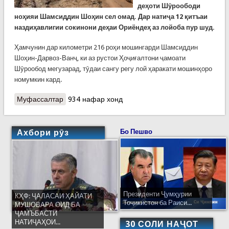
деҳоти Шӯроободи
ноҳияи Шамсиддин Шоҳин сел омад. Дар натиҷа 12 қитъаи
наздиҳавлигии сокинони деҳаи Ориёндеҳ аз лойоба пур шуд.
Ҳамчунин дар километри 216 роҳи мошингарди Шамсиддин
Шоҳин-Дарвоз-Ванҷ, ки аз рустои Ҳоҷиғалтони ҷамоати
Шӯрообод мегузарад, тӯдаи сангу регу лой ҳаракати мошинҳоро
номумкин кард.
Муфассалтар
о Сел дар Хатлон. Талафоти ҷонӣ нест
934 нафар хонд
Ахбори рӯз
Бо Пешво
Президенти Ҷумҳурии
КҲФ: ҶАЛАСАИ ҲАЙАТИ
Тоҷикистон ба Раиси...
МУШОВАРА ОИД БА
ҶАМЪБАСТИ
НАТИҶАҲОИ...
30 СОЛИ НАҶОТ