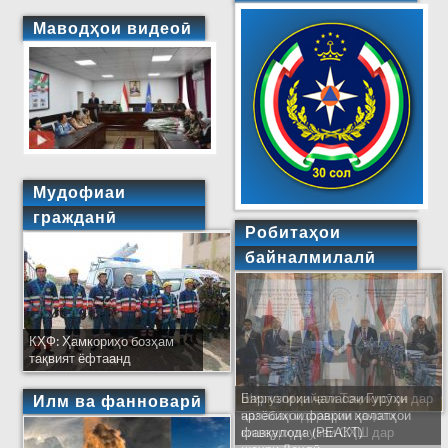
Маводҳои видеоӣ
Мудофиаи
гражданӣ
Робитаҳои
байналмилалӣ
КҲФ: Ҳамкориҳо бозҳам
тақвият ёфтаанд
Баргузории ҷаласаи Гурӯҳи
Ширкати ҳайати Тоҷикистон дар
Илм ва фанноварӣ
арзёбиҳои фаврии ҳолатҳои
ҷаласаи идораҳои наҷоти
фавқулода (РЕАКТ)
кишварҳои узви СҲШ дар