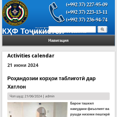
Поиск
КҲФ Тоҷикистон
Форма поиска
Навигация
Activities calendar
21 июни 2024
Роҳандозии корҳои таблиғотӣ дар
Хатлон
Чоп шуд: 21/06/2024 |
admin
Барои ташкил
намудани фаъолият ва
рушди низоми пешгирӣ