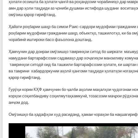
ҳолати осоишта ба ҳолати ҷангӣ ва роҳандозии чорабиниҳо дар мавр
амн дар ҳоли таҳдиди аз ҷониби душман истифода шудани воситаҳо
омӯзиш қарор гирифтанд.
Ҳайати роҳбарии шаҳр ба симои Раис-сардори мудофиаи граждании 
роҳбарии мудофиаи граждании шаҳр, объектҳо, ташкилотҳо, ки ба ом
чорабинӣ иштироки басо фаъолона доштанд.
Ҳамчунин дар доираи омӯзишҳо тамринҳои ситод бо ширкати маъмур
намудани бартарафсозии садамаҳо дар хоҷагиҳои манзиливу комунал
тамринҳои ситодӣ оид ба ташкили бартарафсозии ҳолате, ки шартан
ва тамрини хабардоркунии аҳолӣ ҳангоми таҳдиди ҳолатҳои ногаҳон
қарор гирифтанд.
Гурӯҳи кории КҲФ ҳамчунин бо ҷалби аҳолии маҳалҳои ҷудогонаи ноҳ
корҳои соҳилбандиву соҳилмутаҳкамкунӣ, тозасозии маҷрои рӯдхона
анҷом дод.
Омӯзишҳо ба ҳадафҳои худ расиданд, ҳамаи чораҳои ба нақшагириф