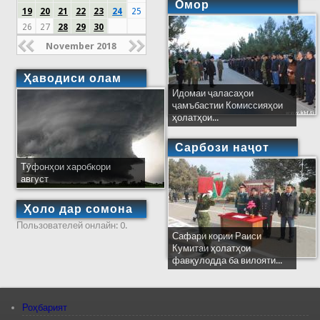
Омор
19
20
21
22
23
24
25
26
27
28
29
30
November 2018
Ҳаводиси олам
Идомаи ҷаласаҳои
ҷамъбастии Комиссияҳои
ҳолатҳои...
Сарбози наҷот
Тӯфонҳои харобкори
август
Ҳоло дар сомона
Пользователей онлайн: 0.
Сафари кории Раиси
Кумитаи ҳолатҳои
фавқулодда ба вилояти...
Роҳбарият