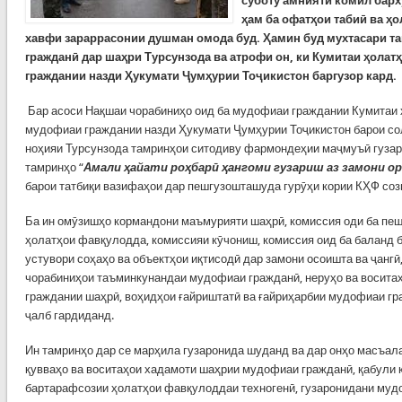
суботу амнияти комил барх
ҳам ба офатҳои табиӣ ва ҳ
хавфи зараррасонии душман омода буд. Ҳамин буд мухтасари т
гражданӣ дар шаҳри Турсунзода ва атрофи он, ки Кумитаи ҳола
граждании назди Ҳукумати Ҷумҳурии Тоҷикистон баргузор кард.
Бар асоси Нақшаи чорабиниҳо оид ба мудофиаи граждании Кумитаи
мудофиаи граждании назди Ҳукумати Ҷумҳурии Тоҷикистон барои сол
ноҳияи Турсунзода тамринҳои ситодиву фармондеҳии маҷмуъӣ гузар
тамринҳо “
Амали ҳайати роҳбарӣ ҳангоми гузариш аз замони о
барои татбиқи вазифаҳои дар пешгузошташуда гурӯҳи кории КҲФ со
Ба ин омӯзишҳо кормандони маъмурияти шаҳрӣ, комиссия оди ба пеш
ҳолатҳои фавқулодда, комиссияи кӯчониш, комиссия оид ба баланд
устувори соҳаҳо ва объектҳои иқтисодӣ дар замони осоишта ва ҷангӣ
чорабиниҳои таъминкунандаи мудофиаи гражданӣ, неруҳо ва восит
граждании шаҳрӣ, воҳидҳои ғайриштатӣ ва ғайриҳарбии мудофиаи г
ҷалб гардиданд.
Ин тамринҳо дар се марҳила гузаронида шуданд ва дар онҳо масъал
қувваҳо ва воситаҳои хадамоти шаҳрии мудофиаи гражданӣ, қабули 
бартарафсозии ҳолатҳои фавқулоддаи техногенӣ, гузаронидани муд