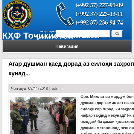
Поиск
КҲФ Тоҷикистон
Форма поиска
Навигация
Агар душман қасд дорад аз силоҳи заҳро
кунад...
Чоп шуд: 09/11/2018 |
admin
Оре. Миллат ва мардум боя
душман дар камин аст ва аг
силоҳе кор гирад, ки заҳро
нафар таҳдид мекунад? Як
омодагӣ ба ҳамаи ҳолатҳоес
душман метавонанд пеш оя