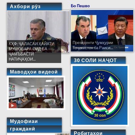
Ахбори рӯз
Бо Пешво
Президенти Ҷумҳурии
КҲФ: ҶАЛАСАИ ҲАЙАТИ
Тоҷикистон ба Раиси...
МУШОВАРА ОИД БА
ҶАМЪБАСТИ
НАТИҶАҲОИ...
30 СОЛИ НАҶОТ
Маводҳои видеоӣ
Мудофиаи
гражданӣ
Робитаҳои