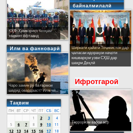
байналмилалӣ
КҲФ: Ҳамкориҳо бозҳам
тақвият ёфтаанд
Ширкати ҳайати Тоҷикистон дар
Илм ва фанноварӣ
ҷаласаи идораҳои наҷоти
кишварҳои узви СҲШ дар
шаҳри Деҳлӣ
Ифротгароӣ
Чаро замин рӯ ба гармои
шадид овардааст? Илм чӣ...
Тақвим
ПН
ВТ
СР
ЧТ
ПТ
СБ
ВС
1
2
3
4
Терроризм вабои аср
5
6
7
8
9
10
11
12
13
14
15
16
17
18