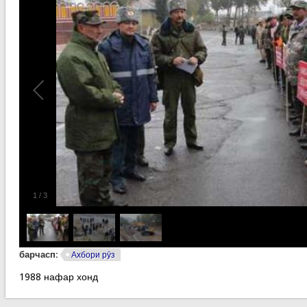
1
/
3
барчасп:
Ахбори рӯз
1988 нафар хонд