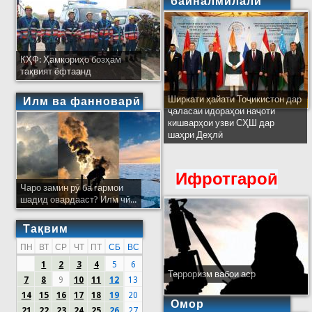
байналмилалӣ
КҲФ: Ҳамкориҳо бозҳам
тақвият ёфтаанд
Ширкати ҳайати Тоҷикистон дар
Илм ва фанноварӣ
ҷаласаи идораҳои наҷоти
кишварҳои узви СҲШ дар
шаҳри Деҳлӣ
Ифротгароӣ
Чаро замин рӯ ба гармои
шадид овардааст? Илм чӣ...
Тақвим
ПН
ВТ
СР
ЧТ
ПТ
СБ
ВС
1
2
3
4
5
6
Терроризм вабои аср
7
8
9
10
11
12
13
14
15
16
17
18
19
20
Омор
21
22
23
24
25
26
27