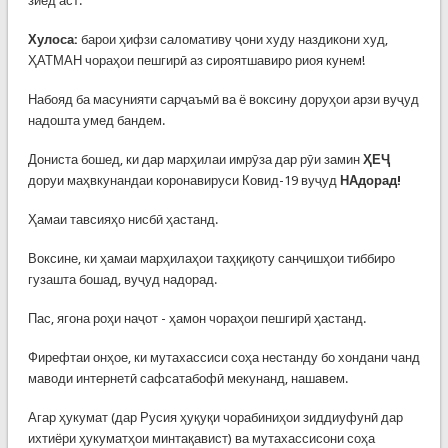
зиёд аст.
Хулоса:
барои ҳифзи саломативу ҷони худу наздикони худ,
ҲАТМАН чораҳои пешгирӣ аз сироятшавиро риоя кунем!
Набояд ба масунияти сарҷаъмӣ ва ё воксину доруҳои арзи вуҷуд
надошта умед бандем.
Дониста бошед, ки дар марҳилаи имрӯза дар рӯи замин
ҲЕҶ
доруи маҳвкунандаи коронавируси Ковид-19 вуҷуд
НАдорад!
Ҳамаи тавсияҳо нисбӣ ҳастанд.
Воксине, ки ҳамаи марҳилаҳои таҳқиқоту санҷишҳои тиббиро
гузашта бошад, вуҷуд надорад.
Пас, ягона роҳи наҷот - ҳамон чораҳои пешгирӣ ҳастанд.
Фирефтаи онҳое, ки мутахассиси соҳа нестанду бо хондани чанд
маводи интернетӣ сафсатабофӣ мекунанд, нашавем.
Агар ҳукумат (дар Русия ҳуқуқи чорабиниҳои зиддиуфунӣ дар
ихтиёри ҳукуматҳои минтақавист) ва мутахассисони соҳа