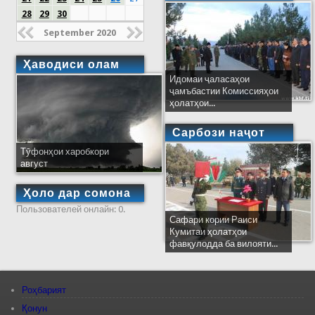
28
29
30
September 2020
Ҳаводиси олам
Идомаи ҷаласаҳои
ҷамъбастии Комиссияҳои
ҳолатҳои...
Сарбози наҷот
Тӯфонҳои харобкори
август
Ҳоло дар сомона
Пользователей онлайн: 0.
Сафари кории Раиси
Кумитаи ҳолатҳои
фавқулодда ба вилояти...
Роҳбарият
Қонун