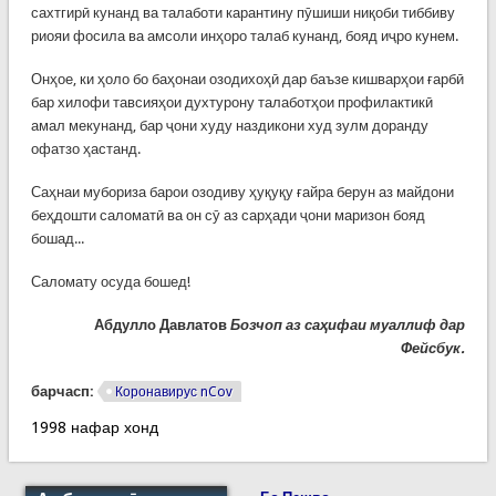
сахтгирӣ кунанд ва талаботи карантину пӯшиши ниқоби тиббиву
риояи фосила ва амсоли инҳоро талаб кунанд, бояд иҷро кунем.
Онҳое, ки ҳоло бо баҳонаи озодихоҳӣ дар баъзе кишварҳои ғарбӣ
бар хилофи тавсияҳои духтурону талаботҳои профилактикӣ
амал мекунанд, бар ҷони худу наздикони худ зулм доранду
офатзо ҳастанд.
Саҳнаи мубориза барои озодиву ҳуқуқу ғайра берун аз майдони
беҳдошти саломатӣ ва он сӯ аз сарҳади ҷони маризон бояд
бошад...
Саломату осуда бошед!
Абдулло Давлатов
Бозчоп аз саҳифаи муаллиф дар
Фейсбук.
барчасп:
Коронавирус nCov
1998 нафар хонд