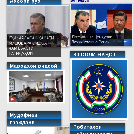
Ахбори рӯз
Бо Пешво
Президенти Ҷумҳурии
КҲФ: ҶАЛАСАИ ҲАЙАТИ
Тоҷикистон ба Раиси...
МУШОВАРА ОИД БА
ҶАМЪБАСТИ
НАТИҶАҲОИ...
30 СОЛИ НАҶОТ
Маводҳои видеоӣ
Мудофиаи
гражданӣ
Робитаҳои