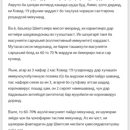
Аврупо ба ҳалқаи интиқод кашида шуда буд. Аммо, ҳоло диданд,
ки Ковид-19 уфунии ҷиддист бо таҳлука чораҳои сахтгирона
роҳандозӣ мекунанд.
Ва ё, баъзеҳо Шветсияро мисол меоранд, ки карантинро дар
ихтиёри шаҳрвандонаш во гузоштааст. Ин шоҳигарӣ такя ба
масунияти сарҷаъмӣ (коллективный иммунитет) кардааст.
Мутахассисон медонанд, ки барои ташаккули масунияти
сарҷаъмӣ бояд аз 60 то 70 % мардум ин бемориро паси сар
кунанд.
Яъне, агар аз 3 нафар 2 кас Ковид-19 гузаронаду дар хунашон
иммуноҳлобулинҳои лозима (G) ба андозаи кофӣ пайдо шаванд,
пас нафари сеюм аз ин 3, агарчӣ бо сулфаву атсаи шадид
коронавирус пошад ҳам, он 2 сироят намешаванд, чун дар
баданашон антибодӣ (антитела) бар муқобили ин коронавирус
доранд.
Вале, то 60-70% аҳолӣ масуният пайдо мекунанд, ки шумораи
зиёде ҷон ба ҷонофарин таслим мекунанд. Аз ин ҷост, ки
шумораи фавтидагон дар Шветсия нисбати ҳамсоядавлатҳояш