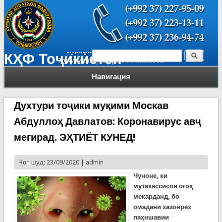
Поиск
КҲФ Тоҷикистон
Форма поиска
Навигация
Духтури тоҷики муқими Москав
Абдуллоҳ Давлатов: Коронавирус авҷ
мегирад. ЭҲТИЁТ КУНЕД!
Чоп шуд: 23/09/2020 |
admin
Чуноне, ки
мутахассисон огоҳ
мекарданд, бо
омадани хазонрез
паҳншавии