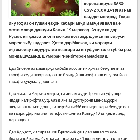
коронавируси SARS-
CoV-2 (COVID-19) аз нав
шиддат мегирад.
Гоҳ аз
ину гоҳ аз он гӯшаи ҷаҳон хабари авҷи мавҷи аввал ва ё
оғози мавҷи дуввуми Ковид-19 мерасад. Аз ҷумла дар
Русия, ки ҳамватанони мо кам нестанд, шуюъи ин вируси
маргзо зиёд шудааст. Ҳатто дар Маскав, ки чораҳои
иҷтимоиву тандурустии пешгирӣ аз ин уфунӣ хеле хуб ба роҳ
монда шудаанд, шумораи гирифторон меафзояд.
Дар бисёре аз кишварҳо сабаби асосии ин ҳолат беэҳтиётӣ аз
тарафи худи шаҳрвандон ва ё ҷиддӣ нагирифтани ин уфунӣ аз
тарафи ҳукуматдорон аст.
Дар мисоли Амрико дидем, ки аввал худи Тромп ин уфуниро
ҷиддӣ нагирифта буд, баъд яке аз духтурони мансабдори
наздикаш даъво дошт, ки ниқоби тиббӣ кашидан кори беҳуда аст
ва ғайра. Дар натиҷа талафоти ҷонӣ аз Ковид-19 аз ҳама зиёд
дар онҷост.
Дар ёд ҳаст, ки сарвазири Бритониё ҳам дар аввал то ҷое
беэътиноӣ карда буд, ки аз тарафи раҳбарони дигар давлатҳои