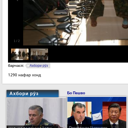
1
/
2
барчасп:
Ахбори рӯз
1290 нафар хонд
Ахбори рӯз
Бо Пешво
Президенти Ҷумҳурии