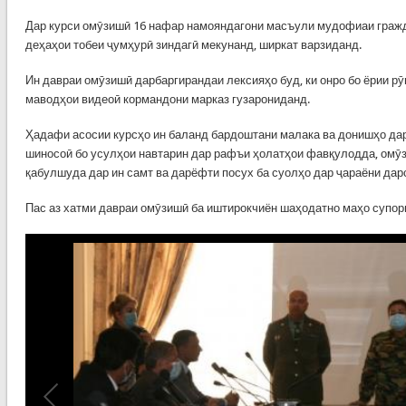
Дар курси омӯзишӣ 16 нафар намояндагони масъули мудофиаи гражда
деҳаҳои тобеи ҷумҳурӣ зиндагӣ мекунанд, ширкат варзиданд.
Ин давраи омӯзишӣ дарбаргирандаи лексияҳо буд, ки онро бо ёрии р
маводҳои видеоӣ кормандони марказ гузарониданд.
Ҳадафи асосии курсҳо ин баланд бардоштани малака ва донишҳо да
шиносоӣ бо усулҳои навтарин дар рафъи ҳолатҳои фавқулодда, омӯ
қабулшуда дар ин самт ва дарёфти посух ба суолҳо дар ҷараёни дар
Пас аз хатми давраи омӯзишӣ ба иштирокчиён шаҳодатно маҳо супор