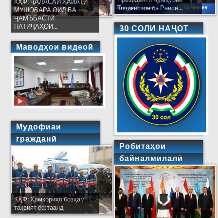
КҲФ: ҶАЛАСАИ ҲАЙАТИ
Тоҷикистон ба Раиси...
МУШОВАРА ОИД БА
ҶАМЪБАСТИ
НАТИҶАҲОИ...
30 СОЛИ НАҶОТ
Маводҳои видеоӣ
Мудофиаи
гражданӣ
Робитаҳои
байналмилалӣ
КҲФ: Ҳамкориҳо бозҳам
тақвият ёфтаанд