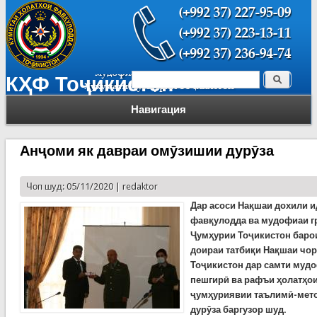
Поиск
КҲФ Тоҷикистон
Форма поиска
Навигация
Анҷоми як давраи омӯзишии дурӯза
Чоп шуд: 05/11/2020 |
redaktor
Дар асоси Нақшаи дохили и
фавқулодда ва мудофиаи г
Ҷумҳурии Тоҷикистон барои
доираи татбиқи Нақшаи чо
Тоҷикистон дар с
амти
мудо
пешгирӣ ва рафъи ҳолатҳо
ҷумҳуриявии таълимӣ-мет
дурӯза баргузор шуд.