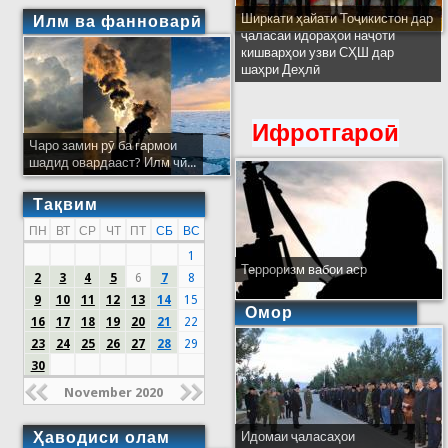
Ширкати ҳайати Тоҷикистон дар
Илм ва фанноварӣ
ҷаласаи идораҳои наҷоти
кишварҳои узви СҲШ дар
шаҳри Деҳлӣ
Ифротгароӣ
Чаро замин рӯ ба гармои
шадид овардааст? Илм чӣ...
Тақвим
ПН
ВТ
СР
ЧТ
ПТ
СБ
ВС
1
Терроризм вабои аср
2
3
4
5
6
7
8
9
10
11
12
13
14
15
Омор
16
17
18
19
20
21
22
23
24
25
26
27
28
29
30
November 2020
Ҳаводиси олам
Идомаи ҷаласаҳои