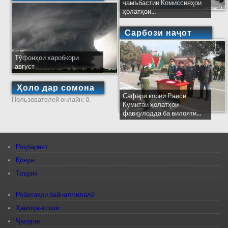
ҷамъбастии Комиссияҳои
ҳолатҳои...
Сарбози наҷот
Тӯфонҳои харобкори
август
Ҳоло дар сомона
Сафари кории Раиси
Пользователей онлайн: 0.
Кумитаи ҳолатҳои
фавқулодда ба вилояти...
Роҳбарият
Қонун
Таърих
Робитаҳои байналмилалӣ
Ҳамоҳангсозӣ
Ҷасорат