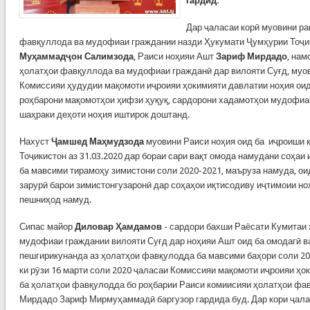
гардид.
Дар ҷаласаи корӣ муовини ра
фавқуллода ва мудофиаи граждании назди Ҳукумати Ҷумҳурии Тоҷик
Муҳаммадҷон Салимзода
, Раиси ноҳияи Ашт
Зариф Мирдадо
, нам
ҳолатҳои фавқуллода ва мудофиаи гражданӣ дар вилояти Суғд, муов
Комиссияи ҳудудии мақомоти иҷроияи ҳокимияти давлатии ноҳия оид
роҳбарони мақомотҳои ҳифзи ҳуқуқ, сардорони хадамотҳои мудофиа
шаҳраки деҳоти ноҳия иштирок доштанд.
Нахуст
Ҷамшед Маҳмудзода
муовини Раиси ноҳия оид ба иҷроиши 
Тоҷикистон аз 31.03.2020 дар бораи сари вақт омода намудани соҳаи
ба мавсими тирамоҳу зимистони соли 2020-2021, маъруза намуда, ои
зарурӣ барои зимистонгузаронӣ дар соҳаҳои иқтисодиву иҷтимоии 
пешниҳод намуд.
Сипас майор
Диловар Ҳамдамов
- сардори бахши Раёсати Кумитаи
мудофиаи граждании вилояти Суғд дар ноҳияи Ашт оид ба омодагӣ в
пешгирикунанда аз ҳолатҳои фавқулодда ба мавсими баҳори соли 20
ки рӯзи 16 марти соли 2020 ҷаласаи Комиссияи мақомоти иҷроияи ҳо
ба ҳолатҳои фавқулодда бо роҳбарии Раиси комиисияи ҳолатҳои фа
Мирдадо Зариф Мирмуҳаммадӣ баргузор гардида буд. Дар кори ҷала