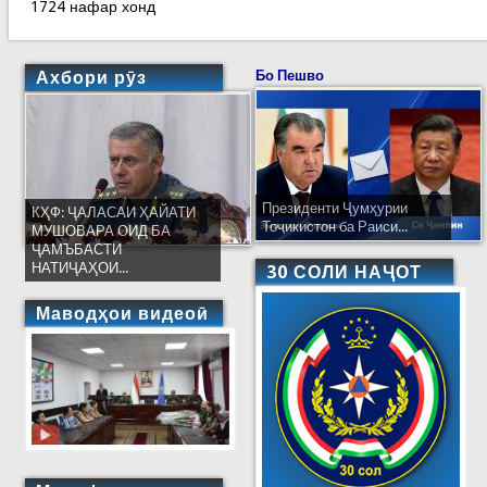
1724 нафар хонд
Ахбори рӯз
Бо Пешво
Президенти Ҷумҳурии
КҲФ: ҶАЛАСАИ ҲАЙАТИ
Тоҷикистон ба Раиси...
МУШОВАРА ОИД БА
ҶАМЪБАСТИ
НАТИҶАҲОИ...
30 СОЛИ НАҶОТ
Маводҳои видеоӣ