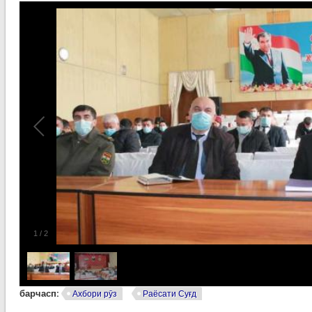
1
/
2
барчасп:
Ахбори рӯз
Раёсати Суғд