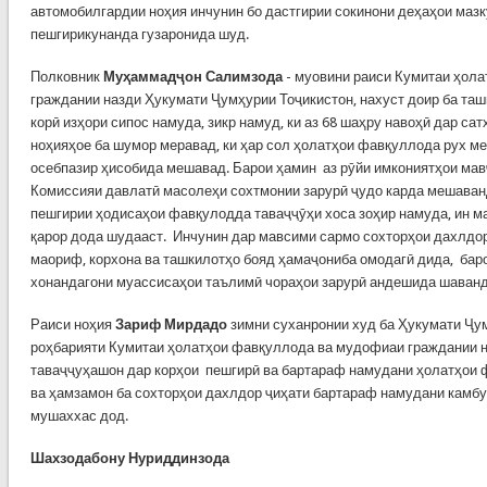
автомобилгардии ноҳия инчунин бо дастгирии сокинони деҳаҳои мазк
пешгирикунанда гузаронида шуд.
Полковник
Муҳаммадҷон Салимзода
- муовини раиси Кумитаи ҳол
граждании назди Ҳукумати Ҷумҳурии Тоҷикистон, нахуст доир ба таш
корӣ изҳори сипос намуда, зикр намуд, ки аз 68 шаҳру навоҳӣ дар сат
ноҳияҳое ба шумор меравад, ки ҳар сол ҳолатҳои фавқуллода рух ме
осебпазир ҳисобида мешавад. Барои ҳамин аз рӯйи имкониятҳои мав
Комиссияи давлатӣ масолеҳи сохтмонии зарурӣ ҷудо карда мешаванд
пешгирии ҳодисаҳои фавқулодда таваҷҷӯҳи хоса зоҳир намуда, ин ма
қарор дода шудааст. Инчунин дар мавсими сармо сохторҳои дахлдо
маориф, корхона ва ташкилотҳо бояд ҳамаҷониба омодагӣ дида, баро
хонандагони муассисаҳои таълимӣ чораҳои зарурӣ андешида шаванд
Раиси ноҳия
Зариф Мирдадо
зимни суханронии худ ба Ҳукумати Ҷу
роҳбарияти Кумитаи ҳолатҳои фавқуллода ва мудофиаи граждании 
таваҷҷуҳашон дар корҳои пешгирӣ ва бартараф намудани ҳолатҳои 
ва ҳамзамон ба сохторҳои дахлдор ҷиҳати бартараф намудани камб
мушаххас дод.
Шахзодабону Нуриддинзода