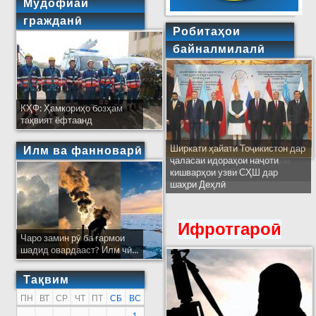
Мудофиаи
гражданӣ
Робитаҳои
байналмилалӣ
КҲФ: Ҳамкориҳо бозҳам
тақвият ёфтаанд
Ширкати ҳайати Тоҷикистон дар
Илм ва фанноварӣ
ҷаласаи идораҳои наҷоти
кишварҳои узви СҲШ дар
шаҳри Деҳлӣ
Ифротгароӣ
Чаро замин рӯ ба гармои
шадид овардааст? Илм чӣ...
Тақвим
ПН
ВТ
СР
ЧТ
ПТ
СБ
ВС