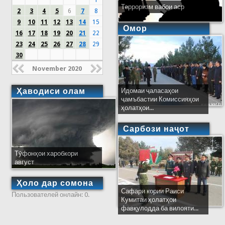
1
Терроризм вабои аср
2
3
4
5
6
7
8
9
10
11
12
13
14
15
Омор
16
17
18
19
20
21
22
23
24
25
26
27
28
29
30
November 2020
Ҳаводиси олам
Идомаи ҷаласаҳои
ҷамъбастии Комиссияҳои
ҳолатҳои...
Сарбози наҷот
Тӯфонҳои харобкори
август
Ҳоло дар сомона
Сафари кории Раиси
Пользователей онлайн: 0.
Кумитаи ҳолатҳои
фавқулодда ба вилояти...