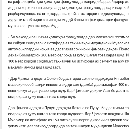
ва рафъи оқибатҳои ҳолатҳои фавқулодда мавриди баррасӣ қарор до
додани корҳои пешгирикунандаи ҳолатҳои фавқулодда, сари вақт ха
роҳбарикунанда ва огоҳ кардани аҳолӣ аз хатарҳои таҳдидкунанда, 
дурусти манбаъҳои захираҳои моддӣ барои рафъи ҳолатҳои фавқул
мушаххас гузошта шуда буд.
- Бо мақсади пешгирии ҳолатҳои фавқулодда дар мавзеъҳои эҳтимол
ва сойҳои селгузар бо истифода аз техникаҳои муҳандисии Муассис
автомобилгардии ноҳия ва дастгирии сокинони Ҷамоати деҳоти Понғо
деҳаи Бободархон 300 метр селроҳа аз қуму шағал тоза карда шуд. 
100 метр корҳои соҳилмустаҳкакунӣ бо истифода аз семент ва армат
маҳаллӣ анҷом дода шудааст.
- Дар Ҷамоати деҳоти Ориён бо дастгирии сокинони деҳаҳои Янгиобод
мавзеҳои осебпазири иншооти зидди сел (дамба) дар масофаи 400 м
пешгирикунанда гузаронида шуд. Дар Ҷамоати деҳоти Ашт бо дастгир
селроҳа аз қуму шағал тоза карда шуд.
Дар Ҷамоати деҳоти Пунук, деҳаҳои Даҳана ва Пунук бо дастгирии со
селроҳа аз қуму шағал тоза карда шудааст. Дар Ҷамоати шаҳраки Ш
Муломир бо истифода аз 150 литр сӯзишвории дизелии аз ҳисоби за
ҳокимияти давлатӣ ҷудогардида ва техникаҳои муҳандисии Муассис