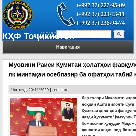
Поиск
КҲФ Тоҷикистон
Форма поиска
Навигация
Муовини Раиси Кумитаи ҳолатҳои фавқул
як минтақаи осебпазир ба офатҳои табиӣ
Чоп шуд: 20/11/2020 |
redaktor
Дар толори Мақомоти иҷро
ноҳияи Ашти вилояти Суғд
Кумитаи ҳолатҳои фавқулл
назди Ҳукумати Ҷумҳурии 
Комиссияи ҳудудии Мақомо
давлатии ноҳия оид ба ҳол