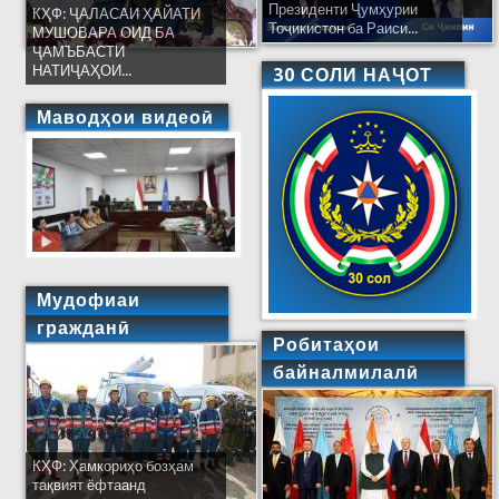
Президенти Ҷумҳурии
КҲФ: ҶАЛАСАИ ҲАЙАТИ
Тоҷикистон ба Раиси...
МУШОВАРА ОИД БА
ҶАМЪБАСТИ
НАТИҶАҲОИ...
30 СОЛИ НАҶОТ
Маводҳои видеоӣ
Мудофиаи
гражданӣ
Робитаҳои
байналмилалӣ
КҲФ: Ҳамкориҳо бозҳам
тақвият ёфтаанд