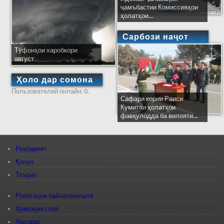
ҷамъбастии Комиссияҳои
ҳолатҳои...
Сарбози наҷот
Тӯфонҳои харобкори
август
Ҳоло дар сомона
Пользователей онлайн: 0.
Сафари кории Раиси
Кумитаи ҳолатҳои
фавқулодда ба вилояти...
Роҳбарият
Қонун
Таърих
Робитаҳои байналмилалӣ
Ҳамоҳангсозӣ
Ҷасорат