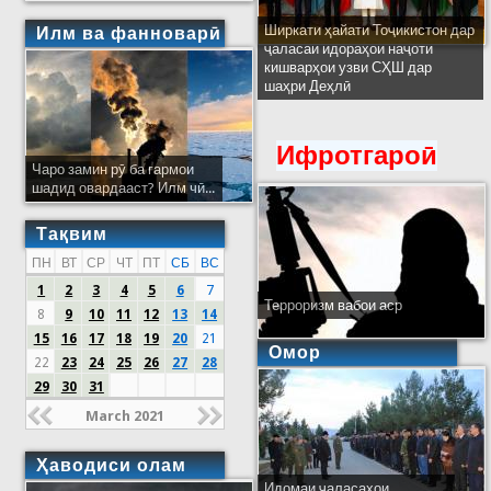
Ширкати ҳайати Тоҷикистон дар
Илм ва фанноварӣ
ҷаласаи идораҳои наҷоти
кишварҳои узви СҲШ дар
шаҳри Деҳлӣ
Ифротгароӣ
Чаро замин рӯ ба гармои
шадид овардааст? Илм чӣ...
Тақвим
ПН
ВТ
СР
ЧТ
ПТ
СБ
ВС
1
2
3
4
5
6
7
Терроризм вабои аср
8
9
10
11
12
13
14
15
16
17
18
19
20
21
Омор
22
23
24
25
26
27
28
29
30
31
March 2021
Ҳаводиси олам
Идомаи ҷаласаҳои