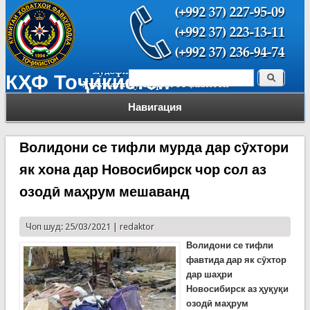
Поиск
КҲФ Тоҷикистон
Форма поиска
Навигация
Волидони се тифли мурда дар сӯхтори
як хона дар Новосибирск чор сол аз
озодӣ маҳрум мешаванд
Чоп шуд: 25/03/2021 |
redaktor
Волидони се тифли
фавтида дар як сӯхтор
дар шаҳри
Новосибирск аз ҳуқуқи
озодӣ маҳрум