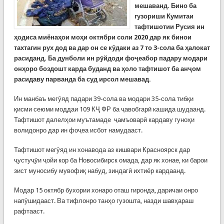
мешаванд. Бино ба
гузориши Кумитаи
тафтишотии Русия ин
ҳодиса миёнаҳои моҳи октябри соли 2020 дар як бинои
тахтагин рух дод ва дар он се кӯдаки аз 7 то 3-сола ба ҳалокат
расиданд. Ба дунболи ин рӯйдоди фоҷеабор падару модари
онҳоро боздошт карда буданд ва ҳоло тафтишот ба анҷом
расидаву парванда ба суд ирсол мешавад.
Ин манбаъ мегӯяд падари 39-сола ва модари 35-сола тибқи
қисми сеюми моддаи 109 КҶ ФР ба ҷавобгарӣ кашида шудаанд.
Тафтишот далелҳои муътамаде ҷамъоварӣ кардаву гуноҳи
волидонро дар ин фоҷеа исбот намудааст.
Тафтишот мегӯяд ин хонавода аз кишвари Красноярск дар
ҷустуҷӯи ҷойи кор ба Новосибирск омада, дар як хонае, ки барои
зист муносибу мувофиқ набуд, зиндагӣ ихтиёр кардаанд.
Модар 15 октябр бухории хонаро оташ гиронда, даричаи онро
напӯшидааст. Ва тифлонро танҳо гузошта, назди шавҳараш
рафтааст.