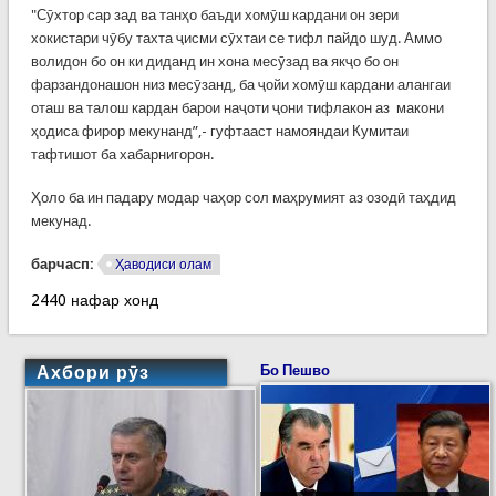
"Сӯхтор сар зад ва танҳо баъди хомӯш кардани он зери
хокистари чӯбу тахта ҷисми сӯхтаи се тифл пайдо шуд. Аммо
волидон бо он ки диданд ин хона месӯзад ва якҷо бо он
фарзандонашон низ месӯзанд, ба ҷойи хомӯш кардани алангаи
оташ ва талош кардан барои наҷоти ҷони тифлакон аз макони
ҳодиса фирор мекунанд”,- гуфтааст намояндаи Кумитаи
тафтишот ба хабарнигорон.
Ҳоло ба ин падару модар чаҳор сол маҳрумият аз озодӣ таҳдид
мекунад.
барчасп:
Ҳаводиси олам
2440 нафар хонд
Ахбори рӯз
Бо Пешво