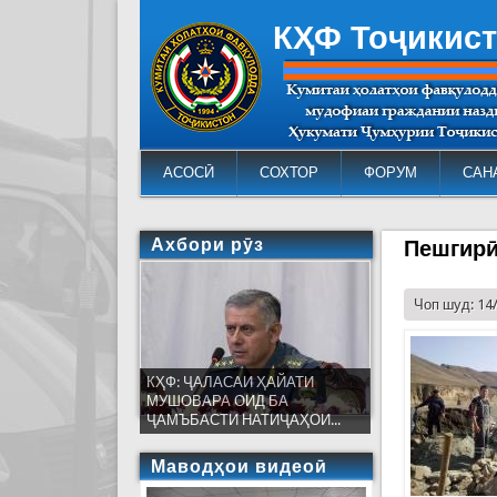
КҲФ Тоҷикис
АСОСӢ
СОХТОР
ФОРУМ
САН
Ахбори рӯз
Пешгирӣ
Чоп шуд: 14
КҲФ: ҶАЛАСАИ ҲАЙАТИ
МУШОВАРА ОИД БА
ҶАМЪБАСТИ НАТИҶАҲОИ...
Маводҳои видеоӣ