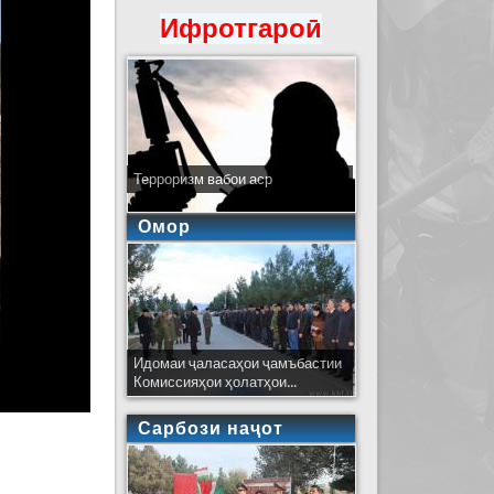
Ифротгароӣ
Терроризм вабои аср
Омор
Идомаи ҷаласаҳои ҷамъбастии
Комиссияҳои ҳолатҳои...
Сарбози наҷот