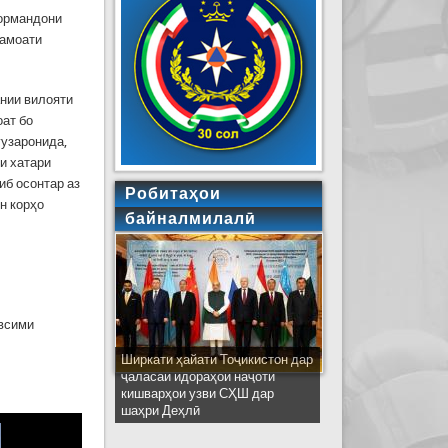
кормандони
ҷамоати
нии вилояти
ат бо
гузаронида,
и хатари
иб осонтар аз
Робитаҳои
н корҳо
байналмилалӣ
авсими
Ширкати ҳайати Тоҷикистон дар
ҷаласаи идораҳои наҷоти
кишварҳои узви СҲШ дар
шаҳри Деҳлӣ