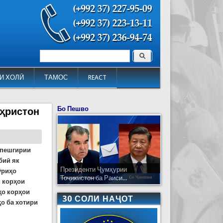
Поиск
Форма поиска
И ХОЛӢ
ТАМОС
REACT
Бо Пешво
аҳристон
 пешгирии
биӣ як
Президенти Ҷумҳурии
ӯриҳо
Тоҷикистон ба Раиси...
и корҳои
ҳо корҳои
30 СОЛИ НАҶОТ
ҳо ба хотири