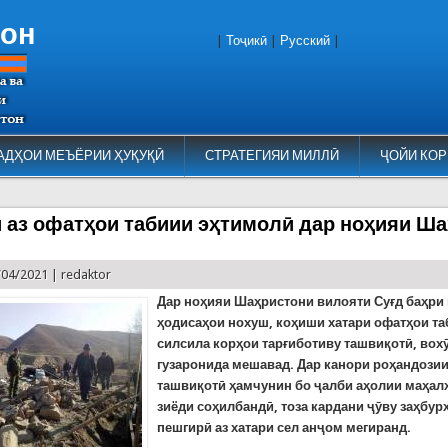
тон
|
Тоҷикӣ
|
Русский
|
АДҲОИ МЕЪЁРИИ ҲУҚУҚӢ
СТРАТЕГИЯИ МИЛЛӢ
ҶОЙИ КОР
 аз офатҳои табиии эҳтимолӣ дар ноҳияи Ш
/04/2021 |
redaktor
Дар ноҳияи Шаҳристони вилояти Суғд баҳри
ҳодисаҳои нохуш,
коҳиши хатари
офатҳои та
силсила
корҳои тарғиботиву ташвиқотӣ, вох
гузаронида мешавад. Дар канори роҳандози
ташвиқотӣ ҳамчунин бо ҷалби аҳолии маҳал
зиёди соҳилбандӣ, тоза кардани ҷӯву заҳбур
пешгирӣ аз хатари сел анҷом мегиранд.