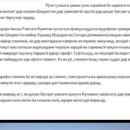
Рӯзи гузашта ҳамин гуна чорабинӣ бо ширкати 
и вилоят дар ноҳияи Шаҳристон дар ҳамкорӣ бо аҳолӣ дар деҳаи Ҳисори 
ат баргузор гардид.
рдори бахши Раёсати Кумитаи ҳолатҳои фавқулодда ва мудофиаи гражда
ияи Шаҳристон майор Хуршед Муродов ва Ситоди доимамалкунандаи ҷамо
 нафар сокиноне, ки дар минтақаҳои хавфнок истиқомат мекунанд, вохӯрӣ 
лоқот масъалаҳои андешидани чораҳои зарурӣ ва саривақтӣ ҷиҳати коҳиш
ӣ мавриди таҳлилу баррасӣ қарор гирифт. Гуфта шуд, ки пешгирӣ ба марот
 паймадҳои ҳар офати табиист. Аз ин рӯ, сокинон бояд саҳми худро дар и
тарафи сокинон бо истифода аз семент, симтурхалта ва арматураҳо корҳои
амкунӣ оғоз гардида, ҳашари дастаҷамъона идома дорад.
ба маврид аст, ки деҳаи Ҳисори ҷамоати деҳоти Бунҷикат ҳамасола дар м
адани сели калон ба хоҷагии халқ зарари иқтисодӣ мерасад.