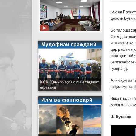
бахши Раёсат
деҳоти Бунҷик
Бо талоши са
Суғд дар ноҳ
иштироки 32-
Мудофиаи гражданӣ
дар рафти му
офатҳои таби
бартарафсозии
гузоранд.
Айни ҳол аз 
КҲФ: Ҳамкориҳо бозҳам тақвият
соҳилмустаҳк
ёфтаанд
Зикр кардан 
Илм ва фанноварӣ
боронҳо ва ом
Ш.Бутаева