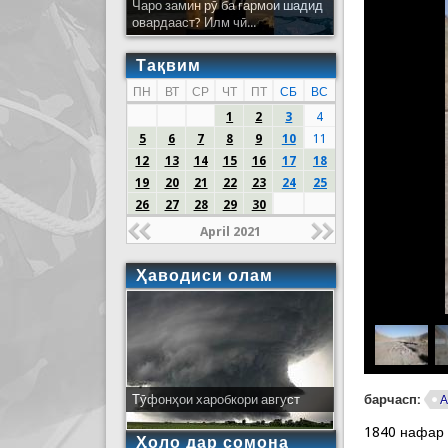
Чаро замин рӯ ба гармои шадид
овардааст? Илм чӣ...
Тақвим
ПН
ВТ
СР
ЧТ
ПТ
СБ
ВС
1
2
3
4
5
6
7
8
9
10
11
12
13
14
15
16
17
18
19
20
21
22
23
24
25
26
27
28
29
30
April 2021
Ҳаводиси олам
барчасп:
Тӯфонҳои харобкори август
А
1840 нафар
Ҳоло дар сомона