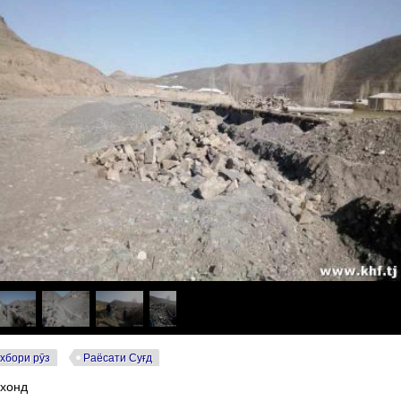
хбори рӯз
Раёсати Суғд
 хонд