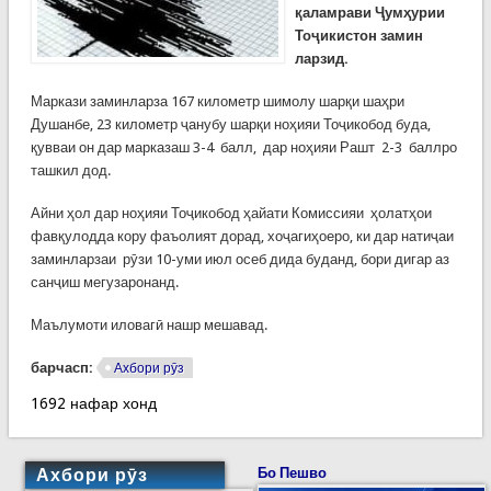
қ
аламрави
Ҷ
ум
ҳ
урии
То
ҷ
икистон
замин
ларзид
.
Маркази заминларза 167 километр шимолу шарқи шаҳри
Душанбе, 23 километр ҷанубу шарқи ноҳияи Тоҷикобод буда,
қувваи он дар марказаш 3-4 балл, дар ноҳияи Рашт 2-3 баллро
ташкил дод.
Айни ҳол дар ноҳияи Тоҷикобод ҳайати Комиссияи ҳолатҳои
фавқулодда кору фаъолият дорад, хоҷагиҳоеро, ки дар натиҷаи
заминларзаи рӯзи 10-уми июл осеб дида буданд, бори дигар аз
санҷиш мегузаронанд.
Маълумоти иловагӣ нашр мешавад.
барчасп:
Ахбори рӯз
1692 нафар хонд
Ахбори рӯз
Бо Пешво