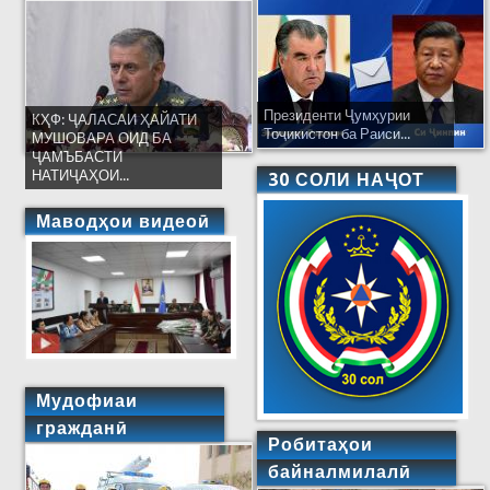
Президенти Ҷумҳурии
КҲФ: ҶАЛАСАИ ҲАЙАТИ
Тоҷикистон ба Раиси...
МУШОВАРА ОИД БА
ҶАМЪБАСТИ
НАТИҶАҲОИ...
30 СОЛИ НАҶОТ
Маводҳои видеоӣ
Мудофиаи
гражданӣ
Робитаҳои
байналмилалӣ