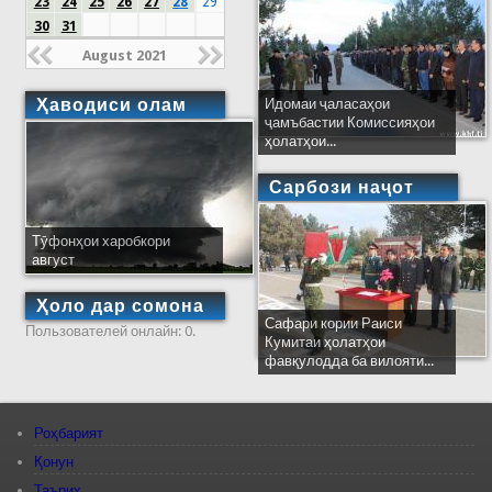
23
24
25
26
27
28
29
30
31
August 2021
Ҳаводиси олам
Идомаи ҷаласаҳои
ҷамъбастии Комиссияҳои
ҳолатҳои...
Сарбози наҷот
Тӯфонҳои харобкори
август
Ҳоло дар сомона
Сафари кории Раиси
Пользователей онлайн: 0.
Кумитаи ҳолатҳои
фавқулодда ба вилояти...
Роҳбарият
Қонун
Таърих