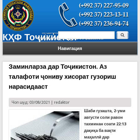
Поиск
КҲФ Тоҷикистон
Форма поиска
Навигация
Заминларза дар Тоҷикистон. Аз
талафоти ҷониву хисорат гузориш
нарасидааст
Чоп шуд: 03/08/2021 |
redaktor
Шаби гузашта, 2-уми
августи соли равон
тахминан
соати
22:13
да
қ
и
қ
а
ба
ва
қ
ти
ма
ҳ
алл
ӣ
дар