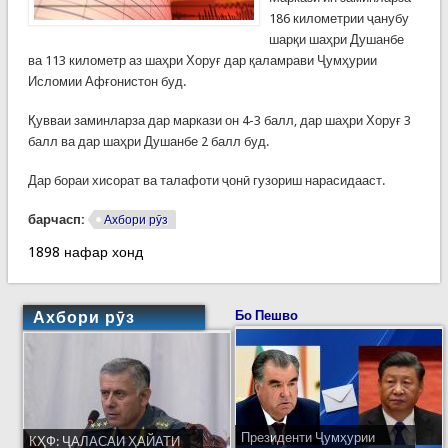
186 километрии ҷанубу
шарқи шаҳри Душанбе
ва 113 километр аз шаҳри Хоруғ дар қаламрави Ҷумҳурии
Исломии Афғонистон буд.
Қувваи заминларза дар маркази он 4-3 балл, дар шаҳри Хоруғ 3
балл ва дар шаҳри Душанбе 2 балл буд.
Дар бораи хисорат ва талафоти ҷонӣ гузориш нарасидааст.
барчасп:
Ахбори рӯз
1898 нафар хонд
Ахбори рӯз
Бо Пешво
Президенти Ҷумҳурии
КҲФ: ҶАЛАСАИ ҲАЙАТИ