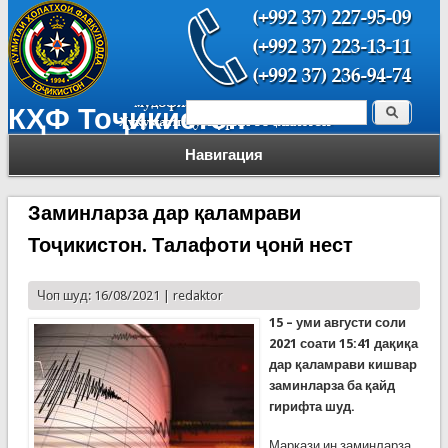
Поиск
КҲФ Тоҷикистон
Форма поиска
Навигация
Заминларза дар қаламрави
Тоҷикистон. Талафоти ҷонӣ нест
Чоп шуд: 16/08/2021 |
redaktor
15
– уми августи соли
2021
соати
15:41
дақиқа
дар қаламрави кишвар
заминларза ба қайд
гирифта шуд.
Маркази ин заминларза