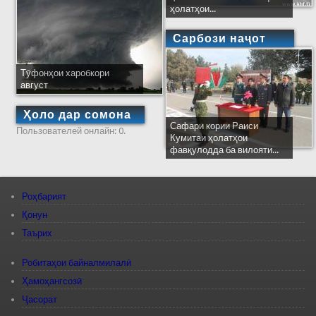
ҳолатҳои...
Сарбози наҷот
Тӯфонҳои харобкори
август
Ҳоло дар сомона
Сафари кории Раиси
Пользователей онлайн: 0.
Кумитаи ҳолатҳои
фавқулодда ба вилояти...
Роҳбарият
Қонун
Таърих
Робитаҳои байналмилалӣ
Ҳамоҳангсозӣ
Ҷасорат