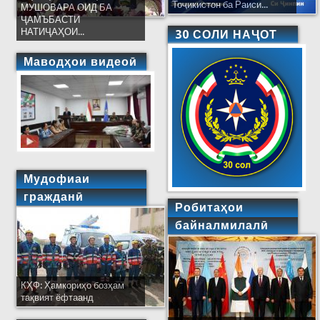
Тоҷикистон ба Раиси...
МУШОВАРА ОИД БА
ҶАМЪБАСТИ
НАТИҶАҲОИ...
30 СОЛИ НАҶОТ
Маводҳои видеоӣ
Мудофиаи
гражданӣ
Робитаҳои
байналмилалӣ
КҲФ: Ҳамкориҳо бозҳам
тақвият ёфтаанд