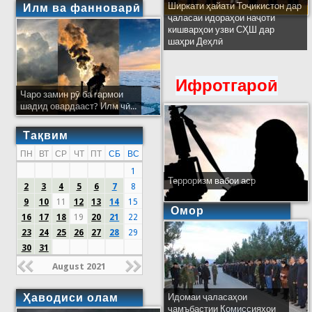
Ширкати ҳайати Тоҷикистон дар
Илм ва фанноварӣ
ҷаласаи идораҳои наҷоти
кишварҳои узви СҲШ дар
шаҳри Деҳлӣ
Ифротгароӣ
Чаро замин рӯ ба гармои
шадид овардааст? Илм чӣ...
Тақвим
ПН
ВТ
СР
ЧТ
ПТ
СБ
ВС
1
Терроризм вабои аср
2
3
4
5
6
7
8
9
10
11
12
13
14
15
Омор
16
17
18
19
20
21
22
23
24
25
26
27
28
29
30
31
August 2021
Ҳаводиси олам
Идомаи ҷаласаҳои
ҷамъбастии Комиссияҳои