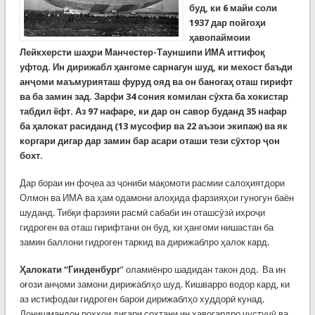
буд, ки 6 майи соли
1937
дар пойгоҳи
ҳавопаймоии
Лейкхерсти шаҳри Манчестер-Тауншипи ИМА иттифоқ
уфтод. Ин дирижабл ҳангоме сарнагун шуд, ки мехост баъди
анҷоми маъмурияташ фуруд ояд ва он баногаҳ оташ гирифт
ва ба замин зад. Зарфи 34 сония комилан сӯхта ба хокистар
табдил ёфт. Аз 97 нафаре, ки дар он савор буданд 35 нафар
ба ҳалокат расиданд (13 мусофир ва 22 аъзои экипаж) ва як
коргари дигар дар замин бар асари оташи тези сӯхтор ҷон
бохт.
Дар бораи ин фоҷеа аз ҷониби мақомоти расмии салоҳиятдори
Олмон ва ИМА ва ҳам одамони алоҳида фарзияҳои гуногун баён
шуданд. Тибқи фарзияи расмӣ сабаби ин оташсӯзӣ ихроҷи
гидроген ва оташ гирифтани он буд, ки ҳангоми нишастан ба
замин баллони гидроген таркид ва дирижаблро ҳалок кард.
Ҳалокати “Гинденбург
” оламиёнро шадидан такон дод. Ва ин
оғози анҷоми замони дирижаблҳо шуд. Кишварро водор кард, ки
аз истифодаи гидроген барои дирижаблҳо худдорӣ кунад.
Донишмандон роҳҳои дигари сохтани ин ҳавогардро ҷустуҷӯ ва