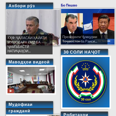
Ахбори рӯз
Бо Пешво
Президенти Ҷумҳурии
КҲФ: ҶАЛАСАИ ҲАЙАТИ
Тоҷикистон ба Раиси...
МУШОВАРА ОИД БА
ҶАМЪБАСТИ
НАТИҶАҲОИ...
30 СОЛИ НАҶОТ
Маводҳои видеоӣ
Мудофиаи
гражданӣ
Робитаҳои