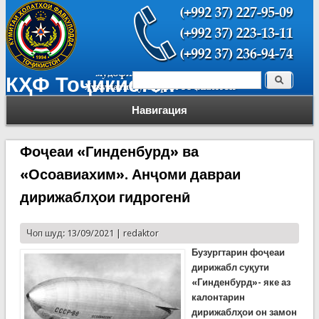
Поиск
КҲФ Тоҷикистон
Форма поиска
Навигация
Фоҷеаи «Гинденбурд» ва
«Осоавиахим». Анҷоми давраи
дирижаблҳои гидрогенӣ
Чоп шуд: 13/09/2021 |
redaktor
Бузургтарин фо
ҷ
еаи
дирижабл су
қ
ути
«Гинденбурд»- яке аз
калонтарин
дирижабл
ҳ
ои он замон