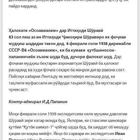
пайдо карданд.
Ҳалокати
«Осоавиахим» дар Иттиҳоди Шӯравӣ
83 сол пеш аз ин Иттиҳоди Ҷамоҳири Шӯравиро як фоҷеаи
мудҳиш шадидан такон дод. 6 феврали соли 1938 дирижабли
СССР-В6 «Осоавиахим», ки ба кумаки қутбшиносон-
папанинчиён эъзом шуда буд, дучори фалокат шуд.
Дар
фоҷеаи мудҳиш беҳтарин аэронавтҳои Шӯравӣ ба ҳалокат
расиданд ва худи фоҷеа соҳаро ба маҷрои дигар равона сохт.
Пойгоҳи хабарии Лента.ру як матлаберо интишор дод, ки
таҳлили муфассали ин рӯйдоди таърихӣ буд. Ва мухтасари он
чунин аст:
Контр-адмирал И.Д.Папанин
Моҳи феврали соли 1938 экспедитсияи хеле муҳими давлатии
Шӯравӣ зери хатар монда буд. Яхпорае, ки стансияи шиновари
қутбии “Қутби шимол-1” ҷойгир шуда буд, ба шиддат об мешуду
ҳаҷми он коҳиш меёфт. Якҷо бо сарвари ин экспедитсия
Иван