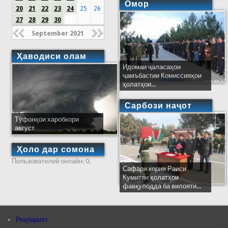
Омор
20
21
22
23
24
25
26
27
28
29
30
September 2021
Ҳаводиси олам
Идомаи ҷаласаҳои
ҷамъбастии Комиссияҳои
ҳолатҳои...
Сарбози наҷот
Тӯфонҳои харобкори
август
Ҳоло дар сомона
Пользователей онлайн: 0.
Сафари кории Раиси
Кумитаи ҳолатҳои
фавқулодда ба вилояти...
Роҳбарият