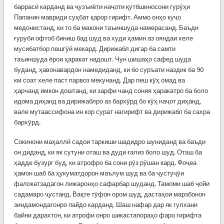
баррасӣ карданд ва ҷузъиёти наҷоти қутбшиносони гурӯҳи
Папанин мавриди суҳбат қарор гирифт. Аммо онҳо куҷо
медонистанд, ки то ба макони таъиншуда намерасанд. Баъди
ғуруби офтоб биниш бад шуд ва худи ҳамин аз ояндаи хеле
мусибатбор пешгӯӣ мекард. Дирижабл дигар ба самти
таъиншуда ёрои ҳаракат надошт. Чун шишаҳо сафед шуда
буданд, ҳавонавардон намедиданд, ки бо суръати наздик ба 90
км соат хеле паст парвоз мекунанд. Дар пеш кӯҳ омад ва
ҳарчанд имкон доштанд, ки зарфи чанд сония ҳаракатро ба боло
идома диҳанд ва дирижаблро аз бархӯрд бо кӯҳ наҷот диҳанд,
вале мутаассифона ин кор сурат нагирифт ва дирижабл ба сахра
бархӯрд.
Сокинони маҳаллӣ садои таркиши шадидро шуниданд ва баъди
он диданд, ки як сутуни оташ ва дуди ғализ боло шуд. Оташ ба
ҳадде бузург буд, ки атрофро ба сони рӯз рӯшан кард. Фоҷеа
ҳамон шаб ба ҳукуматдорон маълум шуд ва ба ҷустуҷӯи
фалокатзадагон лижаронҳо сафарбар шуданд. Тамоми шаб ҷойи
садамаро ҷустанд. Вақте тӯфон ором шуд, дастаҳои марзбонон
зиндамондагонро пайдо карданд. Шаш нафар дар як гулхани
байни дарахтон, ки атрофи онро шикастапораҳо фаро гирифта