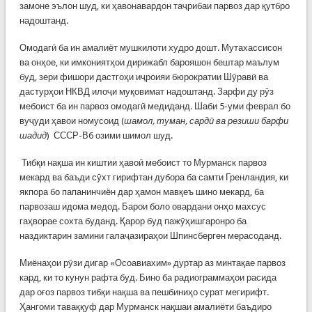
замоне эълон шуд, ки ҳавонавардон таҷрибаи парвоз дар қутбро
надоштанд.
Омодагӣ ба ин амалиёт мушкилоти худро дошт. Мутахассисон
ва онҳое, ки имкониятҳои дирижабл барояшон бештар маълум
буд, зери фишори дастгоҳи иҷроияи бюрократии Шӯравӣ ва
дастурҳои НКВД илоҷи муқовимат надоштанд. Зарфи ду рӯз
мебоист ба ин парвоз омодагӣ медиданд. Шаби 5-уми феврал бо
вуҷуди ҳавои номусоид (
шамол, туман, сардӣ ва резиши барфи
шадид
) СССР-В6 озими шимол шуд.
Тибқи нақша ин киштии ҳавоӣ мебоист то Мурманск парвоз
мекард ва баъди сӯхт гирифтан дубора ба самти Гренландия, ки
якпора бо папанинчиён дар ҳамон мавқеъ шино мекард, ба
парвозаш идома медод. Барои боло овардани онҳо махсус
гаҳворае сохта буданд. Қарор буд пажӯҳишгаронро ба
наздиктарин замини галаҷазираҳои Шпинсберген мерасоданд.
Миёнаҳои рӯзи дигар «Осоавиахим» дуртар аз минтақае парвоз
кард, ки то кунун рафта буд. Бино ба радиограммаҳои расида
дар оғоз парвоз тибқи нақша ва пешбиниҳо сурат мегирифт.
Ҳангоми таваққуф дар Мурманск нақшаи амалиёти баъдиро