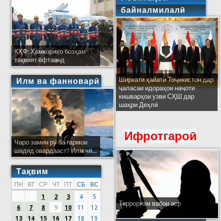
байналмилалӣ
КҲФ: Ҳамкориҳо бозҳам
тақвият ёфтаанд
Ширкати ҳайати Тоҷикистон дар
Илм ва фанноварӣ
ҷаласаи идораҳои наҷоти
кишварҳои узви СҲШ дар
шаҳри Деҳлӣ
Ифротгароӣ
Чаро замин рӯ ба гармои
шадид овардааст? Илм чӣ...
Тақвим
ПН
ВТ
СР
ЧТ
ПТ
СБ
ВС
1
2
3
4
5
Терроризм вабои аср
6
7
8
9
10
11
12
13
14
15
16
17
18
19