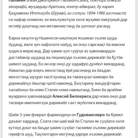
Папанин
(
Иван Дмитревич Папанин-сайёҳ, доктори илмҳои
географӣ, муҳаққиқи Арктика, контр-адмирал, ду карат
Қаҳрамони Иттиҳоди Шӯравӣ, ки солҳои 1894-1986 зистааст
)
се нафар олимоне, ки маълумотҳои хеле муҳими пажӯҳишӣ дар
ихтиёр доштанд низ метавонистанд ба ҳалокат расанд.
Барои наҷоти қутбшиносон киштиҳои яхшикан эъзом шуда
буданд, вале ҳеч кафолате набуд, ки онҳо сари вақт ба макони
ҳодиса мерасанд. Дар ҳамин ҳол гурӯҳе аз ҳавонавардон
дастабакор шуданд ва пешниҳоди эъзоми дирижабл ба Қутби
шимол шуданд. Бо ин кор онҳо ду ҳадафро дунбол мекарданд.
Аввалан дар воқеъ мехостанд ёрӣ расонанд ва баъдан
мехостанд шуҳрат касб кунанд ва таваҷҷуҳи ҷомеаро ба
дирижаблҳо бештар ҷалб намоянд. Беҳтарину маъруфтарин
халабонҳо ба номи Сталин нома навиштанд. Бино ба арзёбии
муаррихи ҳавонавардӣ
Алексей Белокриса
дар нома онҳо дар
тасвири имкониятҳои дирижабл сахт муболиға мекарданд.
Шаби 3-уми феврал фармондеҳи он
Гудовансевро
ба Кремл
даъват карданд. Соати сеи шаб вай бо Сталин як суҳбати хеле
кутоҳе дошт ва баъди ҳамин суҳбат тасмими эъзоми дирижабл
гирифта шуд. Таҳлилгарон мегӯянд қарори эъзоми дирижабл