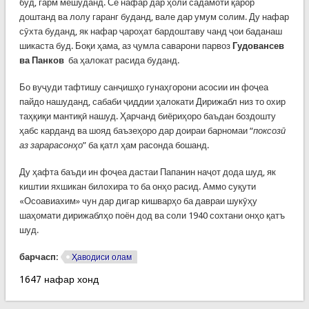
буд, гарм мешуданд. Се нафар дар ҳоли садамотӣ қарор
доштанд ва лолу гаранг буданд, вале дар умум солим. Ду нафар
сӯхта буданд, як нафар ҷароҳат бардоштаву чанд ҷои баданаш
шикаста буд. Боқи ҳама, аз ҷумла саварони парвоз
Гудовансев
ва Панков
ба ҳалокат расида буданд.
Бо вуҷуди тафтишу санҷишҳо гунаҳгорони асосии ин фоҷеа
пайдо нашуданд, сабаби ҷиддии ҳалокати Дирижабл низ то охир
таҳқиқи мантиқӣ нашуд. Ҳарчанд биёриҳоро баъдан боздошту
ҳабс карданд ва шояд баъзеҳоро дар доираи барномаи “
поксозӣ
аз зарарасонҳо
” ба қатл ҳам расонда бошанд.
Ду ҳафта баъди ин фоҷеа дастаи Папанин наҷот дода шуд, як
киштии яхшикан билохира то ба онҳо расид. Аммо суқути
«Осоавиахим» чун дар дигар кишварҳо ба давраи шукӯҳу
шаҳомати дирижаблҳо поён дод ва соли 1940 сохтани онҳо қатъ
шуд.
барчасп:
Ҳаводиси олам
1647 нафар хонд