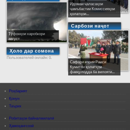
Идомаи ҷаласаҳои
ҷамъбастии Комиссияҳои
ҳолатҳои...
Сарбози наҷот
Тӯфонҳои харобкори
август
Ҳоло дар сомона
Пользователей онлайн: 0.
Сафари кории Раиси
Кумитаи ҳолатҳои
фавқулодда ба вилояти...
Роҳбарият
Қонун
Таърих
Робитаҳои байналмилалӣ
Ҳамоҳангсозӣ