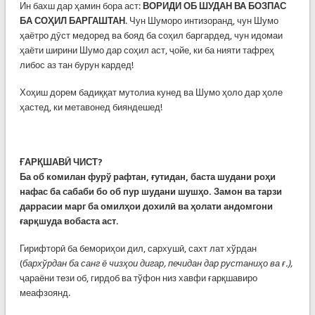
Ин бахш дар ҳамин бора аст:
ВОРИДИ ОБ ШУДАН ВА БОЗПАС
БА СОҲИЛ БАРГАШТАН
. Чун Шуморо интизоранд, чун Шумо
ҳаётро дӯст медоред ва бояд ба соҳил баргардед, чун идомаи
ҳаёти ширини Шумо дар соҳил аст, ҷойе, ки ба нияти тафреҳ
либос аз тан бурун кардед!
Хоҳиш дорем бадиққат мутолиа кунед ва Шумо ҳоло дар ҳоле
ҳастед, ки метавонед бияндешед!
ҒАРҚШАВӢ ЧИСТ?
Ба об комилан фурў рафтан, ғутидан, баста шудани роҳи
нафас ба сабаби бо об пур шудани шушҳо. Замон ва тарзи
даррасии марг ба омилҳои дохилӣ ва ҳолати андомгони
ғарқшуда вобаста аст.
Гирифторӣ ба бемориҳои дил, сархушӣ, сахт лат хўрдан
(
бархўрдан ба санг ё чизҳои дигар, печидан дар рустаниҳо ва ғ.),
ҷараёни тези об, гирдоб ва тўфон низ хавфи ғарқшавиро
меафзоянд.