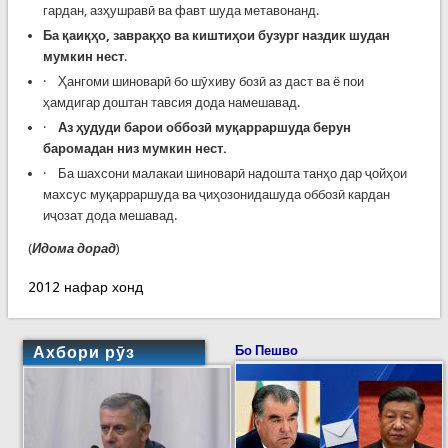
гардан, азҳушравӣ ва фавт шуда метавонанд.
Ба қаиқҳо
, заврақҳо ва киштиҳои бузург
наздик шудан
мумкин нест
.
· Ҳангоми шиноварӣ бо шӯхиву бозӣ аз даст ва ё пои
ҳамдигар доштан тавсия дода намешавад.
·
Аз ҳудуди барои оббозӣ муқарраршуда берун
баромадан
низ мумкин нест.
· Ба шахсони малакаи шиноварӣ надошта танҳо дар ҷойҳои
махсус муқарраршуда ва ҷиҳозонидашуда оббозӣ кардан
иҷозат дода мешавад.
(
Идома дорад
)
2012 нафар хонд
Ахбори рӯз
Бо Пешво