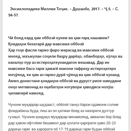
Энсиклопедияи Миллии Тоҷик. – Душанбе, 2017. – Ҷ.5. – С.
56-57.
Чӣ бояд кард ҳам оббозӣ кунем ва ҳам ғарқ нашавем?
Қоидаҳои бехатарӣ дар мавсими оббозӣ
Ҳар гоҳе фасли гармо фаро мерасад ва мавсими оббозӣ
меояд, маъмулан соҳили баҳру дарёҳо, обанборҳо, кӯлҳо ва
каналҳо пур аз истироҳаткунандагон мешавад. Дар ин
мавсими басо гарм ҳамагӣ макони тафреҳу истироҳатеро
меҷӯянд, ки ҳам аз гармо дурӣ ҷӯянд ва ҳам оббозӣ кунанд.
Аммо донистани қоидаҳои оббозӣ ва дуруст риоя намудани
онҳо метавонад аз оқибатҳои ногувори ҳаводиси нохӯш
ҷилавгирӣ намояд.
Чуноне муқаррар шудааст, оббозӣ танҳо барои одамони солим
фоидабахш буда, пеш аз он ҳатман бояд аз назорати духтур
гузашт. Чуноне қоидаҳо муқаррар менамоянд, аввалин бор бояд
дар ҳавои офтобии бешамол дар ҳолати ҳарорати ҳаво 20-23
дараҷа гарм ва ҳарорати об 17-19 дараҷа гарм будан оббозӣ