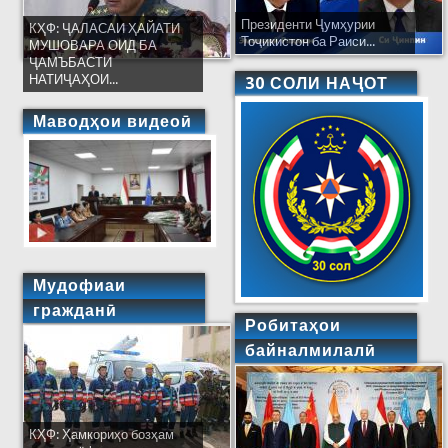
Президенти Ҷумҳурии
КҲФ: ҶАЛАСАИ ҲАЙАТИ
Тоҷикистон ба Раиси...
МУШОВАРА ОИД БА
ҶАМЪБАСТИ
НАТИҶАҲОИ...
30 СОЛИ НАҶОТ
Маводҳои видеоӣ
Мудофиаи
гражданӣ
Робитаҳои
байналмилалӣ
КҲФ: Ҳамкориҳо бозҳам