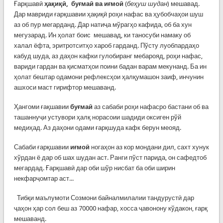
Ғарқшавӣ
ҳақиқӣ, буғмаӣ ва иғмоӣ
(
беҳуш шудан
) мешавад.
Дар мавриди ғарқшавии ҳақиқӣ роҳи нафас ва ҳубобчаҳои шуш
аз об пур мегарданд. Дар натиҷа мўрагҳо кафида, об ба хун
мегузарад. Ин ҳолат боис мешавад, ки таносуби намаку об
халал ёфта, эритротситҳо хароб гарданд. Пўсту луобпардаҳо
кабуд шуда, аз даҳон кафки гулобиранг мебарояд, роҳи нафас,
вариди гардан ва қисматҳои поини бадан варам мекунанд. Ба ин
ҳолат бештар одамони рефлексҳои ҳалқумашон заиф, инчунин
ашхоси маст гирифтор мешаванд.
Ҳангоми ғақшавии
буғмаӣ
аз сабаби роҳи нафасро бастани об ва
ташаннуҷи устувори ҳалқ норасоии шадиди оксиген рўй
медиҳад. Аз даҳони одами ғарқшуда кафк берун меояд.
Сабаби ғарқшавии
иғмоӣ
ногаҳон аз кор мондани дил, сахт хунук
хўрдан ё дар об шах шудан аст. Ранги пўст парида, он сафедтоб
мегардад. Ғарқшавӣ дар оби шўр нисбат ба оби ширин
некфарҷомтар аст...
Тибқи маълумоти Созмони байналмилалии тандурустӣ дар
ҷаҳон ҳар сол беш аз 70000 нафар, хосса ҷавонону кўдакон, ғарқ
мешаванд.