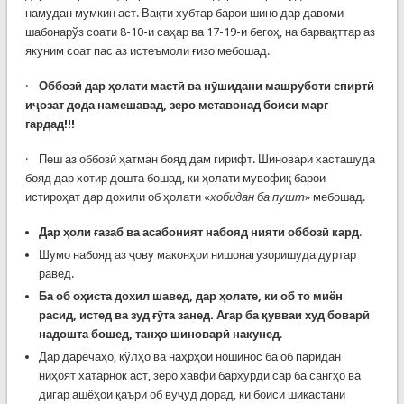
намудан мумкин аст. Вақти хубтар барои шино дар давоми
шабонарўз соати 8-10-и саҳар ва 17-19-и бегоҳ, на барвақттар аз
якуним соат пас аз истеъмоли ғизо мебошад.
·
Оббозӣ дар ҳолати мастӣ ва нӯшидани машруботи спиртӣ
иҷозат дода намешавад, зеро метавонад боиси марг
гардад!!!
· Пеш аз оббозӣ ҳатман бояд дам гирифт. Шиновари хасташуда
бояд дар хотир дошта бошад, ки ҳолати мувофиқ барои
истироҳат дар дохили об ҳолати «
хобидан ба пушт
» мебошад.
Дар ҳоли ғазаб ва асабоният набояд нияти оббозӣ кард
.
Шумо набояд аз ҷову маконҳои нишонагузоришуда дуртар
равед.
Ба об оҳиста дохил шавед, дар ҳолате, ки об то миён
расид
,
истед ва зуд ғ
ӯ
та занед. Агар ба қувваи худ боварӣ
надошта бошед, танҳо шиноварӣ накунед
.
Дар дарёчаҳо, кўлҳо ва наҳрҳои ношинос ба об паридан
ниҳоят хатарнок аст, зеро хавфи бархӯрди сар ба сангҳо ва
дигар ашёҳои қаъри об вуҷуд дорад, ки боиси шикастани