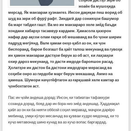
соҳиби дастҳо зери об
ноаён ба мушоҳида
мерсад. Як манзараи ҳузнангез. Инсон дақиқае пеш ворид об
шуд ва зери об фурӯ рафт. Зиндагӣ дар сонияҳои башумор
ба марг табдил гашт. Ва мо ин манзараро хеле зиёд баъди
хондани хабарҳо тасаввур кардаем. Ҳамасола ҳазорон
нафар дар ақсои олам ғарқи об мешаванд ва бо ҷони ширин
падруд мегӯянд. Вале ҳамаи онҳо қабл аз он, ки ҷон
биспоранд, барои бозгашт ба ҳаёт талош мекунанд ва гувоҳи
ин ҳамон манзараи дастҳои берун аз об аст, ки лаҳзаҳои
охир дароз мекунанд, то дасти имдоде барояшон расад.
Ҳолатҳое ин дастон ба дастони имдодгаре мерасанд ва
соҳиби онро аз гирдоби марг берун мекашанд. Аммо на
ҳамеша. Шумори наҷотёфтагон аз ғарқшавӣ хеле камтар аз
ҷонбохтагон аст.
Пас ин ҷойи андеша дорад: Инсон, ки табиатан тафаккури
созанда дорад, бояд дар ин бора низ зиёд андешад. Ҳаддиақал
қабл аз он ки ба нияти оббозӣ соҳил меравад, маҷрои дарёро
мебинад, умқи кӯлро месанҷад ва қувваи худро медонад, ки то
куҷо метавонад шино кунад ва аз куҷо вопас баргардад.