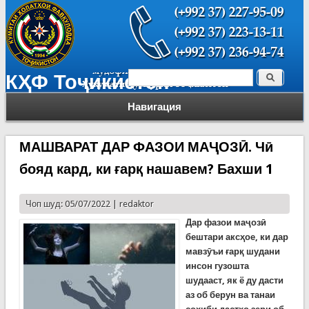
Поиск
КҲФ Тоҷикистон
Форма поиска
Навигация
МАШВАРАТ ДАР ФАЗОИ МАҶОЗӢ. Чӣ
бояд кард, ки ғарқ нашавем? Бахши 1
Чоп шуд: 05/07/2022 |
redaktor
Дар фазои маҷозӣ
бештари аксҳое, ки дар
мавзӯъи ғарқ шудани
инсон гузошта
шудааст, як ё ду дасти
аз об берун ва танаи