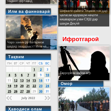
тақвият ёфтаанд
Ширкати ҳайати Тоҷикистон дар
Илм ва фанноварӣ
ҷаласаи идораҳои наҷоти
кишварҳои узви СҲШ дар
шаҳри Деҳлӣ
Ифротгароӣ
Чаро замин рӯ ба гармои
шадид овардааст? Илм чӣ...
Тақвим
ПН
ВТ
СР
ЧТ
ПТ
СБ
ВС
1
2
3
Терроризм вабои аср
4
5
6
7
8
9
10
11
12
13
14
15
16
17
Омор
18
19
20
21
22
23
24
25
26
27
28
29
30
31
July 2022
Ҳаводиси олам