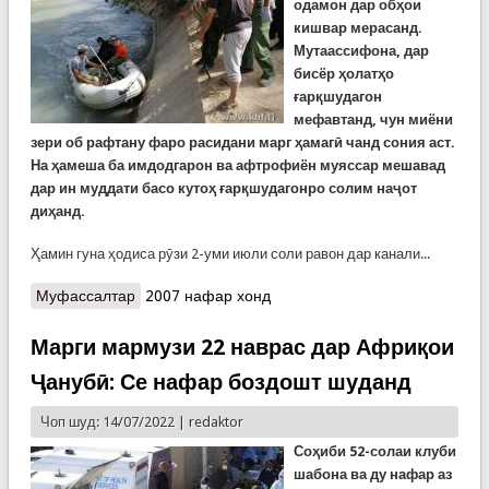
одамон дар обҳои
кишвар мерасанд.
Мутаассифона, дар
бисёр ҳолатҳо
ғарқшудагон
мефавтанд, чун миёни
зери об рафтану фаро расидани марг ҳамагӣ чанд сония аст.
На ҳамеша ба имдодгарон ва афтрофиён муяссар мешавад
дар ин муддати басо кутоҳ ғарқшудагонро солим наҷот
диҳанд.
Ҳамин гуна ҳодиса рӯзи 2-уми июли соли равон дар канали...
Муфассалтар
о Ҷасади духтари 10-солае, ки рӯзи 2-уми июл
2007 нафар хонд
бо хоҳараш ғарқ шуда буд, пайдо шуд
Марги мармузи 22 наврас дар Африқои
Ҷанубӣ: Се нафар боздошт шуданд
Чоп шуд: 14/07/2022 |
redaktor
Соҳиби 52-солаи клуби
шабона ва ду нафар аз