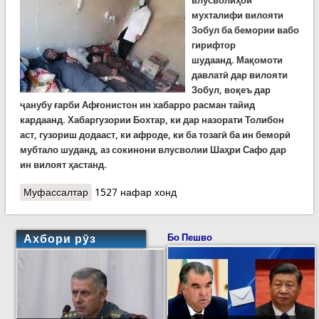
влусволиҳои
мухталифи вилояти
Зобул ба бемории вабо
гирифтор
шудаанд.
Мақомоти
давлатӣ дар вилояти
Зобул, воқеъ дар
ҷанубу ғарби Афғонистон ин хабарро расман тайид
кардаанд. Хабаргузории Бохтар, ки дар назорати Толибон
аст, гузориш додааст, ки афроде, ки ба тозагӣ ба ин беморӣ
мубтало шуданд, аз сокинони влусволии Шаҳри Сафо дар
ин вилоят ҳастанд.
Муфассалтар
о Даҳҳо нафар дар вилоятҳои Зобул ва
1527 нафар хонд
Ҳилманди Афғонистон ба бемории вабо
мубтало шудаанд
Ахбори рӯз
Бо Пешво