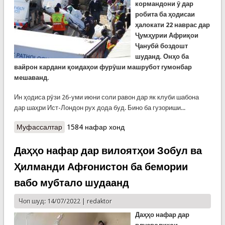
кормандони ӯ дар
робита ба ҳодисаи
ҳалокати 22 наврас дар
Ҷумҳурии Африқои
Ҷанубӣ боздошт
шуданд. Онҳо ба
вайрон кардани қоидаҳои фурӯши машрубот гумонбар
мешаванд.
Ин ҳодиса рӯзи 26-уми июни соли равон дар як клуби шабона
дар шаҳри Ист-Лондон рух дода буд. Бино ба гузориши...
Муфассалтар
о Марги мармузи 22 наврас дар Африқои
1584 нафар хонд
Ҷанубӣ: Се нафар боздошт шуданд
Даҳҳо нафар дар вилоятҳои Зобул ва
Ҳилманди Афғонистон ба бемории
вабо мубтало шудаанд
Чоп шуд: 14/07/2022 |
redaktor
Даҳҳо нафар дар