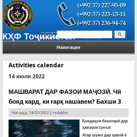
Поиск
КҲФ Тоҷикистон
Форма поиска
Навигация
Activities calendar
14 июли 2022
МАШВАРАТ ДАР ФАЗОИ МАҶОЗӢ. Чӣ
бояд кард, ки ғарқ нашавем? Бахши 3
Чоп шуд: 14/07/2022 |
redaktor
Қоидаҳои бехатарӣ дар
ҳавзҳои сунъӣ
Агар шумо дар ҳавлӣ ё