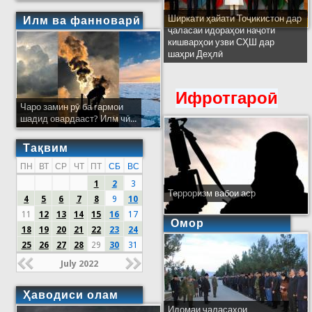
Ширкати ҳайати Тоҷикистон дар
Илм ва фанноварӣ
ҷаласаи идораҳои наҷоти
кишварҳои узви СҲШ дар
шаҳри Деҳлӣ
Ифротгароӣ
Чаро замин рӯ ба гармои
шадид овардааст? Илм чӣ...
Тақвим
ПН
ВТ
СР
ЧТ
ПТ
СБ
ВС
1
2
3
Терроризм вабои аср
4
5
6
7
8
9
10
11
12
13
14
15
16
17
Омор
18
19
20
21
22
23
24
25
26
27
28
29
30
31
July 2022
Ҳаводиси олам
Идомаи ҷаласаҳои