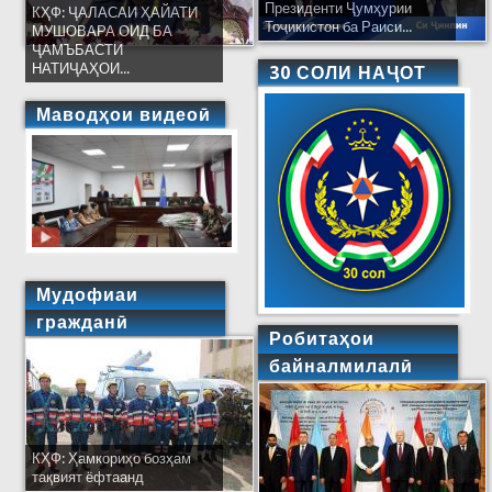
Президенти Ҷумҳурии
КҲФ: ҶАЛАСАИ ҲАЙАТИ
Тоҷикистон ба Раиси...
МУШОВАРА ОИД БА
ҶАМЪБАСТИ
НАТИҶАҲОИ...
30 СОЛИ НАҶОТ
Маводҳои видеоӣ
Мудофиаи
гражданӣ
Робитаҳои
байналмилалӣ
КҲФ: Ҳамкориҳо бозҳам
тақвият ёфтаанд