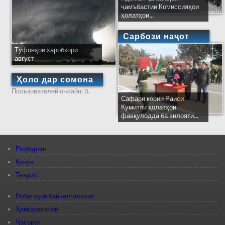
ҷамъбастии Комиссияҳои
ҳолатҳои...
Сарбози наҷот
Тӯфонҳои харобкори
август
Ҳоло дар сомона
Пользователей онлайн: 0.
Сафари кории Раиси
Кумитаи ҳолатҳои
фавқулодда ба вилояти...
Роҳбарият
Қонун
Таърих
Робитаҳои байналмилалӣ
Ҳамоҳангсозӣ
Ҷасорат