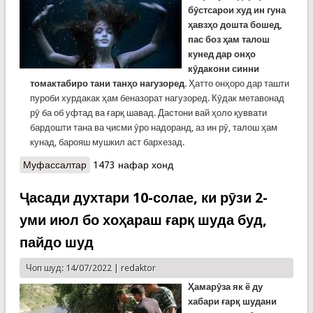
бӯстсарои худ ин гуна
ҳавзҳо дошта бошед,
пас боз ҳам талош
кунед дар онҳо
кӯдакони синни
томактабиро тани танҳо нагузоред
. Ҳатто онҳоро дар ташти
пуроби хурдакак ҳам беназорат нагузоред. Кӯдак метавонад
рӯ ба об уфтад ва ғарқ шавад. Дастони вай ҳоло қуввати
бардошти тана ва ҷисми ӯро надоранд, аз ин рӯ, талош ҳам
кунад, барояш мушкил аст бархезад.
Муфассалтар
о МАШВАРАТ ДАР ФАЗОИ МАҶОЗӢ. Чӣ бояд
1473 нафар хонд
кард, ки ғарқ нашавем? Бахши 3
Ҷасади духтари 10-солае, ки рӯзи 2-
уми июл бо хоҳараш ғарқ шуда буд,
пайдо шуд
Чоп шуд: 14/07/2022 |
redaktor
Ҳамарӯза як ё ду
хабари ғарқ шудани