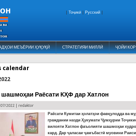
тон
|
Тоҷикӣ
|
Русский
|
АДҲОИ МЕЪЁРИИ ҲУҚУҚӢ
СТРАТЕГИЯИ МИЛЛӢ
ҶОЙИ КОР
es calendar
2022
 шашмоҳаи Раёсати КҲФ дар Хатлон
/07/2022 |
redaktor
Раёсати Кумитаи ҳолатҳои фавқулодда ва м
граждании назди Ҳукумати Ҷумҳурии Тоҷики
вилояти Хатлон фаъолияти шашмоҳаи худро
кард. Дар ҷаласаи ҷамъбастӣ муовини Раиси