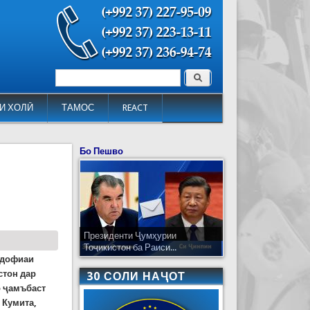
Поиск
Форма поиска
И ХОЛӢ
ТАМОС
REACT
Бо Пешво
Президенти Ҷумҳурии
Тоҷикистон ба Раиси...
удофиаи
стон дар
30 СОЛИ НАҶОТ
 ҷамъбаст
 Кумита,