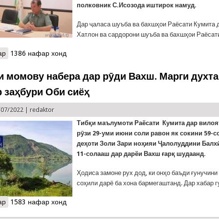
полковник С.Исозода иштирок намуд.
Дар ҷаласа шуъба ва бахшҳои Раёсати Кумита 
Хатлон ва сардорони шуъба ва бахшҳои Раёсати
ар
о Ҷаласаи шашмоҳаи Раёсати КҲФ дар Хатлон
1386 нафар хонд
и момову набера дар рӯди Вахш. Марги духта
р заҳбури Оби сиёҳ
/07/2022 |
redaktor
Тиб
қ
и
маълумоти
Раёсати Кумита дар вилоя
рӯзи 29-уми июни соли равон як сокини 59-
де
ҳ
оти
Золи
Зари но
ҳ
ияи
Ҷ
алолуддини
Балх
11-солааш дар дарёи Вахш ғарқ шудаанд.
Ҳодиса замоне рух дод, ки онҳо баъди ғунучини
соҳили дарё ба хона бармегаштанд. Дар хабар гу
ар
о Ҳалокати момову набера дар рӯди Вахш. Марги духтари 15-сол
1583 нафар хонд