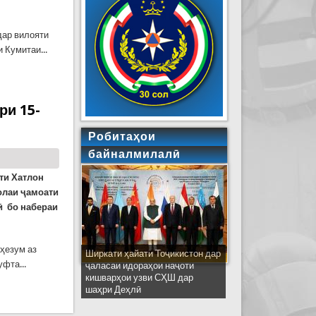
дар вилояти
 Кумитаи...
ри 15-
Робитаҳои
байналмилалӣ
ти Хатлон
солаи
ҷамоати
ӣ
бо набераи
 ҳезум аз
Ширкати ҳайати Тоҷикистон дар
фта...
ҷаласаи идораҳои наҷоти
кишварҳои узви СҲШ дар
шаҳри Деҳлӣ
а дар заҳбури Оби сиёҳ