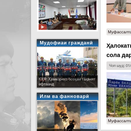
Муфассалт
Мудофиаи гражданӣ
Ҳалокат
сола да
Чоп шуд: 01
КҲФ: Ҳамкориҳо бозҳам тақвият
ёфтаанд
Илм ва фанноварӣ
Муфассалт