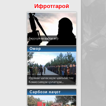
Ифротгароӣ
Терроризм вабои аср
Омор
Идомаи ҷаласаҳои ҷамъбастии
Комиссияҳои ҳолатҳои...
Сарбози наҷот