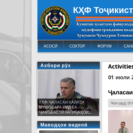
КҲФ Тоҷикис
АСОСӢ
СОХТОР
ФОРУМ
САН
Ахбори рӯз
Activiti
01 июли 
Ҷаласаи
КҲФ: ҶАЛАСАИ ҲАЙАТИ
Чоп шуд: 01
МУШОВАРА ОИД БА
ҶАМЪБАСТИ НАТИҶАҲОИ...
Маводҳои видеоӣ