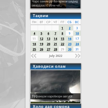
Чаро замин рӯ ба гармои шадид
овардааст? Илм чӣ...
Тақвим
ПН
ВТ
СР
ЧТ
ПТ
СБ
ВС
1
2
3
4
5
6
7
8
9
10
11
12
13
14
15
16
17
18
19
20
21
22
23
24
25
26
27
28
29
30
31
July 2022
Ҳаводиси олам
Тӯфонҳои харобкори август
Ҳоло дар сомона