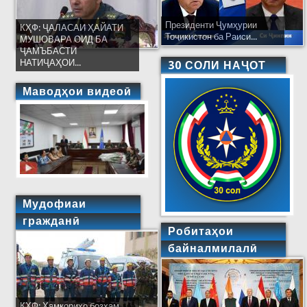
Президенти Ҷумҳурии
КҲФ: ҶАЛАСАИ ҲАЙАТИ
Тоҷикистон ба Раиси...
МУШОВАРА ОИД БА
ҶАМЪБАСТИ
НАТИҶАҲОИ...
30 СОЛИ НАҶОТ
Маводҳои видеоӣ
Мудофиаи
гражданӣ
Робитаҳои
байналмилалӣ
КҲФ: Ҳамкориҳо бозҳам