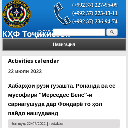
Поиск
КҲФ Тоҷикистон
Форма поиска
Навигация
Activities calendar
22 июли 2022
Хабарҳои рӯзи гузашта. Ронанда ва се
мусофири “Мерседес Бенс”-и
сарнагушуда дар Фондарё то ҳол
пайдо нашудаанд
Чоп шуд: 22/07/2022 |
redaktor