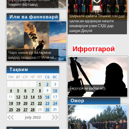
тақвият ёфтаанд
Ширкати ҳайати Тоҷикистон дар
Илм ва фанноварӣ
ҷаласаи идораҳои наҷоти
кишварҳои узви СҲШ дар
шаҳри Деҳлӣ
Ифротгароӣ
Чаро замин рӯ ба гармои
шадид овардааст? Илм чӣ...
Тақвим
ПН
ВТ
СР
ЧТ
ПТ
СБ
ВС
1
2
3
Терроризм вабои аср
4
5
6
7
8
9
10
11
12
13
14
15
16
17
Омор
18
19
20
21
22
23
24
25
26
27
28
29
30
31
July 2022