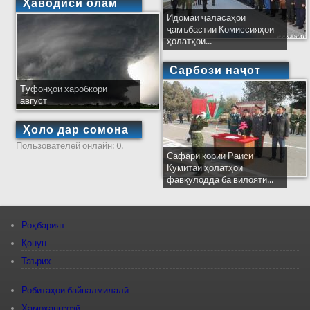
Ҳаводиси олам
Идомаи ҷаласаҳои
ҷамъбастии Комиссияҳои
ҳолатҳои...
Сарбози наҷот
Тӯфонҳои харобкори
август
Ҳоло дар сомона
Пользователей онлайн: 0.
Сафари кории Раиси
Кумитаи ҳолатҳои
фавқулодда ба вилояти...
Роҳбарият
Қонун
Таърих
Робитаҳои байналмилалӣ
Ҳамоҳангсозӣ