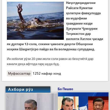
Наҷотдиҳандагони
Раёсати Кумитаи
ҳолатҳои фавқулодда
ва мудофиаи
граждании назди
Ҳукумати Ҷумҳурии
Тоҷикистон дар
вилояти Хатлон ҷасади
як духтари 12-сола, сокини ҷамоати деҳоти Обшорони
ноҳияи Шаҳритӯсро пайдо ва ба волидонаш супурданд.
Ин ноболиғ рӯзи 20-уми июли соли равон аз беэҳтиётӣ дар
канали деҳа афтода ғарқ шуда буд.
Муфассалтар
о Хабарҳои рӯзи гузашта. Ронанда ва се
1252 нафар хонд
мусофири “Мерседес Бенс”-и сарнагушуда дар
Фондарё то ҳол пайдо нашудаанд
Ахбори рӯз
Бо Пешво