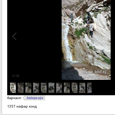
1
/
11
барчасп:
Ахбори рӯз
1357 нафар хонд