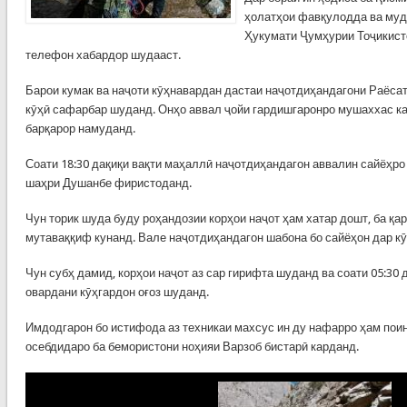
ҳолатҳои фавқулодда ва муд
Ҳукумати Ҷумҳурии Тоҷикисто
телефон хабардор шудааст.
Барои кумак ва наҷоти кӯҳнавардан дастаи наҷотдиҳандагони Раёс
кӯҳӣ сафарбар шуданд. Онҳо аввал ҷойи гардишгаронро мушаххас к
барқарор намуданд.
Соати 18:30 дақиқи вақти маҳаллӣ наҷотдиҳандагон аввалин сайёҳро 
шаҳри Душанбе фиристоданд.
Чун торик шуда буду роҳандозии корҳои наҷот ҳам хатар дошт, ба қар
мутаваққиф кунанд. Вале наҷотдиҳандагон шабона бо сайёҳон дар к
Чун субҳ дамид, корҳои наҷот аз сар гирифта шуданд ва соати 05:30
овардани кӯҳгардон оғоз шуданд.
Имдодгарон бо истифода аз техникаи махсус ин ду нафарро ҳам пои
осебдидаро ба бемористони ноҳияи Варзоб бистарӣ карданд.