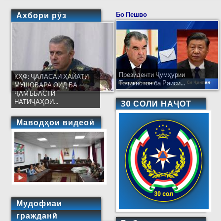
Ахбори рӯз
Бо Пешво
Президенти Ҷумҳурии
КҲФ: ҶАЛАСАИ ҲАЙАТИ
Тоҷикистон ба Раиси...
МУШОВАРА ОИД БА
ҶАМЪБАСТИ
НАТИҶАҲОИ...
30 СОЛИ НАҶОТ
Маводҳои видеоӣ
Мудофиаи
гражданӣ