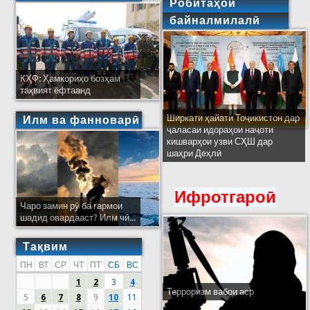
Робитаҳои
байналмилалӣ
КҲФ: Ҳамкориҳо бозҳам
тақвият ёфтаанд
Ширкати ҳайати Тоҷикистон дар
Илм ва фанноварӣ
ҷаласаи идораҳои наҷоти
кишварҳои узви СҲШ дар
шаҳри Деҳлӣ
Ифротгароӣ
Чаро замин рӯ ба гармои
шадид овардааст? Илм чӣ...
Тақвим
ПН
ВТ
СР
ЧТ
ПТ
СБ
ВС
1
2
3
4
Терроризм вабои аср
5
6
7
8
9
10
11