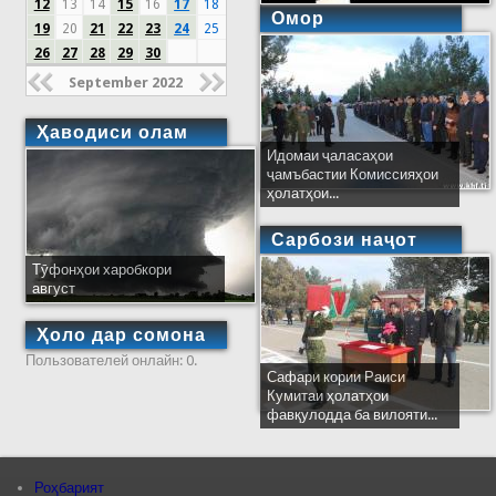
12
13
14
15
16
17
18
Омор
19
20
21
22
23
24
25
26
27
28
29
30
September 2022
Ҳаводиси олам
Идомаи ҷаласаҳои
ҷамъбастии Комиссияҳои
ҳолатҳои...
Сарбози наҷот
Тӯфонҳои харобкори
август
Ҳоло дар сомона
Пользователей онлайн: 0.
Сафари кории Раиси
Кумитаи ҳолатҳои
фавқулодда ба вилояти...
Роҳбарият