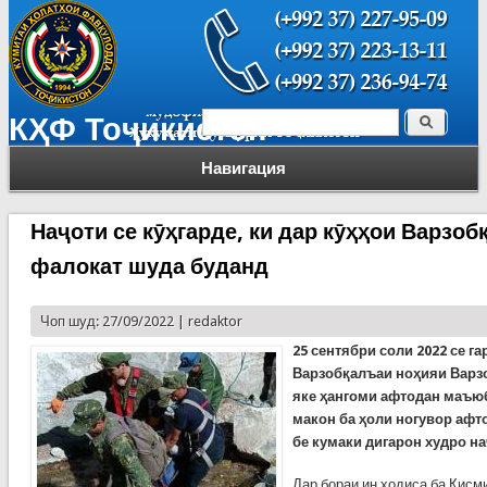
Поиск
КҲФ Тоҷикистон
Форма поиска
Навигация
Наҷоти се кӯҳгарде, ки дар кӯҳҳои Варзо
фалокат шуда буданд
Чоп шуд: 27/09/2022 |
redaktor
25 с
ентябри соли 2022 се га
Варзобқалъаи ноҳияи Варз
яке ҳангоми афтодан маъюб 
макон ба ҳоли ногувор афт
бе кумаки дигарон худро на
Дар бораи ин ҳодиса ба Қисм