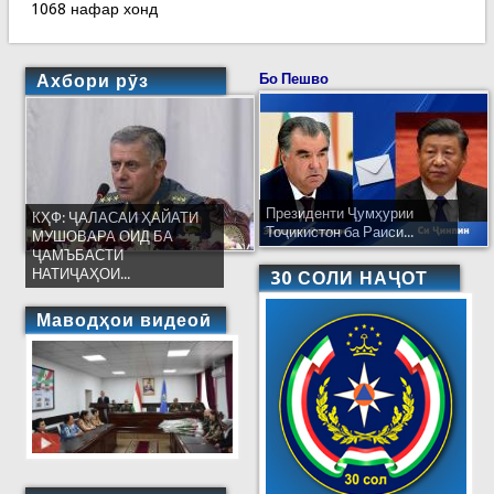
1068 нафар хонд
Ахбори рӯз
Бо Пешво
Президенти Ҷумҳурии
КҲФ: ҶАЛАСАИ ҲАЙАТИ
Тоҷикистон ба Раиси...
МУШОВАРА ОИД БА
ҶАМЪБАСТИ
НАТИҶАҲОИ...
30 СОЛИ НАҶОТ
Маводҳои видеоӣ