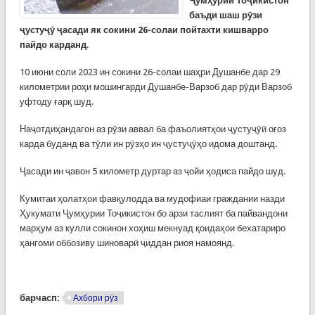
Ҷумҳурии Тоҷикистон
баъди шаш рӯзи
ҷустуҷӯ ҷасади як сокини 26-солаи пойтахти кишварро
пайдо карданд
.
10 июни соли 2023 ин сокини 26-солаи шаҳри Душанбе дар 29
километрии роҳи мошингарди Душанбе-Варзоб дар рӯди Варзоб
уфтоду ғарқ шуд.
Наҷотдиҳандагон аз рӯзи аввал ба фаъолиятҳои ҷустуҷӯӣ оғоз
карда буданд ва тӯли ин рӯзҳо ин ҷустуҷӯҳо идома доштанд.
Ҷасади ин ҷавон 5 километр дуртар аз ҷойи ҳодиса пайдо шуд.
Кумитаи ҳолатҳои фавқулодда ва мудофиаи граждании назди
Ҳукумати Ҷумҳурии Тоҷикистон бо арзи таслият ба пайвандони
марҳум аз кулли сокинон хоҳиш мекнуад қоидаҳои бехатариро
ҳангоми оббозиву шиноварӣ ҷиддан риоя намоянд.
барчасп:
Ахбори рӯз