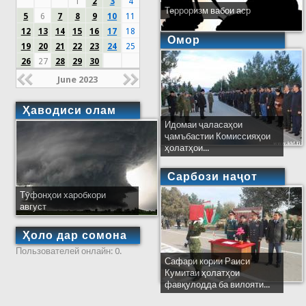
1
2
3
4
Терроризм вабои аср
5
6
7
8
9
10
11
12
13
14
15
16
17
18
Омор
19
20
21
22
23
24
25
26
27
28
29
30
June 2023
Ҳаводиси олам
Идомаи ҷаласаҳои
ҷамъбастии Комиссияҳои
ҳолатҳои...
Сарбози наҷот
Тӯфонҳои харобкори
август
Ҳоло дар сомона
Пользователей онлайн: 0.
Сафари кории Раиси
Кумитаи ҳолатҳои
фавқулодда ба вилояти...