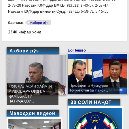
2-78-28
Раёсати КҲФ дар ВМКБ
: (83522) 2-40-57, 2-53-47
Раёсати КҲФ дар вилояти Суғд
: (83422) 6-58-72, 5-15-55
барчасп:
Ахбори рӯз
2340 нафар хонд
Ахбори рӯз
Бо Пешво
Президенти Ҷумҳурии
КҲФ: ҶАЛАСАИ ҲАЙАТИ
Тоҷикистон ба Раиси...
МУШОВАРА ОИД БА
ҶАМЪБАСТИ
НАТИҶАҲОИ...
30 СОЛИ НАҶОТ
Маводҳои видеоӣ