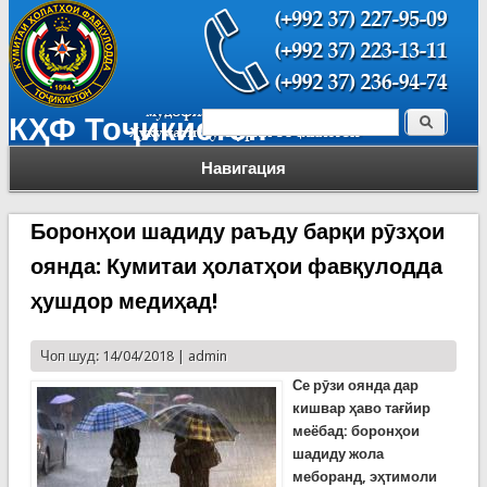
Поиск
КҲФ Тоҷикистон
Форма поиска
Навигация
Боронҳои шадиду раъду барқи рӯзҳои
оянда: Кумитаи ҳолатҳои фавқулодда
ҳушдор медиҳад!
Чоп шуд: 14/04/2018 |
admin
Се рӯзи оянда дар
кишвар ҳаво тағйир
меёбад: боронҳои
шадиду жола
меборанд, эҳтимоли