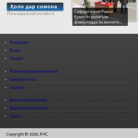
Ҳоло дар сомона
Сафари кории Раиси
Пользователей онлайн: 0.
Кумитаи ҳолатҳои
фавқулодда ба вилояти...
Роҳбарият
Қонун
Таърих
Робитаҳои байналмилалӣ
Ҳамоҳангсозӣ
Ҷасорат
Вазъи ҳавои кишвар
Варақаҳои матбуотӣ
Тамос
Copyright © 2026, КЧС