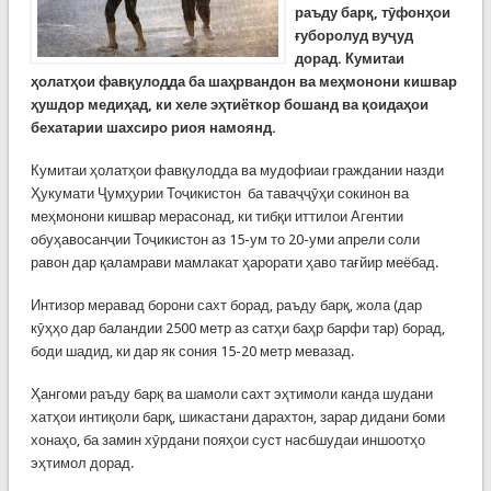
раъду барқ, тӯфонҳои
ғуборолуд вуҷуд
дорад. Кумитаи
ҳолатҳои фавқулодда ба шаҳрвандон ва меҳмонони кишвар
ҳушдор медиҳад, ки хеле эҳтиёткор бошанд ва қоидаҳои
бехатарии шахсиро риоя намоянд.
Кумитаи ҳолатҳои фавқулодда ва мудофиаи граждании назди
Ҳукумати Ҷумҳурии Тоҷикистон ба таваҷҷӯҳи сокинон ва
меҳмонони кишвар мерасонад, ки тибқи иттилои Агентии
обуҳавосанҷии Тоҷикистон аз 15-ум то 20-уми апрели соли
равон дар қаламрави мамлакат ҳарорати ҳаво тағйир меёбад.
Интизор меравад борони сахт борад, раъду барқ, жола (дар
кӯҳҳо дар баландии 2500 метр аз сатҳи баҳр барфи тар) борад,
боди шадид, ки дар як сония 15-20 метр мевазад.
Ҳангоми раъду барқ ва шамоли сахт эҳтимоли канда шудани
хатҳои интиқоли барқ, шикастани дарахтон, зарар дидани боми
хонаҳо, ба замин хӯрдани пояҳои суст насбшудаи иншоотҳо
эҳтимол дорад.