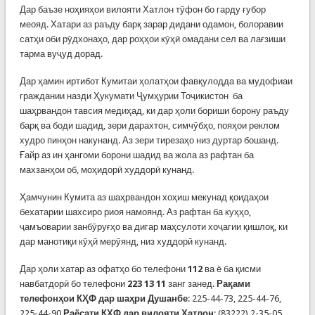
Дар баъзе ноҳияҳои вилояти Хатлон тӯфон бо гарду ғубор
меояд. Хатари аз раъду барқ зарар дидани одамон, болоравии
сатҳи оби рӯдхонаҳо, дар роҳҳои кӯҳӣ омадани сел ва лағзиши
тарма вуҷуд дорад.
Дар ҳамин иртибот Кумитаи ҳолатҳои фавқулодда ва мудофиаи
граждании назди Ҳукумати Ҷумҳурии Тоҷикистон ба
шаҳрвандон тавсия медиҳад, ки дар ҳоли бориши борону раъду
барқ ва боди шадид, зери дарахтон, симчӯбҳо, пояҳои реклом
худро пинҳон накунанд. Аз зери тирезаҳо низ дуртар бошанд.
Ғайр аз ин ҳангоми борони шадид ва жола аз рафтан ба
махзанҳои об, моҳидорӣ худдорӣ кунанд.
Ҳамчунин Кумита аз шаҳрвандон хоҳиш мекунад қоидаҳои
бехатарии шахсиро риоя намоянд. Аз рафтан ба куҳҳо,
ҷамъоварии занбӯруғҳо ва дигар маҳсулоти хоҷагии қишлоқ, ки
дар манотиқи кӯҳӣ мерӯянд, низ худдорӣ кунанд.
Дар ҳоли хатар аз офатҳо бо телефони
112
ва ё ба қисми
навбатдорӣ бо телефони
223 13 11
занг занед.
Рақами
телефонҳои КҲФ дар шаҳри Душанбе
: 225-44-73, 225-44-76,
225-44-90
Раёсати КҲФ дар вилояти Хатлон
: (83222) 2-35-05,