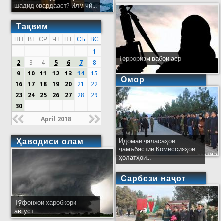
шадид овардааст? Илм чӣ...
Тақвим
ПН
ВТ
СР
ЧТ
ПТ
СБ
ВС
1
Терроризм вабои аср
2
3
4
5
6
7
8
9
10
11
12
13
14
15
Омор
16
17
18
19
20
21
22
23
24
25
26
27
28
29
30
April 2018
Ҳаводиси олам
Идомаи ҷаласаҳои
ҷамъбастии Комиссияҳои
ҳолатҳои...
Сарбози наҷот
Тӯфонҳои харобкори
август