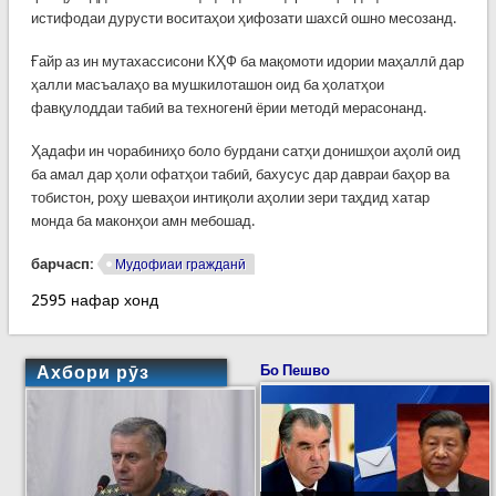
истифодаи дурусти воситаҳои ҳифозати шахсӣ ошно месозанд.
Ғайр аз ин мутахассисони КҲФ ба мақомоти идории маҳаллӣ дар
ҳалли масъалаҳо ва мушкилоташон оид ба ҳолатҳои
фавқулоддаи табиӣ ва техногенӣ ёрии методӣ мерасонанд.
Ҳадафи ин чорабиниҳо боло бурдани сатҳи донишҳои аҳолӣ оид
ба амал дар ҳоли офатҳои табиӣ, бахусус дар давраи баҳор ва
тобистон, роҳу шеваҳои интиқоли аҳолии зери таҳдид хатар
монда ба маконҳои амн мебошад.
барчасп:
Мудофиаи гражданӣ
2595 нафар хонд
Ахбори рӯз
Бо Пешво