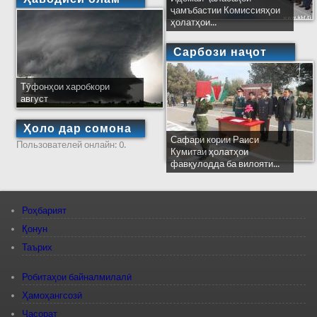
ҷамъбастии Комиссияҳои
ҳолатҳои...
Сарбози наҷот
Тӯфонҳои харобкори
август
Ҳоло дар сомона
Сафари кории Раиси
Пользователей онлайн: 0.
Кумитаи ҳолатҳои
фавқулодда ба вилояти...
Роҳбарият
Қонун
Таърих
Робитаҳои байналмилалӣ
Ҳамоҳангсозӣ
Ҷасорат