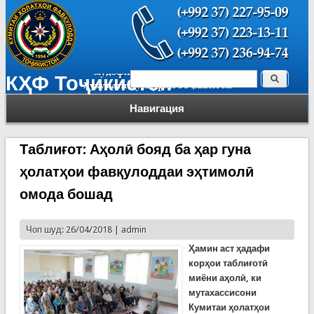
Поиск
КҲФ Тоҷикистон
Форма поиска
Навигация
Таблиғот: Аҳолӣ бояд ба ҳар гуна
ҳолатҳои фавқулоддаи эҳтимолӣ
омода бошад
Чоп шуд: 26/04/2018 |
admin
Ҳамин аст ҳадафи
корҳои таблиғотӣ
миёни аҳолӣ, ки
мутахассисони
Кумитаи ҳолатҳои