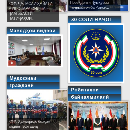
Президенти Ҷумҳурии
КҲФ: ҶАЛАСАИ ҲАЙАТИ
Тоҷикистон ба Раиси...
МУШОВАРА ОИД БА
ҶАМЪБАСТИ
НАТИҶАҲОИ...
30 СОЛИ НАҶОТ
Маводҳои видеоӣ
Мудофиаи
гражданӣ
Робитаҳои
байналмилалӣ
КҲФ: Ҳамкориҳо бозҳам
тақвият ёфтаанд