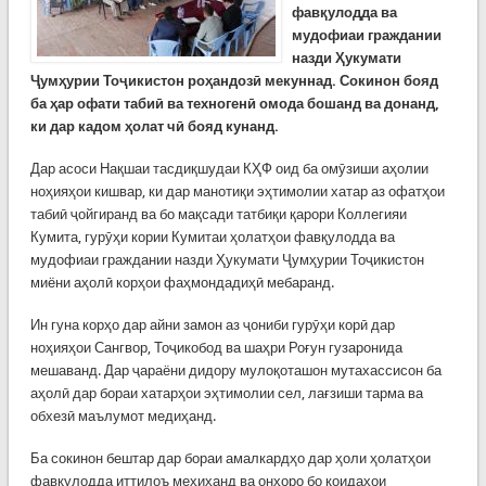
фавқулодда ва
мудофиаи граждании
назди Ҳукумати
Ҷумҳурии Тоҷикистон роҳандозӣ мекуннад. Сокинон бояд
ба ҳар офати табиӣ ва техногенӣ омода бошанд ва донанд,
ки дар кадом ҳолат чӣ бояд кунанд.
Дар асоси Нақшаи тасдиқшудаи КҲФ оид ба омӯзиши аҳолии
ноҳияҳои кишвар, ки дар манотиқи эҳтимолии хатар аз офатҳои
табиӣ ҷойгиранд ва бо мақсади татбиқи қарори Коллегияи
Кумита, гурӯҳи кории Кумитаи ҳолатҳои фавқулодда ва
мудофиаи граждании назди Ҳукумати Ҷумҳурии Тоҷикистон
миёни аҳолӣ корҳои фаҳмондадиҳӣ мебаранд.
Ин гуна корҳо дар айни замон аз ҷониби гурӯҳи корӣ дар
ноҳияҳои Сангвор, Тоҷикобод ва шаҳри Роғун гузаронида
мешаванд. Дар ҷараёни дидору мулоқоташон мутахассисон ба
аҳолӣ дар бораи хатарҳои эҳтимолии сел, лағзиши тарма ва
обхезӣ маълумот медиҳанд.
Ба сокинон бештар дар бораи амалкардҳо дар ҳоли ҳолатҳои
фавқулодда иттилоъ меҳиҳанд ва онҳоро бо қоидаҳои