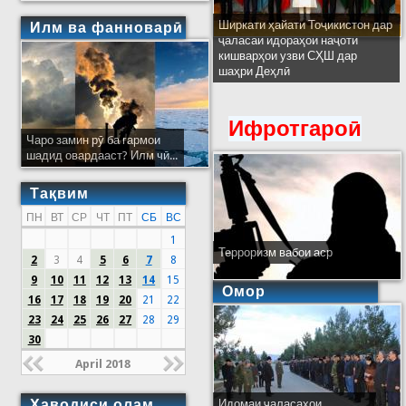
Ширкати ҳайати Тоҷикистон дар
Илм ва фанноварӣ
ҷаласаи идораҳои наҷоти
кишварҳои узви СҲШ дар
шаҳри Деҳлӣ
Ифротгароӣ
Чаро замин рӯ ба гармои
шадид овардааст? Илм чӣ...
Тақвим
ПН
ВТ
СР
ЧТ
ПТ
СБ
ВС
1
Терроризм вабои аср
2
3
4
5
6
7
8
9
10
11
12
13
14
15
Омор
16
17
18
19
20
21
22
23
24
25
26
27
28
29
30
April 2018
Ҳаводиси олам
Идомаи ҷаласаҳои