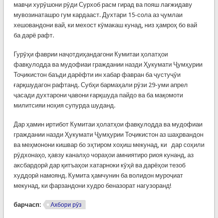
мавҷи хурӯшони рӯди Сурхоб расм гирад ва пояш лағжидаву
мувозинаташро гум кардааст. Духтари 15-сола аз ҷумлаи
хешовандони вай, ки мехост кӯмакаш кунад, низ ҳамроҳ бо вай
ба дарё рафт.
Гурӯҳи фаврии наҷотдиҳандагони Кумитаи ҳолатҳои
фавқулодда ва мудофиаи граждании назди Ҳукумати Ҷумҳурии
Тоҷикистон баъди дарёфти ин хабар фавран ба ҷустуҷӯи
ғарқшудагон рафтанд. Субҳи бармаҳали рӯзи 29-уми апрел
ҷасади духтарони ҷавони ғарқшуда пайдо ва ба мақомоти
милитсияи ноҳия супурда шуданд.
Дар ҳамин иртибот Кумитаи ҳолатҳои фавқулодда ва мудофиаи
граждании назди Ҳукумати Ҷумҳурии Тоҷикистон аз шаҳрвандон
ва меҳмонони кишвар бо эҳтиром хоҳиш мекунад, ки дар соҳили
рӯдхонаҳо, ҳавзу каналҳо чораҳои амниятиро риоя кунанд, аз
аксбардорӣ дар қитъаҳои хатарноки кӯҳӣ ва дарёҳои тезоб
худдорӣ намоянд. Кумита ҳамчунин ба волидон муроҷиат
мекунад, ки фарзандони худро беназорат нагузоранд!
барчасп:
Ахбори рӯз