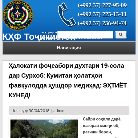
Поиск
КҲФ Тоҷикистон
Форма поиска
Навигация
Ҳалокати фоҷеабори духтари 19-сола
дар Сурхоб: Кумитаи ҳолатҳои
фавқулодда ҳушдор медиҳад: ЭҲТИЁТ
КУНЕД!
Чоп шуд: 30/04/2018 |
admin
Сайри соҳили дарё,
назораи мавҷи об,
резиши борон,