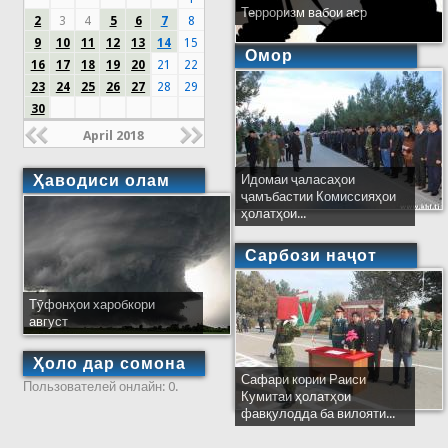
Терроризм вабои аср
2
3
4
5
6
7
8
9
10
11
12
13
14
15
Омор
16
17
18
19
20
21
22
23
24
25
26
27
28
29
30
April 2018
Ҳаводиси олам
Идомаи ҷаласаҳои
ҷамъбастии Комиссияҳои
ҳолатҳои...
Сарбози наҷот
Тӯфонҳои харобкори
август
Ҳоло дар сомона
Сафари кории Раиси
Пользователей онлайн: 0.
Кумитаи ҳолатҳои
фавқулодда ба вилояти...