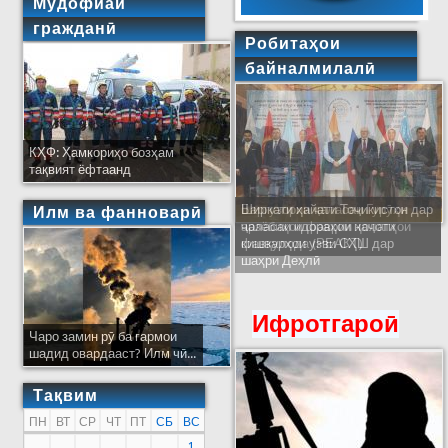
Мудофиаи
гражданӣ
Робитаҳои
байналмилалӣ
КҲФ: Ҳамкориҳо бозҳам
тақвият ёфтаанд
Ширкати ҳайати Тоҷикистон дар
Илм ва фанноварӣ
ҷаласаи идораҳои наҷоти
кишварҳои узви СҲШ дар
шаҳри Деҳлӣ
Ифротгароӣ
Чаро замин рӯ ба гармои
шадид овардааст? Илм чӣ...
Тақвим
ПН
ВТ
СР
ЧТ
ПТ
СБ
ВС
1