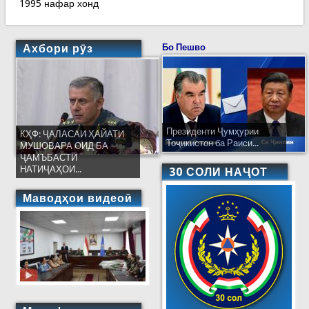
1995 нафар хонд
Ахбори рӯз
Бо Пешво
Президенти Ҷумҳурии
КҲФ: ҶАЛАСАИ ҲАЙАТИ
Тоҷикистон ба Раиси...
МУШОВАРА ОИД БА
ҶАМЪБАСТИ
НАТИҶАҲОИ...
30 СОЛИ НАҶОТ
Маводҳои видеоӣ