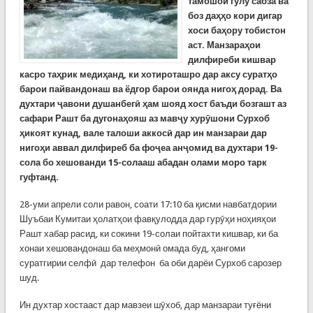
тамошои гулу сабза ва
боз даҳҳо кори дигар
хоси баҳору тобистон
аст. Манзараҳои
ди
л
фиреби кишвар
касро таҳрик медиҳанд, ки хотироташро дар аксу суратҳо
барои пайвандонаш ва ёдгор барои оянда нигоҳ дорад. Ва
духтари ҷавони душанбегӣ ҳам шояд хост баъди бозгашт аз
сафари Рашт ба дугонаҳояш аз мавҷу хурӯшони Сурхоб
ҳикоят кунад, вале талоши аккосӣ дар ин манзараи дар
нигоҳи аввал дилфиреб ба фоҷеа анҷомид ва духтари 19-
сола бо хешованди 15-солааш абадан олами моро тарк
гуфтанд.
28-уми апрели соли равон, соати 17:10 ба қисми навбатдории
Шуъбаи Кумитаи ҳолатҳои фавқулодда дар гурӯҳи ноҳияҳои
Рашт хабар расид, ки сокини 19-солаи пойтахти кишвар, ки ба
хонаи хешовандонаш ба меҳмонӣ омада буд, ҳангоми
суратгирии селфӣ дар телефон ба оби дарёи Сурхоб сарозер
шуд.
Ин духтар хостааст дар мавзеи шӯхоб, дар манзараи туғёни