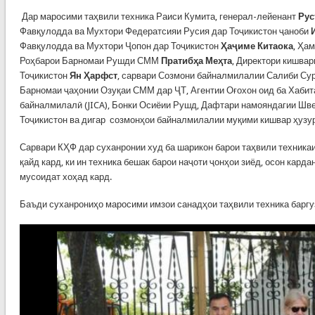
Дар маросими таҳвили техника Раиси Кумита, генерал-лейенант
Рус
Фавқулодда ва Мухтори Федератсияи Русия дар Тоҷикистон ҷаноби
Фавқулодда ва Мухтори Ҷопон дар Тоҷикистон
Ҳаҷиме Китаока
, Ҳа
Роҳбарои Барномаи Рушди СММ
Пратибҳа Меҳта
, Директори кишва
Тоҷикистон
Ян Ҳарфст
, сарвари Созмони байналмилалии Салиби Сур
Барномаи ҷаҳонии Озуқаи СММ дар ҶТ, Агентии Оғохон оид ба Хабит
байналмилалӣ (JICA), Бонки Осиёии Рушд, Дафтари намояндагии Шв
Тоҷикистон ва дигар созмонҳои байналмилалии муқими кишвар ҳузу
Сарвари КҲФ дар суханронии худ ба шарикон барои таҳвили техникаи
қайд кард, ки ин техника бешак барои наҷоти ҷонҳои зиёд, осон кард
мусоидат хоҳад кард.
Баъди суханрониҳо маросими имзои санадҳои таҳвили техника баргу