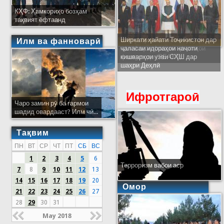
КҲФ: Ҳамкориҳо бозҳам
тақвият ёфтаанд
Ширкати ҳайати Тоҷикистон дар
Илм ва фанноварӣ
ҷаласаи идораҳои наҷоти
кишварҳои узви СҲШ дар
шаҳри Деҳлӣ
Ифротгароӣ
Чаро замин рӯ ба гармои
шадид овардааст? Илм чӣ...
Тақвим
ПН
ВТ
СР
ЧТ
ПТ
СБ
ВС
1
2
3
4
5
6
Терроризм вабои аср
7
8
9
10
11
12
13
14
15
16
17
18
19
20
Омор
21
22
23
24
25
26
27
28
29
30
31
May 2018