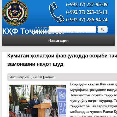
Поиск
КҲФ Тоҷикистон
Форма поиска
Навигация
Кумитаи ҳолатҳои фавқулодда соҳиби таҷ
замонавии наҷот шуд
Чоп шуд: 23/05/2018 |
admin
Воҳидҳои наҷоти
Кумитаи ҳ
мудофиаи граждании назди
Тоҷикистон соҳиби таҷҳизо
ҷустуҷӯву наҷот шуданд. 
таҷҳизот бешак зарфиятҳои
мебарад ва чуноне Раиси К