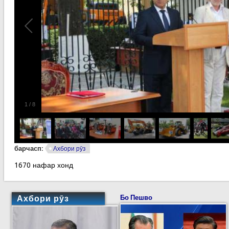
1
/
8
барчасп:
Ахбори рӯз
1670 нафар хонд
Ахбори рӯз
Бо Пешво