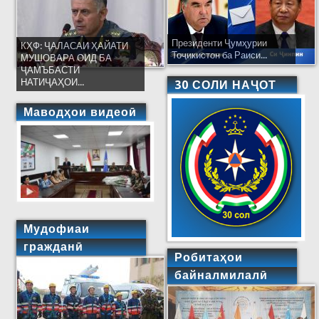
Президенти Ҷумҳурии
КҲФ: ҶАЛАСАИ ҲАЙАТИ
Тоҷикистон ба Раиси...
МУШОВАРА ОИД БА
ҶАМЪБАСТИ
НАТИҶАҲОИ...
30 СОЛИ НАҶОТ
Маводҳои видеоӣ
Мудофиаи
гражданӣ
Робитаҳои
байналмилалӣ