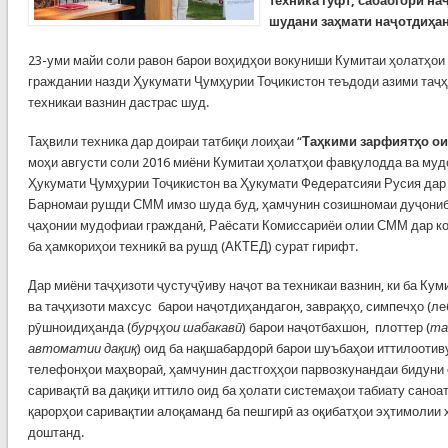
техника гуфт, сабабгори на
шудани заҳмати наҷотдиҳан
23-уми майи соли равон барои воҳидҳои вокуниши Кумитаи ҳолатҳо
граждании назди Ҳукумати Ҷумҳурии Тоҷикистон теъдоди азими таҷҳи
техникаи вазнин дастрас шуд.
Таҳвили техника дар доираи татбиқи лоиҳаи “
Таҳкими зарфиятҳо ои
моҳи августи соли 2016 миёни Кумитаи ҳолатҳои фавқулодда ва му
Ҳукумати Ҷумҳурии Тоҷикистон ва Ҳукумати Федератсияи Русия дар
Барномаи рушди СММ имзо шуда буд, ҳамчунин созишномаи дуҷониб
ҷаҳонии мудофиаи гражданӣ, Раёсати Комиссариёи олии СММ дар ко
ба ҳамкориҳои техникӣ ва рушд (АКТЕД) сурат гирифт.
Дар миёни таҷҳизоти ҷустуҷӯиву наҷот ва техникаи вазнин, ки ба Кум
ва таҷҳизоти махсус барои наҷотдиҳандагон, заврақҳо, симпечҳо (ле
рӯшноидиҳанда (
бурҷҳои шабакавӣ
) барои наҷотбахшон, плоттер (
та
автоматии дақиқ
) оид ба нақшабардорӣ барои шуъбаҳои иттилоотиву
телефонҳои маҳвораӣ, ҳамчунин дастгоҳҳои парвозкунандаи бидуни
саривақтӣ ва дақиқи иттило оид ба ҳолати системаҳои табиату саноат
қарорҳои саривақтии алоқаманд ба пешгирӣ аз оқибатҳои эҳтимолии
доштанд.