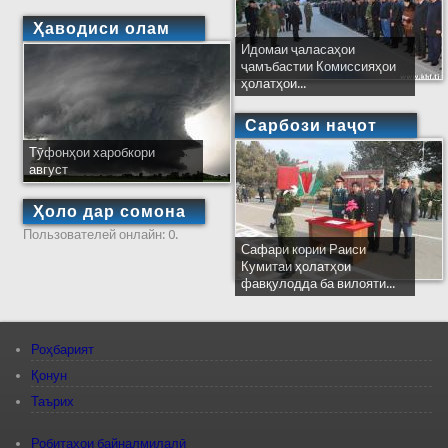
Ҳаводиси олам
Идомаи ҷаласаҳои
ҷамъбастии Комиссияҳои
ҳолатҳои...
Сарбози наҷот
Тӯфонҳои харобкори
август
Ҳоло дар сомона
Пользователей онлайн: 0.
Сафари кории Раиси
Кумитаи ҳолатҳои
фавқулодда ба вилояти...
Роҳбарият
Қонун
Таърих
Робитаҳои байналмилалӣ