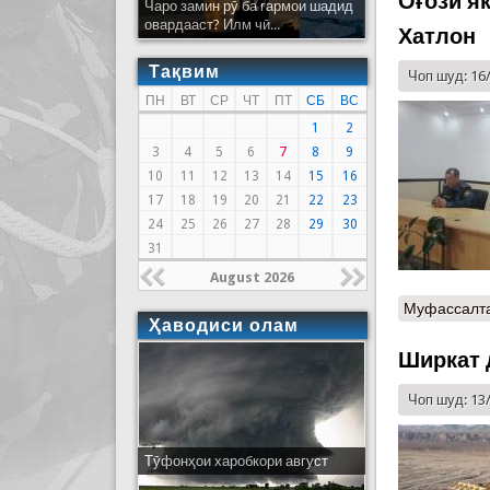
Оғози я
Чаро замин рӯ ба гармои шадид
овардааст? Илм чӣ...
Хатлон
Тақвим
Чоп шуд: 16
ПН
ВТ
СР
ЧТ
ПТ
СБ
ВС
1
2
3
4
5
6
7
8
9
10
11
12
13
14
15
16
17
18
19
20
21
22
23
24
25
26
27
28
29
30
31
August 2026
Муфассалт
Ҳаводиси олам
Ширкат 
Чоп шуд: 13
Тӯфонҳои харобкори август