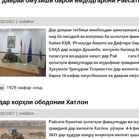
к давраи омӯзиши барои имдодгарони Раёсат
/02/2021 |
redaktor
Дар доираи татбиқи минбаъдаи ҳамкориҳои
оид ба омодагӣ ва вокуниш ба ҳолатҳои фав
байни КҲФ, Иттиҳоди Аврупо ва Дафтари ба
САҲА дар шаҳри Душанбе, инчунин баланд 
тахассуси воҳидҳои наҷот дар Раё сати 
ҳолатҳои фавқулодда ва мудофиаи граждани
Ҳукумати Ҷумҳурии Тоҷикистон дар вилояти
барои 16 нафар наҷотбахшон як давраи омӯзи
ар
о Оғози як давраи омӯзиши барои имдодгарони Раёсати Хатлон
1929 нафар хонд
дар корҳои ободонии Хатлон
/02/2021 |
redaktor
Раёсати Кумитаи ҳолатҳои фавқулодда ва м
гражданӣ дар вилояти Хатлон рўзҳои 4-6 фе
2021 дар ҳудуди шаҳру ноҳияҳои вилоят ҳаш