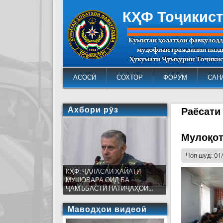
КҲФ Тоҷикис
АСОСӢ
СОХТОР
ФОРУМ
САН
Ахбори рӯз
Раёсати
Мулоқот
Чоп шуд: 01
КҲФ: ҶАЛАСАИ ҲАЙАТИ
МУШОВАРА ОИД БА
ҶАМЪБАСТИ НАТИҶАҲОИ...
Маводҳои видеоӣ