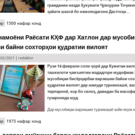
граждании назди Ҳукумати Ҷумҳурии Тоҷики
ҳайати шахсӣ бо намояндагони Дастгоҳи...
ар
о Мулоқот дар Раёсати Хатлон
1500 нафар хонд
намоёни Раёсати КҲФ дар Хатлон дар мусоби
и байни сохторҳои қудратии вилоят
/02/2021 |
redaktor
Рузи 16 феврали соли
ҷ
ор
ӣ
дар Кумитаи вил
ташкилоти
ҷ
амъиятии мададгори мудофиаи 
мусобиқаи бисёрҳарбаи варзишии байни со
қудратии вилоят дар намуди турниккашӣ, ва
тирпаронӣ, кор бо силоҳ, давидан ба масофа
гузаронида шуд.
Дар мусобиқаи варзишии турникашӣ ҷойи якум на
ар
о Ҷойҳои намоёни Раёсати КҲФ дар Хатлон дар мусобиқоти варз
1975 нафар хонд