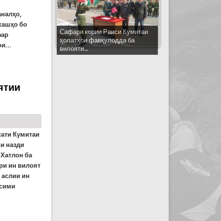
аналҳо,
ҳкашҳо бо
Сафари кории Раиси Кумитаи
фар
ҳолатҳои фавқулодда ба
и...
вилояти...
ятии
ати Кумитаи
и назди
 Хатлон ба
ри ин вилоят
 аслии ин
всими
он