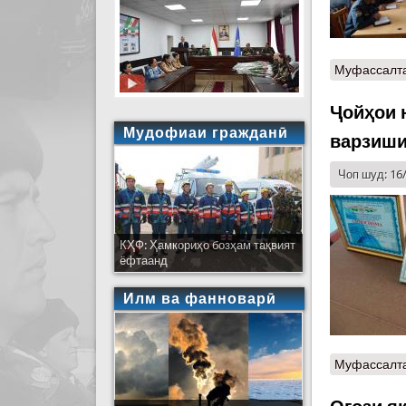
Муфассалт
Ҷойҳои 
Мудофиаи гражданӣ
варзиши
Чоп шуд: 16
КҲФ: Ҳамкориҳо бозҳам тақвият
ёфтаанд
Илм ва фанноварӣ
Муфассалт