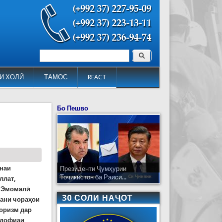
Поиск
Форма поиска
И ХОЛӢ
ТАМОС
REACT
Бо Пешво
онаи
Президенти Ҷумҳурии
Тоҷикистон ба Раиси...
ллат,
м Эмомалӣ
30 СОЛИ НАҶОТ
дани чораҳои
роризм дар
удофиаи