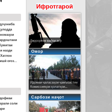
и
Ифротгароӣ
 дуҷониба
қулодда
рномаҳои
бардоштани
Терроризм вабои аср
Кумитаи
и назди
Омор
 Хатлон
шӣ оғоз...
Идомаи ҷаласаҳои ҷамъбастии
Комиссияҳои ҳолатҳои...
Сарбози наҷот
удофиаи
врали соли
ари