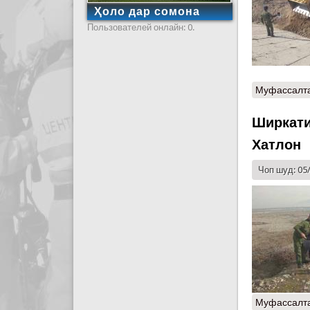
Ҳоло дар сомона
Пользователей онлайн: 0.
Муфассалт
Ширкати
Хатлон
Чоп шуд: 05
Муфассалт