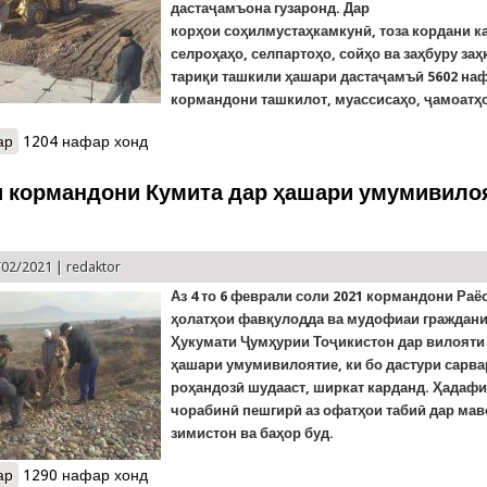
дастаҷамъона гузаронд. Дар
корҳои
соҳилмустаҳкамкунӣ, тоза кордани к
селроҳаҳо, селпартоҳо, сойҳо ва заҳбуру за
тариқи ташкили ҳашари дастаҷамъӣ 5602 на
кормандони ташкилот, муассисаҳо, ҷамоатҳо
ар
о Ширкат дар корҳои ободонии Хатлон
1204 нафар хонд
 кормандони Кумита дар ҳашари умумивило
/02/2021 |
redaktor
Аз
4
т
о 6 феврал
и соли
2021
кормандони Раёс
ҳолатҳои фавқулодда ва мудофиаи граждани
Ҳукумати Ҷумҳурии Тоҷикистон дар вилояти
ҳашари умумивилоятие, ки бо дастури сарва
роҳандозӣ шудааст, ширкат карданд. Ҳадафи
чорабинӣ пешгирӣ аз офатҳои табиӣ дар ма
зимистон ва баҳор буд.
ар
о Ширкати кормандони Кумита дар ҳашари умумивилоятии Хатл
1290 нафар хонд