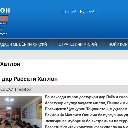
тон
|
Тоҷикӣ
|
Русский
|
АДҲОИ МЕЪЁРИИ ҲУҚУҚӢ
СТРАТЕГИЯИ МИЛЛӢ
ҶОЙИ КОР
 Хатлон
 дар Раёсати Хатлон
/03/2021 |
redaktor
Бо мақсади иҷрои дастурҳои дар Паёми сол
Асосгузори сулҳу ваҳдати миллӣ, Пешвои ми
Президенти Ҷумҳурии Тоҷикистон, муҳтара
Раҳмон ба Маҷлиси Олӣ оид ба пурзӯр наму
пешгирӣ ва мубориза бо экстремизм ва тер
Раёсати Кумитаи ҳолатҳои фавқулодда ва м