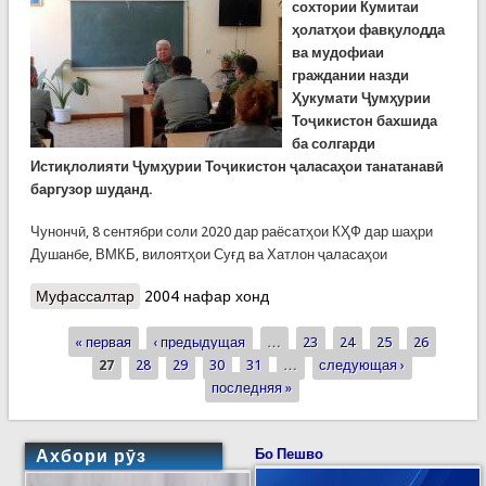
сохтории Кумитаи
ҳолатҳои фавқулодда
ва мудофиаи
граждании назди
Ҳукумати Ҷумҳурии
Тоҷикистон бахшида
ба солгарди
Истиқлолияти Ҷумҳурии Тоҷикистон ҷаласаҳои танатанавӣ
баргузор шуданд.
Чунончӣ, 8 сентябри соли 2020 дар раёсатҳои КҲФ дар шаҳри
Душанбе, ВМКБ, вилоятҳои Суғд ва Хатлон ҷаласаҳои
Муфассалтар
о Ҷашни Истиқлоли давлатӣ дар воҳидҳои
2004 нафар хонд
сохтории КҲФ. Тантанаҳои идона дар раёсатҳо
« первая
ва қисмҳои ҳарбӣ
‹ предыдущая
…
23
24
25
26
Страницы
27
28
29
30
31
…
следующая ›
последняя »
Ахбори рӯз
Бо Пешво