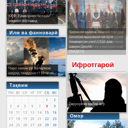
КҲФ: Ҳамкориҳо бозҳам
тақвият ёфтаанд
Ҷаласаи муштараки
Илм ва фанноварӣ
Платформаи миллии Ҷумҳурии
Тоҷикистон ва Гурӯҳи вокуниши
сареъи арзёбӣ ва ҳамоҳангсозӣ
(ВИДЕО)
Ифротгароӣ
Чаро замин рӯ ба гармои
шадид овардааст? Илм чӣ...
Тақвим
ПН
ВТ
СР
ЧТ
ПТ
СБ
ВС
1
2
Терроризм вабои аср
3
4
5
6
7
8
9
10
11
12
13
14
15
16
Омор
17
18
19
20
21
22
23
24
25
26
27
28
29
30