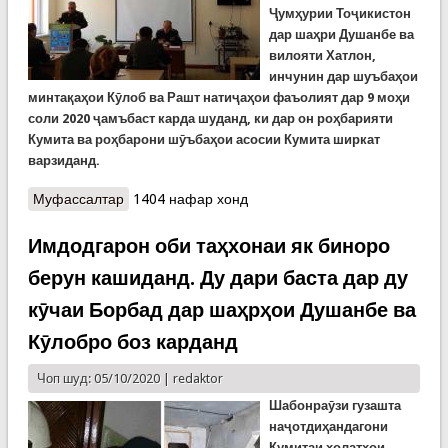
Ҷумҳурии Тоҷикистон
дар шаҳри Душанбе ва
вилояти
Хатлон,
инчунин дар
шуъбаҳои
минтақаҳои Кӯлоб ва Рашт натиҷаҳои фаъолият дар 9 моҳи
соли 2020 ҷамъбаст карда шуданд, ки дар он роҳбарияти
Кумита ва роҳбарони шӯъбаҳои асосии Кумита ширкат
варзиданд.
Муфассалтар
о Ҷамъбасти фаъолияти Раёсату шуъбаҳои КҲФ
1404 нафар хонд
дар 9 моҳ
Имдодгарон оби таҳхонаи як биноро
берун кашиданд. Ду дари баста дар ду
кӯчаи Борбад дар шаҳрҳои Душанбе ва
Кӯлобро боз карданд
Чоп шуд: 05/10/2020 |
redaktor
Шабонраӯзи гузашта
наҷотдиҳандагони
Кумитаи ҳолатҳои