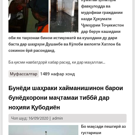
фавқулодда ва
мудофиаи граждании
назди Ҳукумати
Ҷумҳурии Тоҷикистон
дар берун кашидани
оби як таҳхонаи бинои истиқоматӣ ва кушодани ду дари
баста дар шаҳрҳои Душанбе ва Кӯлоби вилояти Хатлон ба
сокинон ёрӣ расонданд.
Ба қисми навбатдорӣ хабар расид, ки дар маҳаллаи...
Муфассалтар
о Имдодгарон оби таҳхонаи як биноро берун
1489 нафар хонд
кашиданд. Ду дари баста дар ду кӯчаи Борбад
дар шаҳрҳои Душанбе ва Кӯлобро боз карданд
Бунёди шаҳраки хайманишинон барои
бунёдкорони маҷтамаи тиббӣ дар
ноҳияи Қубодиён
Чоп шуд: 16/09/2020 |
admin
Бо мақсади пешгирӣ аз
густариши