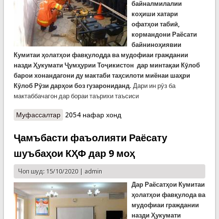
байналмилалии
коҳиши хатари
офатҳои табиӣ,
кормандони Раёсати
байниноҳиявии
Кумитаи ҳолатҳои фавқулодда ва мудофиаи граждании
назди Ҳукумати Ҷумҳурии Тоҷикистон дар минтақаи Кӯлоб
барои хонандагони ду мактаби таҳсилоти миёнаи шаҳри
Кӯлоб Рӯзи дарҳои боз гузарониданд.
Дари ин рӯз ба
мактаббачагон дар бораи таърихи таъсиси
Муфассалтар
о “Рӯзи дарҳои боз” дар Кӯлоб. Хонандагон
2054 нафар хонд
имкон ёфтанд худ техникаи наҷотро санҷанд
Ҷамъбасти фаъолияти Раёсату
шуъбаҳои КҲФ дар 9 моҳ
Чоп шуд: 15/10/2020 |
admin
Дар Раёсатҳои Кумитаи
ҳолатҳои фавқулода
ва
мудофиаи граждании
назди Ҳукумати