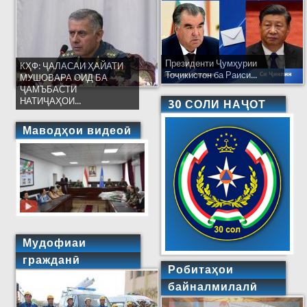
Президенти Ҷумҳурии
КҲФ: ҶАЛАСАИ ҲАЙАТИ
Тоҷикистон ба Раиси...
МУШОВАРА ОИД БА
ҶАМЪБАСТИ
НАТИҶАҲОИ...
30 СОЛИ НАҶОТ
Маводҳои видеоӣ
Мудофиаи
гражданӣ
Робитаҳои
байналмилалӣ