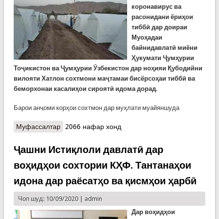
коронавирус ва
расонидани ёриҳои
тиббӣ дар доираи
Муоҳадаи
байнидавлатӣ миёни
Ҳукумати Ҷумҳурии
Тоҷикистон ва Ҷумҳурии Ӯзбекистон дар ноҳияи Қубодийни
вилояти Хатлон сохтмони маҷтамаи бисёрсоҳаи тиббӣ ва
беморхонаи касалиҳои сироятӣ идома дорад.
Барои анҷоми корҳои сохтмон дар муҳлати муайяншуда
Муфассалтар
о Бунёди шаҳраки хайманишинон барои
2066 нафар хонд
бунёдкорони маҷтамаи тиббӣ дар ноҳияи
Қубодиён
Ҷашни Истиқлоли давлатӣ дар
воҳидҳои сохтории КҲФ. Тантанаҳои
идона дар раёсатҳо ва қисмҳои ҳарбӣ
Чоп шуд: 10/09/2020 |
admin
Дар воҳидҳои