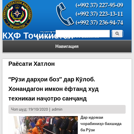
Поиск
КҲФ Тоҷикистон
Форма поиска
Навигация
Раёсати Хатлон
“Рӯзи дарҳои боз” дар Кӯлоб.
Хонандагон имкон ёфтанд худ
техникаи наҷотро санҷанд
Чоп шуд: 19/10/2020 |
admin
Дар идомаи
чорабиниҳо бахшида
ба Рӯзи