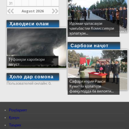
31
August 2026
Ҳаводиси олам
Идомаи ҷаласаҳои
ҷамъбастии Комиссияҳои
ҳолатҳои...
Сарбози наҷот
Тӯфонҳои харобкори
август
Ҳоло дар сомона
Сафари кории Раиси
Пользователей онлайн: 0.
Кумитаи ҳолатҳои
фавқулодда ба вилояти...
Роҳбарият
Қонун
Таърих