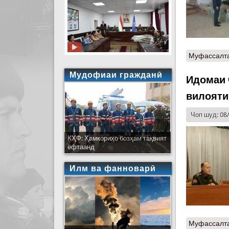
Муфассалт
Мудофиаи гражданӣ
Идомаи 
вилояти
Чоп шуд: 08
КҲФ: Ҳамкориҳо бозҳам тақвият
ёфтаанд
Илм ва фанноварӣ
Муфассалт