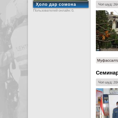
Ҳоло дар сомона
Чоп шуд: 26
Пользователей онлайн: 0.
Муфассалт
Семинар
Чоп шуд: 20