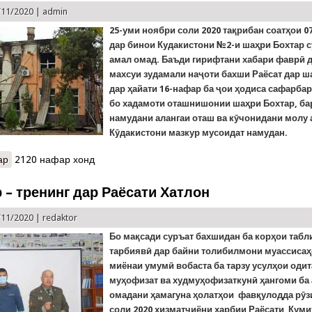
/11/2020 |
admin
25-уми ноябри соли 2020 тақрибан соатҳои 07
дар бинои Кудакистони №2-и шаҳри Бохтар с
амал омад. Баъди гирифтани хабари фаврӣ 
махсуи зудамали наҷоти бахши Раёсат дар ш
дар ҳайати 16-нафар ба ҷои ҳодиса сафарбар
бо хадамоти оташнишонии шаҳри Бохтар, б
намудани алангаи оташ ва кӯчонидани молу
Кӯдакистони мазкур мусоидат намудан.
ар
о Хабарҳои як шабонарӯзи гузашта: Сӯхтор дар кӯдакистони шаҳр
2120 нафар хонд
ноҳияи Айнӣ. Боз кардани дари баста дар Душанбе
 – тренинг дар Раёсати Хатлон
/11/2020 |
redaktor
Бо мақсади суръат бахшидан ба корҳои табл
тарбиявӣ дар байни толибилмони муассисаҳ
миёнаи умумӣ вобаста ба тарзу усулҳои оди
муҳофизат ва худмуҳофизаткунӣ ҳангоми ба
омадани ҳамагуна ҳолатҳои фавқулодда рӯз
соли 2020 хизматчиёни ҳарбии Раёсати Куми