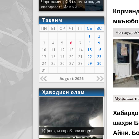
Чаро замин рӯ ба гармои шадид
овардааст? Илм чӣ...
Корманд
Тақвим
маъюбон
ПН
ВТ
СР
ЧТ
ПТ
СБ
ВС
Чоп шуд: 03
1
2
3
4
5
6
7
8
9
10
11
12
13
14
15
16
17
18
19
20
21
22
23
24
25
26
27
28
29
30
31
August 2026
Ҳаводиси олам
Муфассалт
Хабарҳо
шаҳри Б
Тӯфонҳои харобкори август
Айнӣ. Б