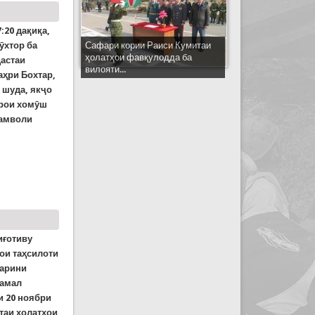
:20 дақиқа,
ӯхтор ба
Сафари кории Раиси Кумитаи
ҳолатҳои фавқулодда ба
дастаи
вилояти...
аҳри Бохтар,
 шуда, якҷо
арои хомӯш
 амволи
и Бохтар. Зарари як сангпора ба ҳавлии сокини
иғотиву
ои таҳсилоти
тарини
 амал
и 20 ноябри
таи ҳолатҳои