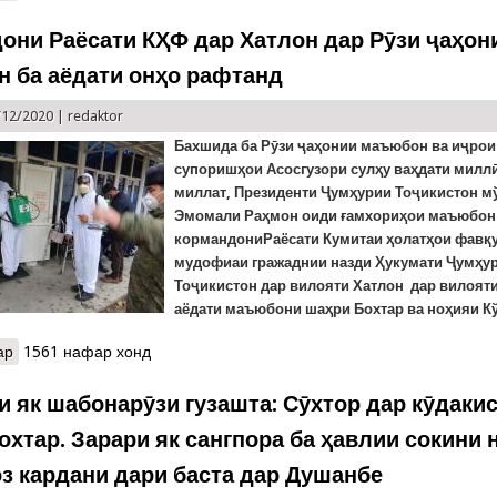
они Раёсати КҲФ дар Хатлон дар Рӯзи ҷаҳон
 ба аёдати онҳо рафтанд
/12/2020 |
redaktor
Бахшида ба Рӯзи ҷаҳонии маъюбон ва иҷрои
супоришҳои Асосгузори сулҳу ваҳдати милл
миллат, Президенти Ҷумҳурии Тоҷикистон м
Эмомали Раҳмон оиди ғамхориҳои маъюбо
кормандониРаёсати Кумитаи ҳолатҳои фавқ
мудофиаи гражаднии назди Ҳукумати Ҷумҳу
Тоҷикистон дар вилояти Хатлон дар вилоят
аёдати маъюбони шаҳри Бохтар ва ноҳияи К
ар
о Кормандони Раёсати КҲФ дар Хатлон дар Рӯзи ҷаҳонии маъюб
1561 нафар хонд
и як шабонарӯзи гузашта: Сӯхтор дар кӯдаки
охтар. Зарари як сангпора ба ҳавлии сокини 
оз кардани дари баста дар Душанбе