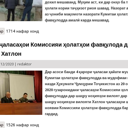
дохил мешаванд.
Муҳим аст, ки
дар
онҳо ба 
ҳолати кории таҷҳизот риоя
шавад
. Назорат 
аз ҷониби мақомоти назорати Кумитаи ҳолат
фавқулодда амалӣ карда мешавад.
ар
о Дар Бохтар омодагии иншоотҳои гуногуни муҳофизатӣ ва пано
1714 нафар хонд
ҷаласаҳои Комиссияи ҳолатҳои фавқулода д
 Хатлон
/12/2020 |
redaktor
Дар асоси банди 4 қарори ҷаласаи ҳайати м
Кумитаи ҳолатҳои фавқулодда ва мудофиаи
назди Ҳукумати Ҷумҳурии Тоҷикистон аз 20 
2020 гузаронидани ҷаласаҳои Комиссияи ҳол
фавқулодда дар шаҳру ноҳияҳои вилоят дар 
шаҳру ноҳияҳои вилояти Хатлон ҷаласаҳои 
ноявии Комиссияи ҳолатҳои фавқулодда ба
гардид.
ар
о Идомаи ҷаласаҳои Комиссияи ҳолатҳои фавқулода дар вилоят
1526 нафар хонд