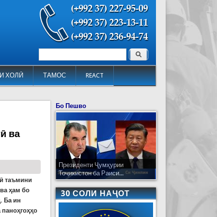
Поиск
Форма поиска
И ХОЛӢ
ТАМОС
REACT
Бо Пешво
ӣ ва
Президенти Ҷумҳурии
Тоҷикистон ба Раиси...
нӣ таъмини
ва ҳам бо
30 СОЛИ НАҶОТ
 Ба ин
 паноҳгоҳҳо