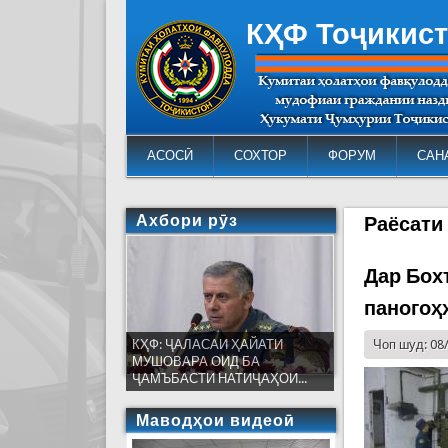
КҲФ Тоҷикис
АСОСӢ
СОХТОР
ФОРУМ
САН
Ахбори рӯз
Раёсати
Дар Бох
паногоҳ
КҲФ: ҶАЛАСАИ ҲАЙАТИ
Чоп шуд: 08
МУШОВАРА ОИД БА
ҶАМЪБАСТИ НАТИҶАҲОИ...
Маводҳои видеоӣ