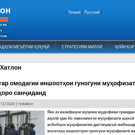
тон
|
Тоҷикӣ
|
Русский
|
АДҲОИ МЕЪЁРИИ ҲУҚУҚӢ
СТРАТЕГИЯИ МИЛЛӢ
ҶОЙИ КОР
 Хатлон
тар омодагии иншоотҳои гуногуни муҳофизат
ҳоро санҷиданд
/12/2020 |
redaktor
Яке аз вазифаҳои муҳими мудофиаи гражда
аҳолӣ ҳам бо лавозимоти муҳофизати шахсӣ 
асбобҳои муҳофизатии дастаҷамъӣ мебошад.
воситаҳо иншоотҳои гуногуни муҳофизатӣ ва