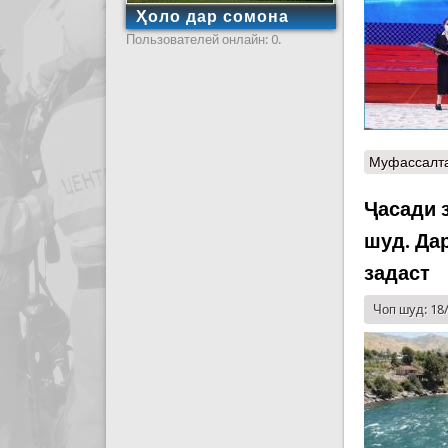
Ҳоло дар сомона
Пользователей онлайн: 0.
Муфассалт
Ҷасади 
шуд. Да
задаст
Чоп шуд: 18