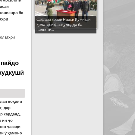
аи Ҳосилоти
сисаи
шониёнро ба
аҳри
Сафари кории Раиси Кумитаи
ҳолатҳои фавқулодда ба
вилояти...
ҳолатҳои
 пайдо
 худкушӣ
олаи ноҳияи
, дар
р карданд,
о ин ҷо
рон ҷасади
ри ӯ ҳамоно