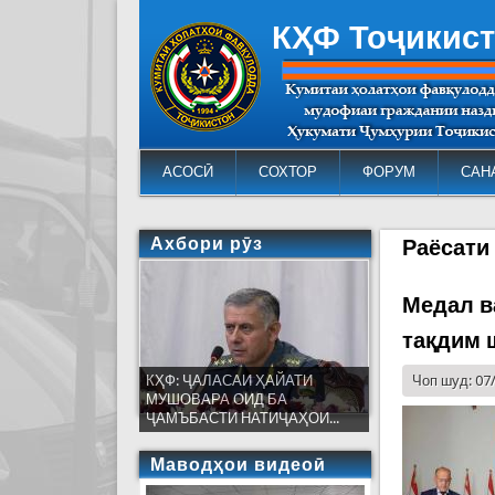
КҲФ Тоҷикис
АСОСӢ
СОХТОР
ФОРУМ
САН
Ахбори рӯз
Раёсати
Медал в
тақдим 
КҲФ: ҶАЛАСАИ ҲАЙАТИ
Чоп шуд: 07
МУШОВАРА ОИД БА
ҶАМЪБАСТИ НАТИҶАҲОИ...
Маводҳои видеоӣ