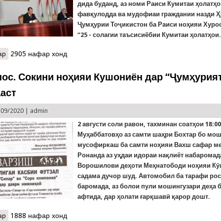
дида буданд, аз номи Раиси Кумитаи ҳолатҳ
фавқулодда ва мудофиаи граждании назди 
Ҷумҳурии Тоҷикистон ба Раиси ноҳияи Хуро
“25 - солагии таъсисиёбии Кумитаи ҳолатҳои.
ар
о Медал ва ифтихорномаҳои Кумитаи ҳолатҳои фавқулодда тақ
2905 нафар хонд
пос. Сокини ноҳияи Кушониён дар “Ҷумҳурия
аст
/09/2020 |
admin
2 августи соли равон, тахминан соатҳои 18:0
Муҳаббатовҳо аз самти шаҳри Бохтар бо мо
мусофиркаш ба самти ноҳияи Вахш сафар м
Ронанда аз уҳдаи идораи нақлиёт набаромада
Ворошилови деҳоти Меҳнатободи ноҳияи Кӯ
садама дучор шуд. Автомобил ба тарафи рос
баромада, аз болои пули мошингузари деҳа б
афтида, дар ҳолати ғарқшавӣ қарор дошт.
ар
о Арзи сипос. Сокини ноҳияи Кушониён дар “Ҷумҳурият” навишта
1888 нафар хонд