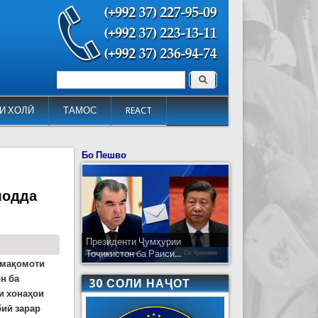
Поиск
Форма поиска
И ХОЛӢ
ТАМОС
REACT
Бо Пешво
лодда
Президенти Ҷумҳурии
Тоҷикистон ба Раиси...
и мақомоти
н ба
30 СОЛИ НАҶОТ
и хонаҳои
биӣ зарар