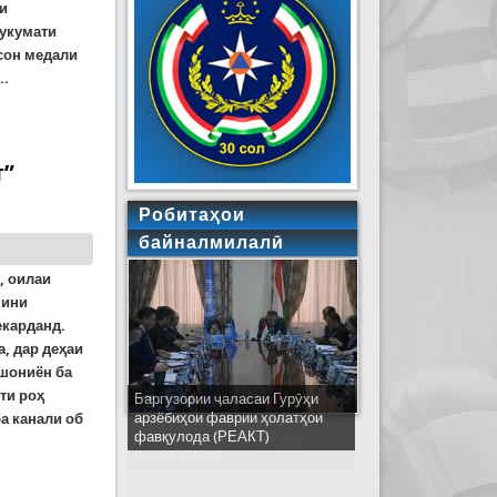
ои
Ҳукумати
сон медали
..
дим шуданд
т”
Робитаҳои
байналмилалӣ
0, оилаи
шини
екарданд.
, дар деҳаи
шониён ба
ти роҳ
Ширкати ҳайати Тоҷикистон дар
ҷаласаи идораҳои наҷоти
а канали об
кишварҳои узви СҲШ дар
шаҳри Деҳлӣ
аст