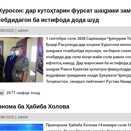
Хуросон: дар кутоҳтарин фурсат шаҳраки за
себдидагон ба истифода дода шуд
/09/2020 |
admin
1 сентябри соли 2020 Сарвазири Ҷумҳурии Т
Қоҳир Расулзода дар ноҳияи Хуросони вило
шаҳраки тозабунёди муосире, ки барои соки
осебдида дар сели моҳи майи соли равон сох
ифтитоҳ намуд. Дар маросими ба истифода 
шаҳрак Раиси Кумитаи ҳолатҳои фавқулодда
мудофиаи граждании назди Ҳукумати Ҷумҳу
Тоҷикистон, генерал-лейтенант Рустам Назар
ар
о Ноҳияи Хуросон: дар кутоҳтарин фурсат шаҳраки замонавӣ ба
2671 нафар хонд
нома ба Ҳабиба Холова
/08/2020 |
admin
Прапоршик
Ҳабиба
Холова
14 январи соли 1