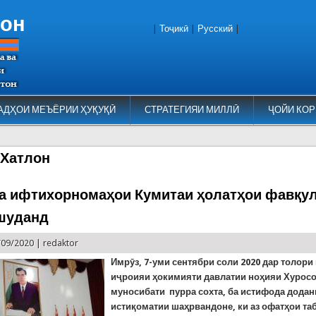
тон
|
Тоҷикӣ
|
Русский
|
АДҲОИ МЕЪЁРИИ ҲУҚУҚӢ
СТРАТЕГИЯИ МИЛЛӢ
ҶОЙИ КОР
 Хатлон
а ифтихорномаҳои Кумитаи ҳолатҳои фавқу
шуданд
/09/2020 |
redaktor
Имрӯз, 7-уми сентябри соли 2020 дар толор
иҷроияи ҳокимияти давлатии ноҳияи Хуросо
муносибати пурра сохта, ба истифода додан
истиқоматии шаҳрвандоне, ки аз офатҳои та