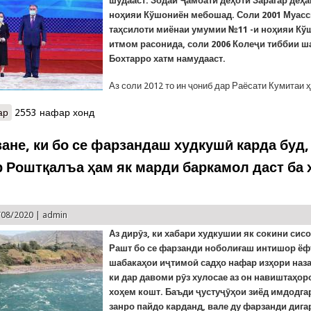
шудааст. Зодаи Ҷамоати деҳоти Зарагар деҳ
ноҳияи Кўшониён мебошад. Соли 2001 Муас
таҳсилоти миёнаи умумии №11 -и ноҳияи Кў
итмом расонида, соли 2006 Колеҷи тиббии ш
Бохтарро хатм намудааст.
Аз соли 2012 то ин ҷониб дар Раёсати Кумитаи 
ар
о Ифтихорнома ба Ҳабиба Холова
2553 нафар хонд
зане, ки бо се фарзандаш худкушӣ карда буд,
р Роштқалъа ҳам як марди баркамол даст ба
/08/2020 |
admin
Аз дирӯз, ки хабари худкушии як сокини сис
Рашт бо се фарзанди ноболиғаш интишор ёфт
шабакаҳои иҷтимоӣ садҳо нафар изҳори наза
ки дар давоми рӯз хулосае аз он навиштаҳор
хоҳем кошт. Баъди ҷустуҷӯҳои зиёд имдодга
занро пайдо карданд, вале ду фарзанди дига