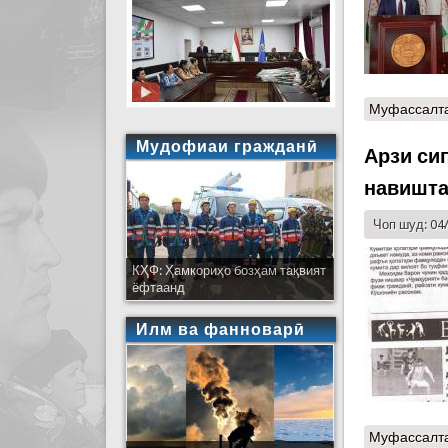
Муфассалт
Мудофиаи гражданӣ
Арзи си
навишта
Чоп шуд: 04
КҲФ: Ҳамкориҳо бозҳам тақвият
ёфтаанд
Илм ва фанноварӣ
Муфассалт