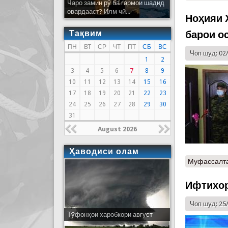
Чаро замин рӯ ба гармои шадид
овардааст? Илм чӣ...
Ноҳияи 
Тақвим
барои о
ПН
ВТ
СР
ЧТ
ПТ
СБ
ВС
Чоп шуд: 02
1
2
3
4
5
6
7
8
9
10
11
12
13
14
15
16
17
18
19
20
21
22
23
24
25
26
27
28
29
30
31
August 2026
Ҳаводиси олам
Муфассалт
Ифтихор
Чоп шуд: 25
Тӯфонҳои харобкори август