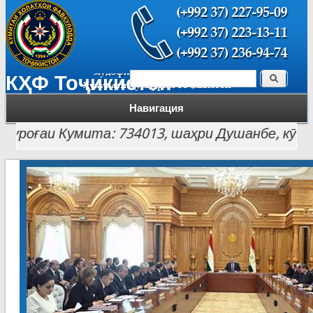
Поиск
КҲФ Тоҷикистон
Форма поиска
Навигация
оғаи Кумита: 734013, шаҳри Душанбе, кӯчаи Лоҳу