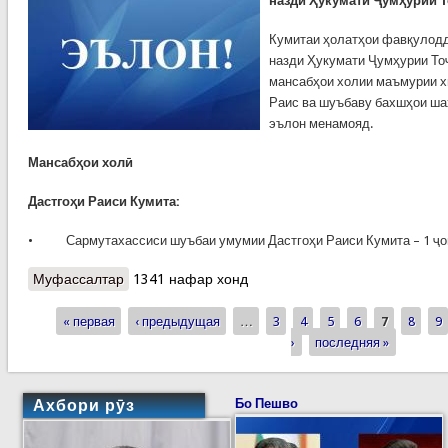
назди Ҳукумати Ҷумҳурии 
Кумитаи ҳолатҳои фавқулод
назди Ҳукумати Ҷумҳурии То
мансабҳои холии маъмурии х
Раис ва шуъбаву бахшҳои ша
эълон менамояд.
Мансабҳои холӣ
Дастгоҳи Раиси Кумита:
• Сармутахассиси шуъбаи умумии Дастгоҳи Раиси Кумита – 1 ҷой,
Муфассалтар
о ОЗМУН БАРОИ ИШҒОЛИ МАНСАБҲОИ
1341 нафар хонд
ХОЛИИ МАЪМУРИИ ХИЗМАТИ ДАВЛАТӢ
« первая
‹ предыдущая
…
3
4
5
6
7
8
9
Страницы
›
последняя »
Ахбори рӯз
Бо Пешво