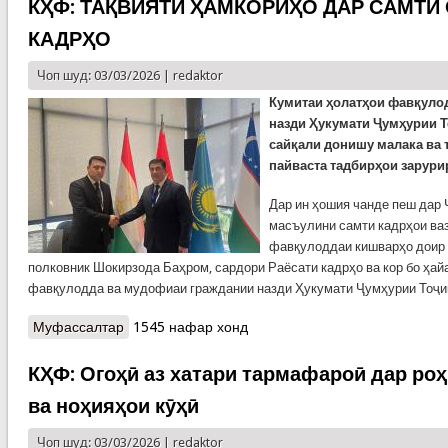
СММ
КҲФ: ТАҚВИЯТИ ҲАМКОРИҲО ДАР САМТ
КАДРҲО
Чоп шуд: 03/03/2026 |
redaktor
Кумитаи ҳолатҳои фавқуло
назди Ҳукумати Ҷумҳурии Т
сайқали донишу малака ва 
пайваста тадбирҳои зарури
Дар ин ҳошия чанде пеш дар 
масъулини самти кадрҳои ва
фавқулоддаи кишварҳо доир 
полковник Шокирзода Баҳром, сардори Раёсати кадрҳо ва кор бо ҳай
фавқулодда ва мудофиаи граждании назди Ҳукумати Ҷумҳурии Тоҷи
Муфассалтар
о КҲФ: ТАҚВИЯТИ ҲАМКОРИҲО ДАР САМТИ
1545 нафар хонд
ОМОДАСОЗИИ КАДРҲО
КҲФ: Огоҳӣ аз хатари тармафароӣ дар роҳ
ва ноҳияҳои кӯҳӣ
Чоп шуд: 03/03/2026 |
redaktor