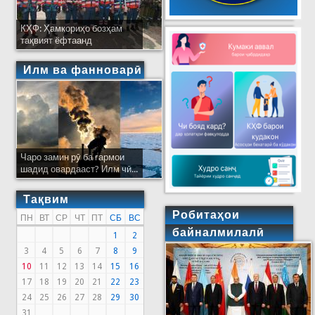
КҲФ: Ҳамкориҳо бозҳам
тақвият ёфтаанд
Илм ва фанноварӣ
Чаро замин рӯ ба гармои
шадид овардааст? Илм чӣ...
Тақвим
Робитаҳои
ПН
ВТ
СР
ЧТ
ПТ
СБ
ВС
байналмилалӣ
1
2
3
4
5
6
7
8
9
10
11
12
13
14
15
16
17
18
19
20
21
22
23
24
25
26
27
28
29
30
31