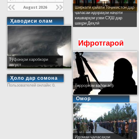
August 2026
Ширкати ҳайати Тоҷикистон дар
ҷаласаи идораҳои наҷоти
кишварҳои узви СҲШ дар
Ҳаводиси олам
шаҳри Деҳлӣ
Ифротгароӣ
Тӯфонҳои харобкори
август
Ҳоло дар сомона
Пользователей онлайн: 0.
Терроризм вабои аср
Омор
Идомаи ҷаласаҳои