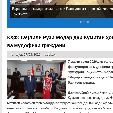
Баррасии паёмадҳои заминларзаи Рашт дар маҷлиси ғайринавб
Тоҷикистон
КҲФ: Таҷлили Рӯзи Модар дар Кумитаи ҳ
ва мудофиаи гражданӣ
Чоп шуд: 07/03/2026 |
redaktor
7 марти соли 2026 дар толо
фавқулодда ва мудофиаи г
Ҷумҳурии Тоҷикистон чора
"Модар - олиҳаи зиндагӣ" б
баргузор гардид.
Дар чорабинӣ Раиси Кумита, 
Кумита иштирок намуданд. Н
Кумитаи ҳолатҳои фавқулодда ва мудофиаи граждании назди Ҳукум
генерал - полковник Раҷабалӣ Раҳмоналӣ оғоз намуда, занону бонув