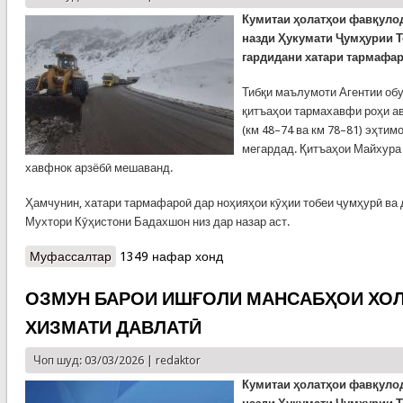
Кумитаи ҳолатҳои фавқуло
назди Ҳукумати Ҷумҳурии Т
гардидани хатари тармафар
Тибқи маълумоти Агентии обу
қитъаҳои тармахавфи роҳи а
(км 48–74 ва км 78–81) эҳти
мегардад. Қитъаҳои Майхура 
хавфнок арзёбӣ мешаванд.
Ҳамчунин, хатари тармафароӣ дар ноҳияҳои кӯҳии тобеи ҷумҳурӣ ва 
Мухтори Кӯҳистони Бадахшон низ дар назар аст.
Муфассалтар
о КҲФ: Огоҳӣ аз хатари тармафароӣ дар роҳи
1349 нафар хонд
Душанбе – Чанак ва ноҳияҳои кӯҳӣ
ОЗМУН БАРОИ ИШҒОЛИ МАНСАБҲОИ ХО
ХИЗМАТИ ДАВЛАТӢ
Чоп шуд: 03/03/2026 |
redaktor
Кумитаи ҳолатҳои фавқуло