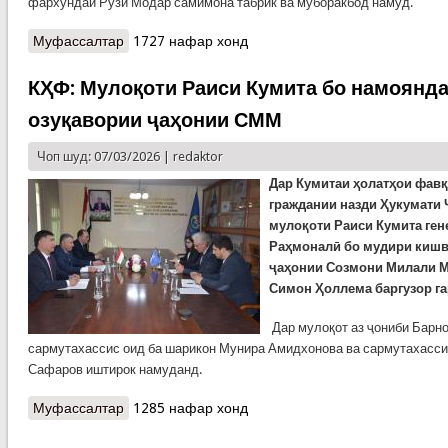
фархундаи Рӯзи Модар самимона табрик ва муборакбод намуд.
Муфассалтар
о КҲФ: Таҷлили Рӯзи Модар дар Кумитаи
1727 нафар хонд
ҳолатҳои фавқулодда ва мудофиаи гражданӣ
КҲФ: Мулоқоти Раиси Кумита бо намоянд
озуқавории ҷаҳонии СММ
Чоп шуд: 07/03/2026 |
redaktor
Дар Кумитаи ҳолатҳои фав
граждании назди Ҳукумати
мулоқоти Раиси Кумита ге
Раҳмоналӣ бо мудири кишв
ҷаҳонии Созмони Милали М
Симон Ҳоллема баргузор га
Дар мулоқот аз ҷониби Барн
сармутахассис оид ба шарикон Мунира Амидхонова ва сармутахасси
Сафаров иштирок намуданд.
Муфассалтар
о КҲФ: Мулоқоти Раиси Кумита бо
1285 нафар хонд
намояндагони Барномаи озуқавории ҷаҳонии