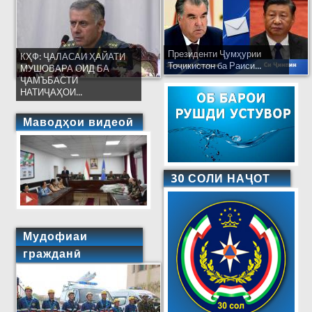
Президенти Ҷумҳурии
КҲФ: ҶАЛАСАИ ҲАЙАТИ
Тоҷикистон ба Раиси...
МУШОВАРА ОИД БА
ҶАМЪБАСТИ
НАТИҶАҲОИ...
Маводҳои видеоӣ
30 СОЛИ НАҶОТ
Мудофиаи
гражданӣ