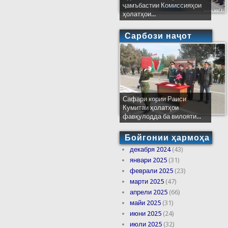
ҷамъбастии Комиссияҳои
ҳолатҳои...
Сарбози наҷот
Сафари кории Раиси
Кумитаи ҳолатҳои
фавқулодда ба вилояти...
Бойгонии ҳармоҳа
декабря 2024
(43)
январи 2025
(31)
феврали 2025
(23)
марти 2025
(47)
апрели 2025
(66)
майи 2025
(31)
июни 2025
(24)
июли 2025
(32)