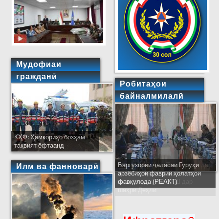
Мудофиаи
гражданӣ
Робитаҳои
байналмилалӣ
КҲФ: Ҳамкориҳо бозҳам
тақвият ёфтаанд
Баргузории ҷаласаи Гурӯҳи
Ширкати ҳайати Тоҷикистон дар
Илм ва фанноварӣ
арзёбиҳои фаврии ҳолатҳои
ҷаласаи идораҳои наҷоти
фавқулода (РЕАКТ)
кишварҳои узви СҲШ дар
шаҳри Деҳлӣ