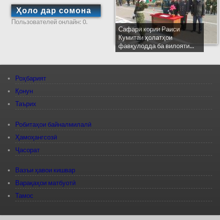
Ҳоло дар сомона
Пользователей онлайн: 0.
Сафари кории Раиси
Кумитаи ҳолатҳои
фавқулодда ба вилояти...
Роҳбарият
Қонун
Таърих
Робитаҳои байналмилалӣ
Ҳамоҳангсозӣ
Ҷасорат
Вазъи ҳавои кишвар
Варақаҳои матбуотӣ
Тамос