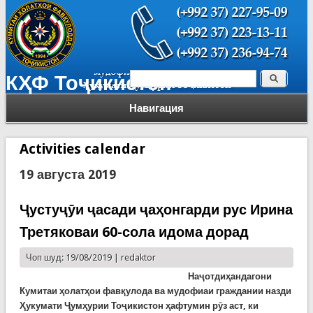
Поиск
КҲФ Тоҷикистон
Форма поиска
Навигация
Activities calendar
19 августа 2019
Ҷустуҷӯи ҷасади ҷаҳонгарди рус Ирина
Третяковаи 60-сола идома дорад
Чоп шуд: 19/08/2019 |
redaktor
Наҷотдиҳандагони
Кумитаи ҳолатҳои фавқулода ва мудофиаи граждании назди
Ҳукумати Ҷумҳурии Тоҷикистон ҳафтумин рӯз аст, ки