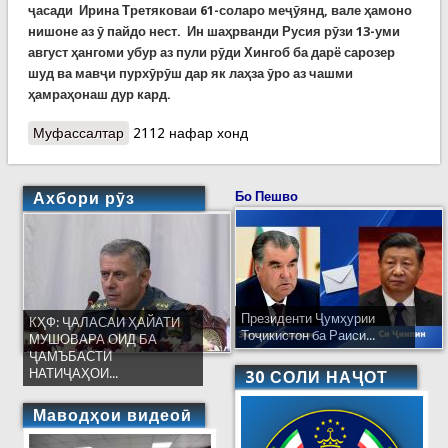
ҷасади Ирина Третяковаи 61-соларо меҷӯянд, вале ҳамоно
нишоне аз ӯ пайдо нест. Ин шаҳрванди Русия рӯзи 13-уми
август ҳангоми убур аз пули рӯди Хингоб ба дарё сарозер
шуд ва мавҷи пурхӯрӯш дар як лаҳза ӯро аз чашми
ҳамраҳонаш дур кард.
Муфассалтар
о Ҷустуҷӯи ҷасади ҷаҳонгарди рус Ирина
2112 нафар хонд
Третяковаи 60-сола идома дорад
Ахбори рӯз
Бо Пешво
Президенти Ҷумҳурии
КҲФ: ҶАЛАСАИ ҲАЙАТИ
Тоҷикистон ба Раиси...
МУШОВАРА ОИД БА
ҶАМЪБАСТИ
НАТИҶАҲОИ...
30 СОЛИ НАҶОТ
Маводҳои видеоӣ