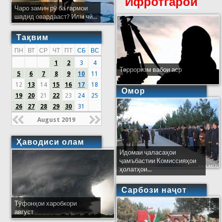
Ифротгароӣ
Чаро замин рӯ ба гармои
шадид овардааст? Илм чӣ...
Тақвим
ПН
ВТ
СР
ЧТ
ПТ
СБ
ВС
1
2
3
4
Терроризм вабои аср
5
6
7
8
9
10
11
12
13
14
15
16
17
18
Омор
19
20
21
22
23
24
25
26
27
28
29
30
31
August 2019
Ҳаводиси олам
Идомаи ҷаласаҳои
ҷамъбастии Комиссияҳои
ҳолатҳои...
Сарбози наҷот
Тӯфонҳои харобкори
август