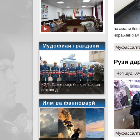
ва амали бос
чорабинӣ ҳам
Мудофиаи гражданӣ
Муфассалт
Рӯзи да
Чоп шуд: 09
КҲФ: Ҳамкориҳо бозҳам тақвият
ёфтаанд
Илм ва фанноварӣ
Муфассалт