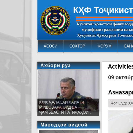
КҲФ Тоҷикис
АСОСӢ
СОХТОР
ФОРУМ
САН
Ахбори рӯз
Activiti
09 октяб
Азназар
КҲФ: ҶАЛАСАИ ҲАЙАТИ
Чоп шуд: 09
МУШОВАРА ОИД БА
ҶАМЪБАСТИ НАТИҶАҲОИ...
Маводҳои видеоӣ