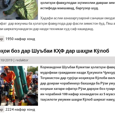
ҳолатҳои фавқулодаи эҳтимолии давраи зи
истифода маешавад, баргузор шуд.
Ҳадафи аслии азназаргузаронӣ санҷиши омодаг
ифат дар вокуниш ба ҳолатҳои фавқулода дар фасли зимистон буд. Пеш а
аи ширкаткунандагон дар назди техникаи худ саф кашиданд.
ар
о Азназаргузарони техникаи наҷот дар Раёсати Хатлон
1950 нафар хонд
рҳои боз дар Шуъбаи КҲФ дар шаҳри Кӯлоб
/10/2019 |
redaktor
Кормандони Шуъбаи Кумитаи ҳолатҳои фавқ
мудофиаи граждании назди Ҳукумати Ҷумҳу
Тоҷикистон дар гурӯҳи ноҳияҳои Кӯлоби вил
дар доираи чорабиниҳо бахшида ба Рӯзи ум
коҳиши хатари офатҳо Рӯзи дарҳои боз гуза
ин чорабинӣ 100 нафар хонандагон аз 5 муас
таҳсилоти умумии шаҳри Кӯлоб ширкат наму
ар
о Рӯзи дарҳои боз дар Шуъбаи КҲФ дар шаҳри Кӯлоб
2224 нафар хонд