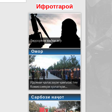
Ифротгароӣ
Терроризм вабои аср
Омор
Идомаи ҷаласаҳои ҷамъбастии
Комиссияҳои ҳолатҳои...
Сарбози наҷот