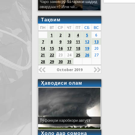
Чаро замин рӯ ба гармои шадид
овардааст? Илм чӣ...
Тақвим
ПН
ВТ
СР
ЧТ
ПТ
СБ
ВС
1
2
3
4
5
6
7
8
9
10
11
12
13
14
15
16
17
18
19
20
21
22
23
24
25
26
27
28
29
30
31
October 2019
Ҳаводиси олам
Тӯфонҳои харобкори август
Ҳоло дар сомона