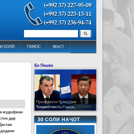
Поиск
Форма поиска
И ХОЛӢ
ТАМОС
REACT
Бо Пешво
Президенти Ҷумҳурии
Тоҷикистон ба Раиси...
ва мудофиаи
стон дар
30 СОЛИ НАҶОТ
Дастаи
 додани