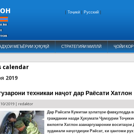
тон
|
Тоҷикӣ
|
Русский
|
АДҲОИ МЕЪЁРИИ ҲУҚУҚӢ
СТРАТЕГИЯИ МИЛЛӢ
ҶОЙИ КОР
es calendar
ря 2019
гузарони техникаи наҷот дар Раёсати Хатлон
/10/2019 |
redaktor
Дар Раёсати
Кумитаи ҳолатҳои фавқулодда 
граждании назди Ҳукумати Ҷумҳурии Тоҷики
вилояти Хатлон азанаргузаронии воситаҳои 
зудамали наҷотдиҳии Раёсат, ки ҳангоми рух