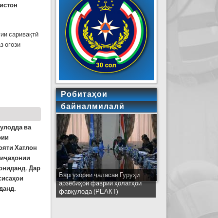
мистон
ии саривақтӣ
з оғози
Робитаҳои
байналмилалӣ
улодда ва
рии
ояти Хатлон
уиҷаҳонии
рониданд. Дар
Баргузории ҷаласаи Гурӯҳи
Ширкати ҳайати Тоҷикистон дар
сисаҳои
арзёбиҳои фаврии ҳолатҳои
ҷаласаи идораҳои наҷоти
данд.
фавқулода (РЕАКТ)
кишварҳои узви СҲШ дар
шаҳри Деҳлӣ