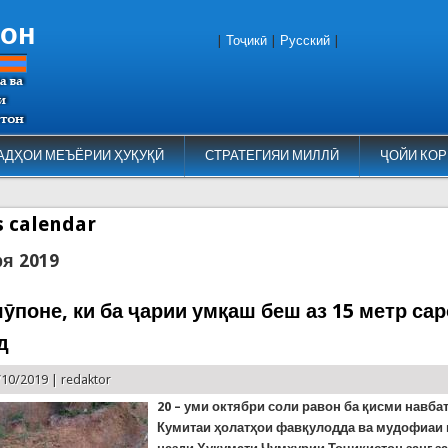
тон
|
Тоҷикӣ
|
Русский
|
АДҲОИ МЕЪЁРИИ ҲУҚУҚӢ
СТРАТЕГИЯИ МИЛЛӢ
ҶОЙИ КОР
es calendar
ря 2019
ӯпоне, ки ба ҷарии умқаш беш аз 15 метр са
д
/10/2019 |
redaktor
20 – уми октябри соли равон ба қисми навба
Кумитаи ҳолатҳои фавқулодда ва мудофиаи