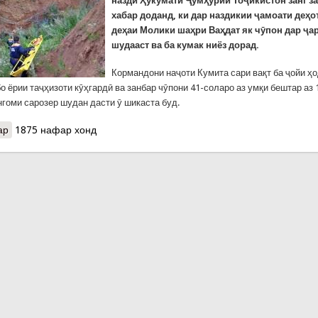
назди Ҳукумати Ҷумҳурии Тоҷикистон занг з
хабар доданд, ки дар наздикии ҷамоати деҳо
деҳаи Молики шаҳри Ваҳдат як чӯпон дар ҷа
шудааст ва ба кумак ниёз дорад.
Кормандони наҷоти Кумита сари вақт ба ҷойи ҳ
о ёрии таҷҳизоти кӯҳгардӣ ва занбар чӯпони 41-соларо аз умқи бештар аз 
нгоми сарозер шудан дасти ӯ шикаста буд.
ар
о Наҷоти чӯпоне, ки ба ҷарии умқаш беш аз 15 метр сарозер шуд
1875 нафар хонд