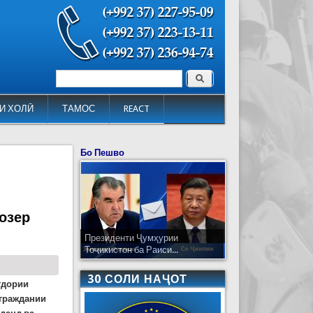
Поиск
Форма поиска
И ХОЛӢ
ТАМОС
REACT
Бо Пешво
розер
Президенти Ҷумҳурии
Тоҷикистон ба Раиси...
30 СОЛИ НАҶОТ
тдории
 граждании