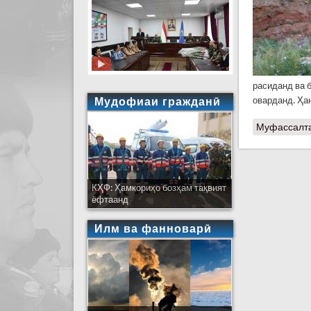
расиданд ва б
Мудофиаи гражданӣ
оварданд. Ҳа
Муфассалт
КҲФ: Ҳамкориҳо бозҳам тақвият
ёфтаанд
Илм ва фанноварӣ