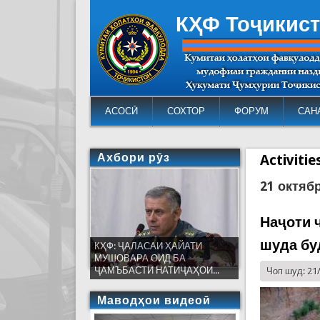
КҲФ Тоҷикис
АСОСӢ
СОХТОР
ФОРУМ
САН
Ахбори рӯз
Activiti
21 октяб
Наҷоти ч
шуда бу
КҲФ: ҶАЛАСАИ ҲАЙАТИ
МУШОВАРА ОИД БА
ҶАМЪБАСТИ НАТИҶАҲОИ...
Чоп шуд: 21
Маводҳои видеоӣ