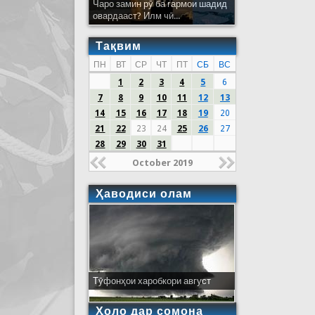
Чаро замин рӯ ба гармои шадид
овардааст? Илм чӣ...
Тақвим
ПН
ВТ
СР
ЧТ
ПТ
СБ
ВС
1
2
3
4
5
6
7
8
9
10
11
12
13
14
15
16
17
18
19
20
21
22
23
24
25
26
27
28
29
30
31
October 2019
Ҳаводиси олам
Тӯфонҳои харобкори август
Ҳоло дар сомона