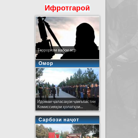
Ифротгароӣ
Терроризм вабои аср
Омор
Идомаи ҷаласаҳои ҷамъбастии
Комиссияҳои ҳолатҳои...
Сарбози наҷот