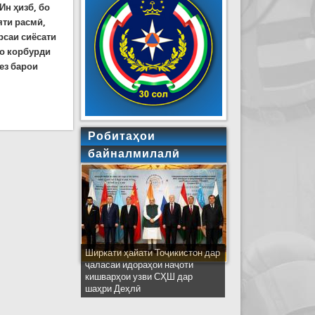
Ин ҳизб, бо
яти расмӣ,
рсаи сиёсати
бо корбурди
ез барои
Робитаҳои
байналмилалӣ
Ширкати ҳайати Тоҷикистон дар
ҷаласаи идораҳои наҷоти
кишварҳои узви СҲШ дар
шаҳри Деҳлӣ