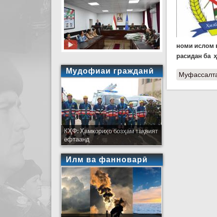
номи ислом 
расидан ба 
Мудофиаи гражданӣ
Муфассалт
КҲФ: Ҳамкориҳо бозҳам тақвият
ёфтаанд
Илм ва фанноварӣ