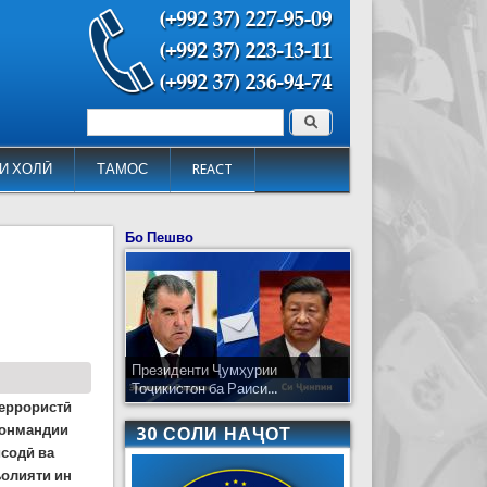
Поиск
Форма поиска
И ХОЛӢ
ТАМОС
REACT
Бо Пешво
Президенти Ҷумҳурии
Тоҷикистон ба Раиси...
террористӣ
вонмандии
30 СОЛИ НАҶОТ
исодӣ ва
ъолияти ин