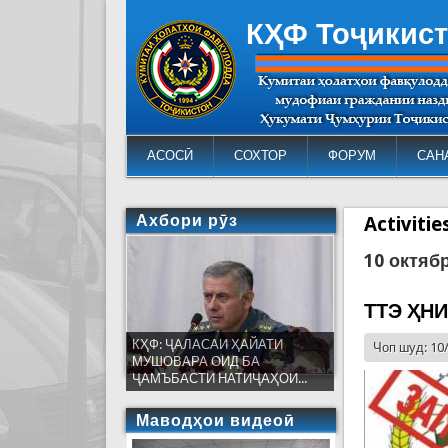
КҲФ Тоҷикис
АСОСӢ
СОХТОР
ФОРУМ
САН
Ахбори рӯз
Activiti
10 октяб
ТТЭ ҲН
КҲФ: ҶАЛАСАИ ҲАЙАТИ
Чоп шуд: 10
МУШОВАРА ОИД БА
ҶАМЪБАСТИ НАТИҶАҲОИ...
Маводҳои видеоӣ