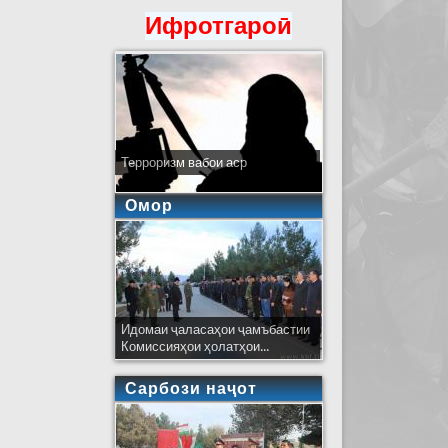
Ифротгароӣ
Терроризм вабои аср
Омор
Идомаи ҷаласаҳои ҷамъбастии
Комиссияҳои ҳолатҳои...
Сарбози наҷот