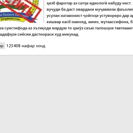
ҳизб фаротар аз сатҳи идеологӣ набуду нест. 
вуҷуди ба даст овардани муҷаввизи фаъоли
усулан натавонист ҷойгоҳи устувореро дар а
кишвар касб намояд, аммо, мутаассифона, 
ва суистифода аз эътиқоди мардум то ҳанӯз саъю талошҳои тавтеаанг
ҳадафҳои сиёсии дастнораси худ мекунад.
ар
о ТТЭ ҲНИ. АБЗОРИ ДАСТИ БЕГОНА
123408 нафар хонд