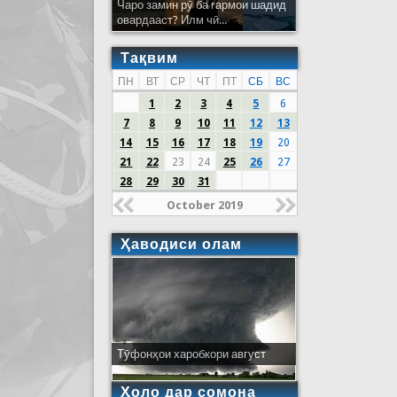
Чаро замин рӯ ба гармои шадид
овардааст? Илм чӣ...
Тақвим
ПН
ВТ
СР
ЧТ
ПТ
СБ
ВС
1
2
3
4
5
6
7
8
9
10
11
12
13
14
15
16
17
18
19
20
21
22
23
24
25
26
27
28
29
30
31
October 2019
Ҳаводиси олам
Тӯфонҳои харобкори август
Ҳоло дар сомона