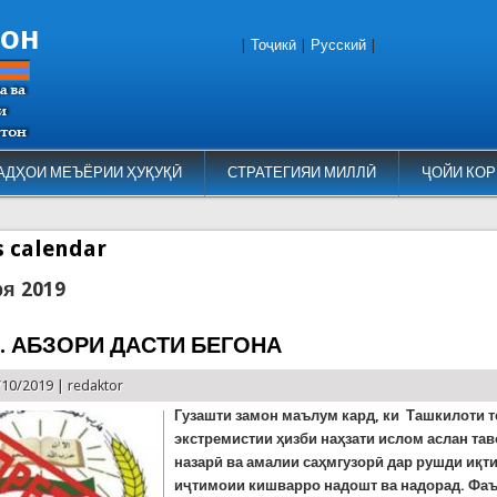
тон
|
Тоҷикӣ
|
Русский
|
АДҲОИ МЕЪЁРИИ ҲУҚУҚӢ
СТРАТЕГИЯИ МИЛЛӢ
ҶОЙИ КОР
es calendar
ря 2019
И. АБЗОРИ ДАСТИ БЕГОНА
/10/2019 |
redaktor
Гузашти замон маълум кард, ки Ташкилоти 
экстремистии ҳизби наҳзати ислом аслан та
назарӣ ва амалии саҳмгузорӣ дар рушди иқт
иҷтимоии кишварро надошт ва надорад. Фа